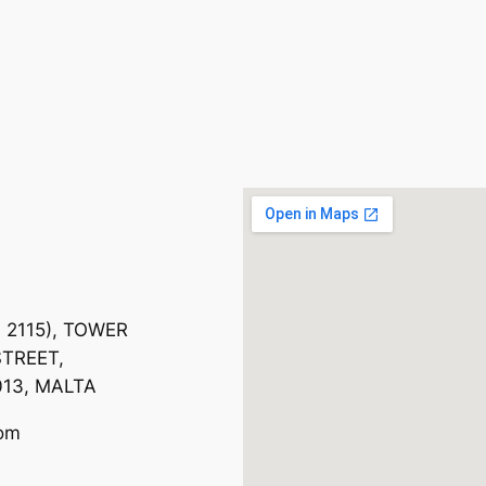
. 2115), TOWER
TREET,
013, MALTA
com