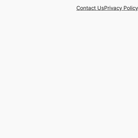
Contact Us
Privacy Policy