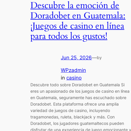
Descubre la emoción de
Doradobet en Guatemala:
¡Juegos de casino en línea
para todos los gustos!
Jun 25, 2026
—
by
WPzadmin
in
casino
Descubre todo sobre Doradobet en Guatemala Si
eres un apasionado de los juegos de casino en línea
en Guatemala, seguramente has escuchado sobre
Doradobet. Esta plataforma ofrece una amplia
variedad de juegos de casino, incluyendo
tragamonedas, ruleta, blackjack y más. Con
Doradobet, los jugadores guatemaltecos pueden
disfrutar de una experiencia de juego emocionante 