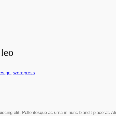
 leo
esign
, 
wordpress
iscing elit. Pellentesque ac urna in nunc blandit placerat. 