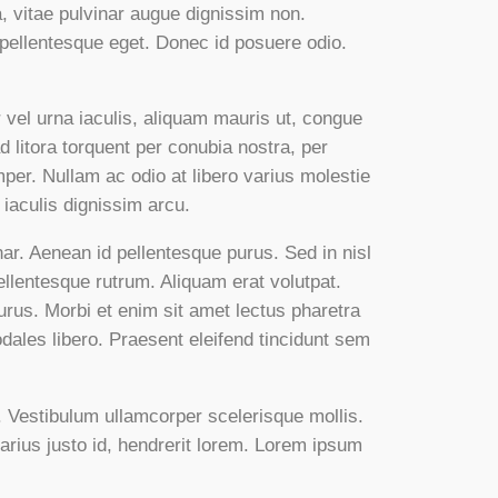
, vitae pulvinar augue dignissim non.
 pellentesque eget. Donec id posuere odio.
r vel urna iaculis, aliquam mauris ut, congue
d litora torquent per conubia nostra, per
er. Nullam ac odio at libero varius molestie
 iaculis dignissim arcu.
r. Aenean id pellentesque purus. Sed in nisl
pellentesque rutrum. Aliquam erat volutpat.
rus. Morbi et enim sit amet lectus pharetra
dales libero. Praesent eleifend tincidunt sem
 Vestibulum ullamcorper scelerisque mollis.
varius justo id, hendrerit lorem. Lorem ipsum