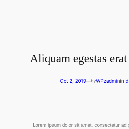
Aliquam egestas erat
Oct 2, 2019
—
WPzadmin
in
d
by
Lorem ipsum dolor sit amet, consectetur adip