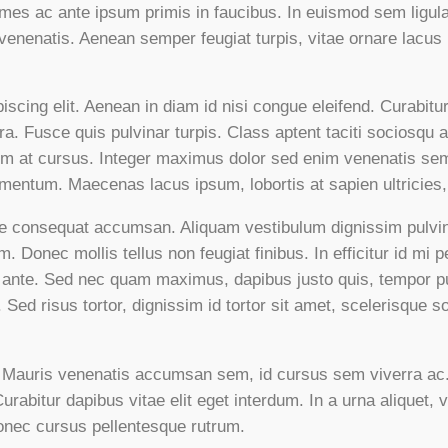
mes ac ante ipsum primis in faucibus. In euismod sem ligula
venenatis. Aenean semper feugiat turpis, vitae ornare lacus
scing elit. Aenean in diam id nisi congue eleifend. Curabitu
a. Fusce quis pulvinar turpis. Class aptent taciti sociosqu a
 at cursus. Integer maximus dolor sed enim venenatis semp
ementum. Maecenas lacus ipsum, lobortis at sapien ultricies,
que consequat accumsan. Aliquam vestibulum dignissim pulvina
 Donec mollis tellus non feugiat finibus. In efficitur id mi 
s ante. Sed nec quam maximus, dapibus justo quis, tempor pu
ed risus tortor, dignissim id tortor sit amet, scelerisque so
r. Mauris venenatis accumsan sem, id cursus sem viverra ac.
urabitur dapibus vitae elit eget interdum. In a urna aliquet, 
 Donec cursus pellentesque rutrum.