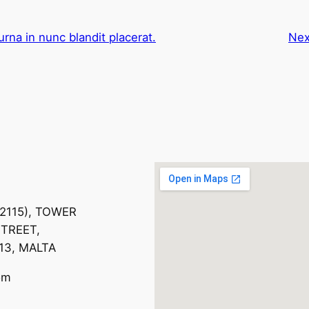
rna in nunc blandit placerat.
Nex
 2115), TOWER
TREET,
13, MALTA
om