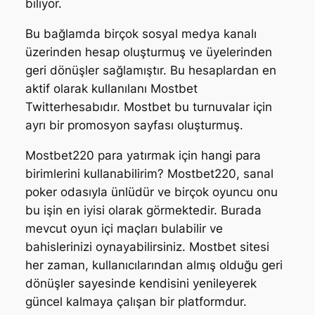
biliyor.
Bu bağlamda birçok sosyal medya kanalı
üzerinden hesap oluşturmuş ve üyelerinden
geri dönüşler sağlamıştır. Bu hesaplardan en
aktif olarak kullanılanı Mostbet
Twitterhesabıdır. Mostbet bu turnuvalar için
ayrı bir promosyon sayfası oluşturmuş.
Mostbet220 para yatırmak için hangi para
birimlerini kullanabilirim? Mostbet220, sanal
poker odasıyla ünlüdür ve birçok oyuncu onu
bu işin en iyisi olarak görmektedir. Burada
mevcut oyun içi maçları bulabilir ve
bahislerinizi oynayabilirsiniz. Mostbet sitesi
her zaman, kullanıcılarından almış olduğu geri
dönüşler sayesinde kendisini yenileyerek
güncel kalmaya çalışan bir platformdur.