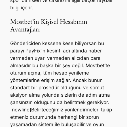
spor bahisleri ve casino ile ilgili birçok faydalı
bilgi içerir.
Mostbet’in Kişisel Hesabının
Avantajları
Göndericiden kessene kese biliyorsan bu
parayı PayFix’in kesinti adı altında haber
vermeden uyarı vermeden alıcıdan para
almasıdır bu başka bir şey değil. Mostbet’te
oturum açma, tüm hesap yenileme
yöntemlerine erişim sağlar. Ancak bunun
standart bir prosedür olduğunu ve somut
aksiyon alma yolunda sizlerin de adım atma
şansınızın olduğunu da belirtmek gerekiyor.
[newline]Belirteceğimiz yönlendirmeleri takip
etmeniz durumunda herhangi bir sorun
yaşamadan sistem ile buluşabilir ve oyun