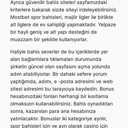
Ayrıca güvenilir bahis siteleri sayfamızdaki
kriterlere bakarak sizde siteyi irdeleyebilirsiniz.
Mostbet spor bahisleri, majör ligler ile birlikte
alt liglere de ev sahipliği yapmaktadır. Yelpaze
bir hayli geniş ve alt yapı desteğini de
muazzam bir şekilde kullanıyorlar.
Haliyle bahis severler de bu içeriklerde yer
alan bağlantılara tıklamaları durumunda
şirketin güncel olan sayfasını açma yolunda
adım atabiliyorlar. Bir dahaki sefere yorum
yaptığımda, adımı, e -posta adresimi ve web
sitesi adresimi bu tarayıcıya kaydedin. Bonus
hesabınızdaki fonları herhangi bir kısıtlama
olmaksızın kullanabilirsiniz. Bahis oynadıktan
sonra, kazanılan para ana hesabınıza
yatırılacaktır. Bonuslar iki kategoriye ayrılır,
spor bahisleri için ve ayrı olarak casino için