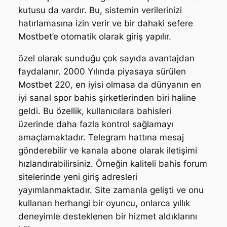
kutusu da vardır. Bu, sistemin verilerinizi
hatırlamasına izin verir ve bir dahaki sefere
Mostbet’e otomatik olarak giriş yapılır.
özel olarak sunduğu çok sayıda avantajdan
faydalanır. 2000 Yılında piyasaya sürülen
Mostbet 220, en iyisi olmasa da dünyanın en
iyi sanal spor bahis şirketlerinden biri haline
geldi. Bu özellik, kullanıcılara bahisleri
üzerinde daha fazla kontrol sağlamayı
amaçlamaktadır. Telegram hattına mesaj
gönderebilir ve kanala abone olarak iletişimi
hızlandırabilirsiniz. Örneğin kaliteli bahis forum
sitelerinde yeni giriş adresleri
yayımlanmaktadır. Site zamanla gelişti ve onu
kullanan herhangi bir oyuncu, onlarca yıllık
deneyimle desteklenen bir hizmet aldıklarını