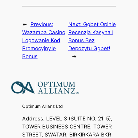
←
Previous:
Next:
Ggbet Opinie
Wazamba Casino
Recenzja Kasyna I
Logowanie Kod
Bonus Bez
Promocyjny ᐈ
Depozytu Ggbet!
Bonus
→
Optimum Allianz Ltd
Address: LEVEL 3 (SUITE NO. 2115),
TOWER BUSINESS CENTRE, TOWER
STREET, SWATAR, BIRKIRKARA BKR