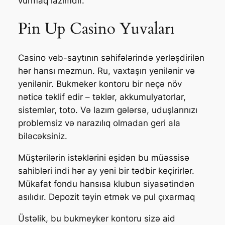
vurmaq lazımdır.
Pin Up Casino Yuvaları
Casino veb-saytının səhifələrində yerləşdirilən
hər hansı məzmun. Ru, vaxtaşırı yenilənir və
yenilənir. Bukmeker kontoru bir neçə növ
nəticə təklif edir – təklər, akkumulyatorlar,
sistemlər, toto. Və lazım gələrsə, uduşlarınızı
problemsiz və narazılıq olmadan geri ala
biləcəksiniz.
Müştərilərin istəklərini eşidən bu müəssisə
sahibləri indi hər ay yeni bir tədbir keçirirlər.
Mükafat fondu hansısa klubun siyasətindən
asılıdır. Depozit təyin etmək və pul çıxarmaq
Üstəlik, bu bukmeyker kontoru sizə aid