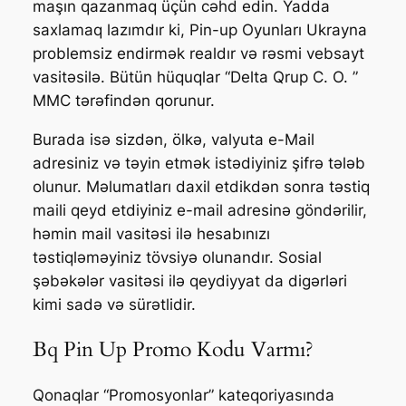
maşın qazanmaq üçün cəhd edin. Yadda
saxlamaq lazımdır ki, Pin-up Oyunları Ukrayna
problemsiz endirmək realdır və rəsmi vebsayt
vasitəsilə. Bütün hüquqlar “Delta Qrup C. O. ”
MMC tərəfindən qorunur.
Burada isə sizdən, ölkə, valyuta e-Mail
adresiniz və təyin etmək istədiyiniz şifrə tələb
olunur. Məlumatları daxil etdikdən sonra təstiq
maili qeyd etdiyiniz e-mail adresinə göndərilir,
həmin mail vasitəsi ilə hesabınızı
təstiqləməyiniz tövsiyə olunandır. Sosial
şəbəkələr vasitəsi ilə qeydiyyat da digərləri
kimi sadə və sürətlidir.
Bq Pin Up Promo Kodu Varmı?
Qonaqlar “Promosyonlar” kateqoriyasında