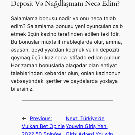
Deposit Və Nağdlaşmanı Necə Edim?
Salamlama bonusu nədir və onu necə tələb
edim? Salamlama bonusu yeni oyunçuları cəlb
etmək üçün kazino tərəfindən edilən təklifdir.
Bu bonuslar müxtəlif məbləqlərdə olur, amma,
əsasən, qeydiyyatdan keçmək və ilk depoziti
qoymaq üçün kazinoda istifadə edilən puldur.
Hər zaman bonuslarla əlaqədar olan ehtiyat
tələblərindən xəbərdar olun, onları kazinonun
vebsaytındakı şərtlər və qaydalarda yoxlaya
bilərsiniz.
←
Previous:
Next:
Türkiye’de
Vulkan Bet Opinie
Youwin Giriş Yeni
2022 50 Spinów
Giriş Adresi Youwin