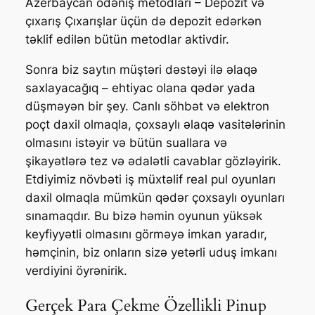
Azerbaycan ödəniş metodları – Depozit və
çıxarış Çıxarışlar üçün də depozit edərkən
təklif edilən bütün metodlar aktivdir.
Sonra biz saytın müştəri dəstəyi ilə əlaqə
saxlayacağıq – ehtiyac olana qədər yada
düşməyən bir şey. Canlı söhbət və elektron
poçt daxil olmaqla, çoxsaylı əlaqə vasitələrinin
olmasını istəyir və bütün suallara və
şikayətlərə tez və ədalətli cavablar gözləyirik.
Etdiyimiz növbəti iş müxtəlif real pul oyunları
daxil olmaqla mümkün qədər çoxsaylı oyunları
sınamaqdır. Bu bizə həmin oyunun yüksək
keyfiyyətli olmasını görməyə imkan yaradır,
həmçinin, biz onların sizə yetərli uduş imkanı
verdiyini öyrənirik.
Gerçek Para Çekme Özellikli Pinup