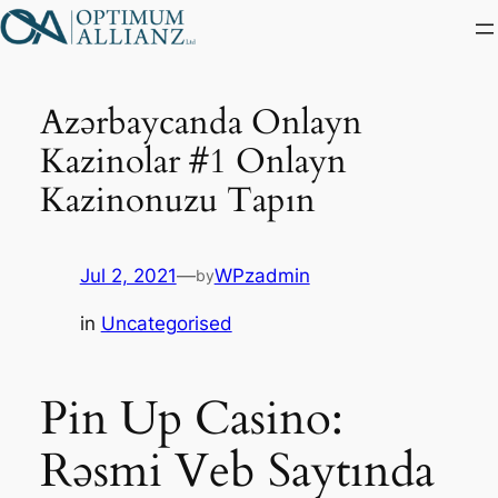
Skip
to
content
Azərbaycanda Onlayn
Kazinolar #1 Onlayn
Kazinonuzu Tapın
Jul 2, 2021
—
WPzadmin
by
in
Uncategorised
Pin Up Casino:
Rəsmi Veb Saytında