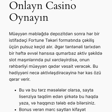
Onlayn Casino
Oynayın
Müəyyən məbləğdə depozitdən sonra hər bir
istifadəçi Fortune Təkəri formatında çəkiliş
üçün pulsuz keçid alır. Əgər təntənəli tarixdən
bir həftə əvvəl hansısa qumarbaz aktiv şəkildə
slot maşınlarında pul xərcləyirdisə, onun
rəhbərliyi müəyyən qədər vəsait verəcək. Bu
hədiyyəni necə aktivləşdirəcəyinə hər kəs özü
qərar verir.
Bu və bu tərz məsələlər olarsa, sayta
lisenziya təqdim edən şirkətə bu haqda
yaza, və haqqınızı tələb edə bilərsiniz.
Bonus verən mərc saytları kifayət