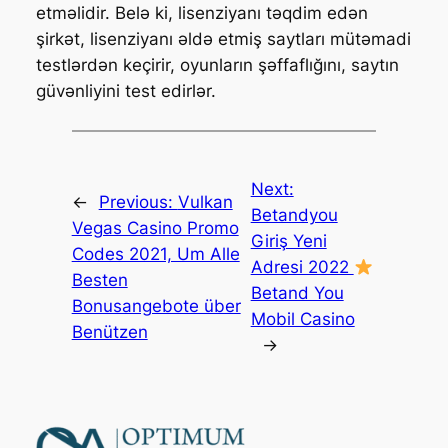
etməlidir. Belə ki, lisenziyanı təqdim edən
şirkət, lisenziyanı əldə etmiş saytları mütəmadi
testlərdən keçirir, oyunların şəffaflığını, saytın
güvənliyini test edirlər.
Next:
←
Previous:
Vulkan
Betandyou
Vegas Casino Promo
Giriş Yeni
Codes 2021, Um Alle
Adresi 2022
Besten
Betand You
Bonusangebote über
Mobil Casino
Benützen
→