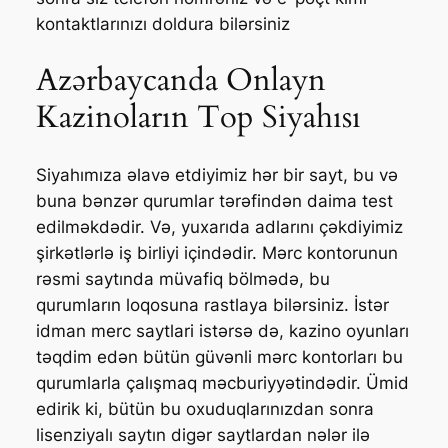
kontaktlarınızı doldura bilərsiniz
Azərbaycanda Onlayn
Kazinoların Top Siyahısı
Siyahımıza əlavə etdiyimiz hər bir sayt, bu və
buna bənzər qurumlar tərəfindən daima test
edilməkdədir. Və, yuxarıda adlarını çəkdiyimiz
şirkətlərlə iş birliyi içindədir. Mərc kontorunun
rəsmi saytında müvafiq bölmədə, bu
qurumların loqosuna rastlaya bilərsiniz. İstər
idman merc saytlari istərsə də, kazino oyunları
təqdim edən bütün güvənli mərc kontorları bu
qurumlarla çalışmaq məcburiyyətindədir. Ümid
edirik ki, bütün bu oxuduqlarınızdan sonra
lisenziyalı saytın digər saytlardan nələr ilə