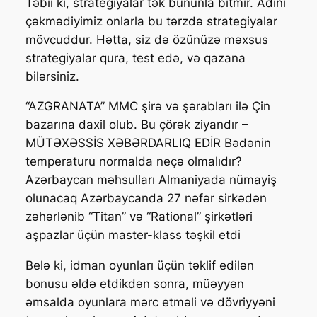
Təbii ki, strategiyalar tək bununla bitmir. Adını
çəkmədiyimiz onlarla bu tərzdə strategiyalar
mövcuddur. Hətta, siz də özünüzə məxsus
strategiyalar qura, test edə, və qazana
bilərsiniz.
“AZGRANATA” MMC şirə və şərabları ilə Çin
bazarına daxil olub. Bu çörək ziyandır –
MÜTƏXƏSSİS XƏBƏRDARLIQ EDİR Bədənin
temperaturu normalda neçə olmalıdır?
Azərbaycan məhsulları Almaniyada nümayiş
olunacaq Azərbaycanda 27 nəfər sirkədən
zəhərlənib “Titan” və “Rational” şirkətləri
aşpazlar üçün master-klass təşkil etdi
Belə ki, idman oyunları üçün təklif edilən
bonusu əldə etdikdən sonra, müəyyən
əmsalda oyunlara mərc etməli və dövriyyəni