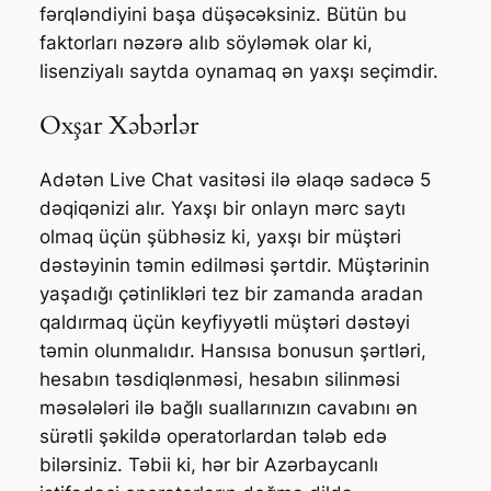
fərqləndiyini başa düşəcəksiniz. Bütün bu
faktorları nəzərə alıb söyləmək olar ki,
lisenziyalı saytda oynamaq ən yaxşı seçimdir.
Oxşar Xəbərlər
Adətən Live Chat vasitəsi ilə əlaqə sadəcə 5
dəqiqənizi alır. Yaxşı bir onlayn mərc saytı
olmaq üçün şübhəsiz ki, yaxşı bir müştəri
dəstəyinin təmin edilməsi şərtdir. Müştərinin
yaşadığı çətinlikləri tez bir zamanda aradan
qaldırmaq üçün keyfiyyətli müştəri dəstəyi
təmin olunmalıdır. Hansısa bonusun şərtləri,
hesabın təsdiqlənməsi, hesabın silinməsi
məsələləri ilə bağlı suallarınızın cavabını ən
sürətli şəkildə operatorlardan tələb edə
bilərsiniz. Təbii ki, hər bir Azərbaycanlı