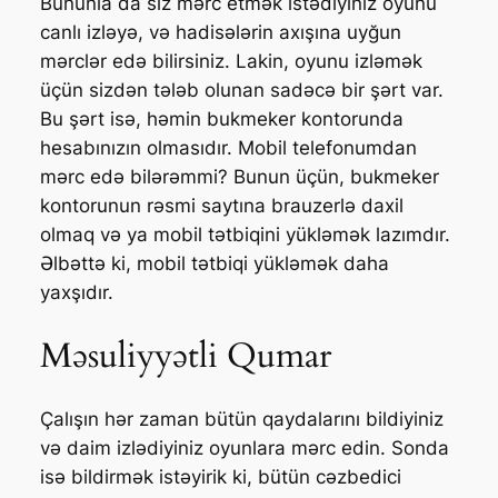
Bununla da siz mərc etmək istədiyiniz oyunu
canlı izləyə, və hadisələrin axışına uyğun
mərclər edə bilirsiniz. Lakin, oyunu izləmək
üçün sizdən tələb olunan sadəcə bir şərt var.
Bu şərt isə, həmin bukmeker kontorunda
hesabınızın olmasıdır. Mobil telefonumdan
mərc edə bilərəmmi? Bunun üçün, bukmeker
kontorunun rəsmi saytına brauzerlə daxil
olmaq və ya mobil tətbiqini yükləmək lazımdır.
Əlbəttə ki, mobil tətbiqi yükləmək daha
yaxşıdır.
Məsuliyyətli Qumar
Çalışın hər zaman bütün qaydalarını bildiyiniz
və daim izlədiyiniz oyunlara mərc edin. Sonda
isə bildirmək istəyirik ki, bütün cəzbedici