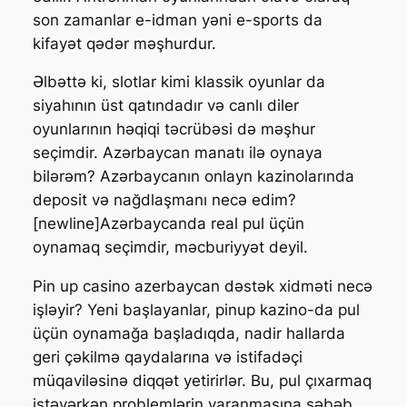
son zamanlar e-idman yəni e-sports da
kifayət qədər məşhurdur.
Əlbəttə ki, slotlar kimi klassik oyunlar da
siyahının üst qatındadır və canlı diler
oyunlarının həqiqi təcrübəsi də məşhur
seçimdir. Azərbaycan manatı ilə oynaya
bilərəm? Azərbaycanın onlayn kazinolarında
deposit və nağdlaşmanı necə edim?
[newline]Azərbaycanda real pul üçün
oynamaq seçimdir, məcburiyyət deyil.
Pin up casino azerbaycan dəstək xidməti necə
işləyir? Yeni başlayanlar, pinup kazino-da pul
üçün oynamağa başladıqda, nadir hallarda
geri çəkilmə qaydalarına və istifadəçi
müqaviləsinə diqqət yetirirlər. Bu, pul çıxarmaq
istəyərkən problemlərin yaranmasına səbəb