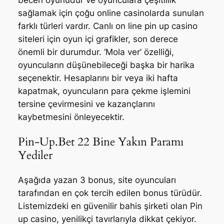
beceri oyunudur ve oyunculara çeşitlilik
sağlamak için çoğu online casinolarda sunulan
farklı türleri vardır. Canlı on line pin up casino
siteleri için oyun içi grafikler, son derece
önemli bir durumdur. ‘Mola ver’ özelliği,
oyuncuların düşünebileceği başka bir harika
seçenektir. Hesaplarını bir veya iki hafta
kapatmak, oyuncuların para çekme işlemini
tersine çevirmesini ve kazançlarını
kaybetmesini önleyecektir.
Pin-Up.Bet 22 Bine Yakın Paramı
Yediler
Aşağıda yazan 3 bonus, site oyuncuları
tarafından en çok tercih edilen bonus türüdür.
Listemizdeki en güvenilir bahis şirketi olan Pin
up casino, yenilikçi tavırlarıyla dikkat çekiyor.