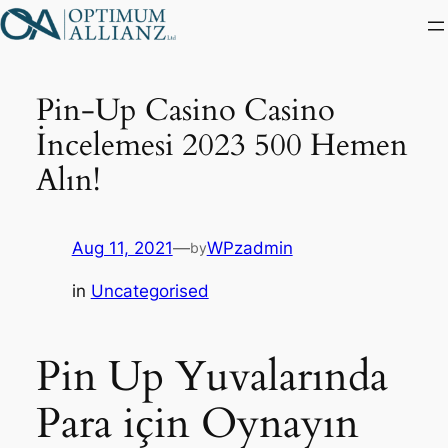
Skip
to
content
Pin-Up Casino Casino
İncelemesi 2023 500 Hemen
Alın!
Aug 11, 2021
—
WPzadmin
by
in
Uncategorised
Pin Up Yuvalarında
Para için Oynayın