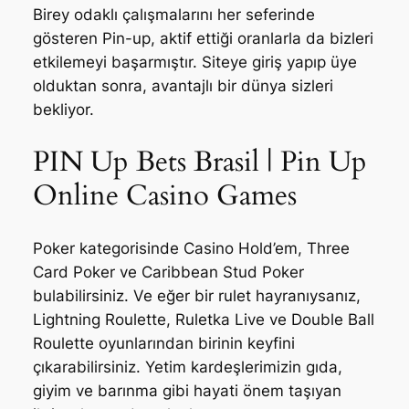
Birey odaklı çalışmalarını her seferinde
gösteren Pin-up, aktif ettiği oranlarla da bizleri
etkilemeyi başarmıştır. Siteye giriş yapıp üye
olduktan sonra, avantajlı bir dünya sizleri
bekliyor.
PIN Up Bets Brasil | Pin Up
Online Casino Games
Poker kategorisinde Casino Hold’em, Three
Card Poker ve Caribbean Stud Poker
bulabilirsiniz. Ve eğer bir rulet hayranıysanız,
Lightning Roulette, Ruletka Live ve Double Ball
Roulette oyunlarından birinin keyfini
çıkarabilirsiniz. Yetim kardeşlerimizin gıda,
giyim ve barınma gibi hayati önem taşıyan