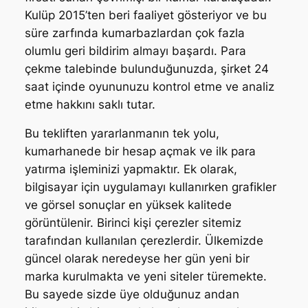
Kulüp 2015’ten beri faaliyet gösteriyor ve bu
süre zarfında kumarbazlardan çok fazla
olumlu geri bildirim almayı başardı. Para
çekme talebinde bulunduğunuzda, şirket 24
saat içinde oyununuzu kontrol etme ve analiz
etme hakkını saklı tutar.
Bu tekliften yararlanmanın tek yolu,
kumarhanede bir hesap açmak ve ilk para
yatırma işleminizi yapmaktır. Ek olarak,
bilgisayar için uygulamayı kullanırken grafikler
ve görsel sonuçlar en yüksek kalitede
görüntülenir. Birinci kişi çerezler sitemiz
tarafından kullanılan çerezlerdir. Ülkemizde
güncel olarak neredeyse her gün yeni bir
marka kurulmakta ve yeni siteler türemekte.
Bu sayede sizde üye olduğunuz andan