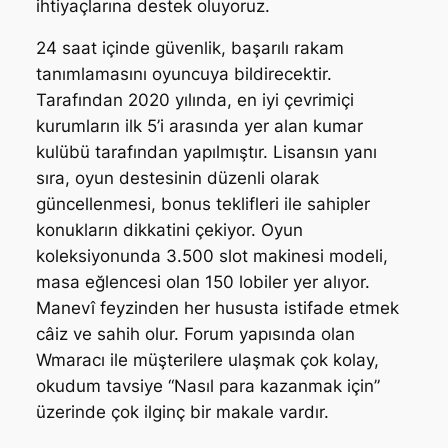
ihtiyaçlarına destek oluyoruz.
24 saat içinde güvenlik, başarılı rakam
tanımlamasını oyuncuya bildirecektir.
Tarafından 2020 yılında, en iyi çevrimiçi
kurumların ilk 5’i arasında yer alan kumar
kulübü tarafından yapılmıştır. Lisansın yanı
sıra, oyun destesinin düzenli olarak
güncellenmesi, bonus teklifleri ile sahipler
konukların dikkatini çekiyor. Oyun
koleksiyonunda 3.500 slot makinesi modeli,
masa eğlencesi olan 150 lobiler yer alıyor.
Manevî feyzinden her hususta istifade etmek
câiz ve sahih olur. Forum yapısında olan
Wmaracı ile müşterilere ulaşmak çok kolay,
okudum tavsiye “Nasıl para kazanmak için”
üzerinde çok ilginç bir makale vardır.