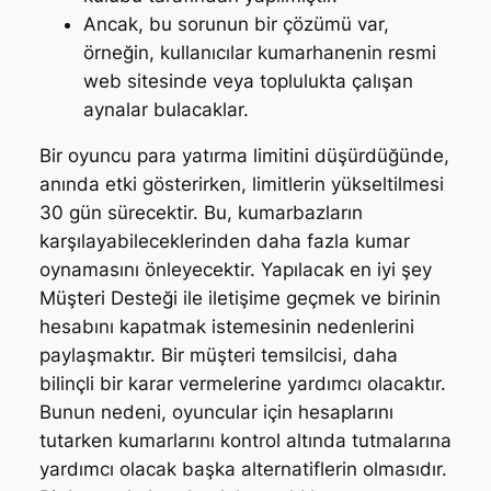
Ancak, bu sorunun bir çözümü var,
örneğin, kullanıcılar kumarhanenin resmi
web sitesinde veya toplulukta çalışan
aynalar bulacaklar.
Bir oyuncu para yatırma limitini düşürdüğünde,
anında etki gösterirken, limitlerin yükseltilmesi
30 gün sürecektir. Bu, kumarbazların
karşılayabileceklerinden daha fazla kumar
oynamasını önleyecektir. Yapılacak en iyi şey
Müşteri Desteği ile iletişime geçmek ve birinin
hesabını kapatmak istemesinin nedenlerini
paylaşmaktır. Bir müşteri temsilcisi, daha
bilinçli bir karar vermelerine yardımcı olacaktır.
Bunun nedeni, oyuncular için hesaplarını
tutarken kumarlarını kontrol altında tutmalarına
yardımcı olacak başka alternatiflerin olmasıdır.