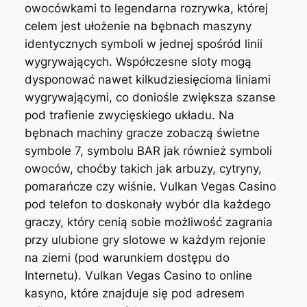
owocówkami to legendarna rozrywka, której
celem jest ułożenie na bębnach maszyny
identycznych symboli w jednej spośród linii
wygrywających. Współczesne sloty mogą
dysponować nawet kilkudziesięcioma liniami
wygrywającymi, co doniośle zwiększa szanse
pod trafienie zwycięskiego układu. Na
bębnach machiny gracze zobaczą świetne
symbole 7, symbolu BAR jak również symboli
owoców, choćby takich jak arbuzy, cytryny,
pomarańcze czy wiśnie. Vulkan Vegas Casino
pod telefon to doskonały wybór dla każdego
graczy, który cenią sobie możliwość zagrania
przy ulubione gry slotowe w każdym rejonie
na ziemi (pod warunkiem dostępu do
Internetu). Vulkan Vegas Casino to online
kasyno, które znajduje się pod adresem