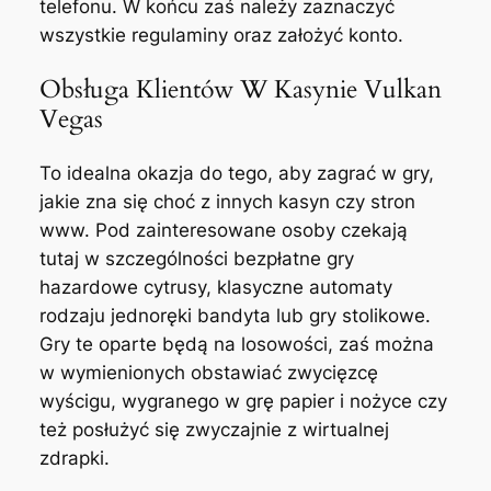
telefonu. W końcu zaś należy zaznaczyć
wszystkie regulaminy oraz założyć konto.
Obsługa Klientów W Kasynie Vulkan
Vegas
To idealna okazja do tego, aby zagrać w gry,
jakie zna się choć z innych kasyn czy stron
www. Pod zainteresowane osoby czekają
tutaj w szczególności bezpłatne gry
hazardowe cytrusy, klasyczne automaty
rodzaju jednoręki bandyta lub gry stolikowe.
Gry te oparte będą na losowości, zaś można
w wymienionych obstawiać zwycięzcę
wyścigu, wygranego w grę papier i nożyce czy
też posłużyć się zwyczajnie z wirtualnej
zdrapki.