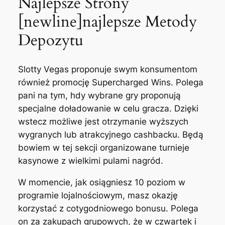
Najlepsze Strony
[newline]najlepsze Metody
Depozytu
Slotty Vegas proponuje swym konsumentom
również promocję Supercharged Wins. Polega
pani na tym, hdy wybrane gry proponują
specjalne doładowanie w celu gracza. Dzięki
wstecz możliwe jest otrzymanie wyższych
wygranych lub atrakcyjnego cashbacku. Będą
bowiem w tej sekcji organizowane turnieje
kasynowe z wielkimi pulami nagród.
W momencie, jak osiągniesz 10 poziom w
programie lojalnościowym, masz okazję
korzystać z cotygodniowego bonusu. Polega
on za zakupach grupowych, że w czwartek i