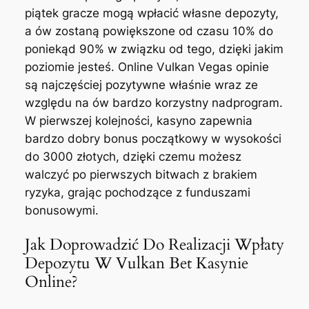
piątek gracze mogą wpłacić własne depozyty,
a ów zostaną powiększone od czasu 10% do
poniekąd 90% w związku od tego, dzięki jakim
poziomie jesteś. Online Vulkan Vegas opinie
są najczęściej pozytywne właśnie wraz ze
względu na ów bardzo korzystny nadprogram.
W pierwszej kolejności, kasyno zapewnia
bardzo dobry bonus początkowy w wysokości
do 3000 złotych, dzięki czemu możesz
walczyć po pierwszych bitwach z brakiem
ryzyka, grając pochodzące z funduszami
bonusowymi.
Jak Doprowadzić Do Realizacji Wpłaty
Depozytu W Vulkan Bet Kasynie
Online?