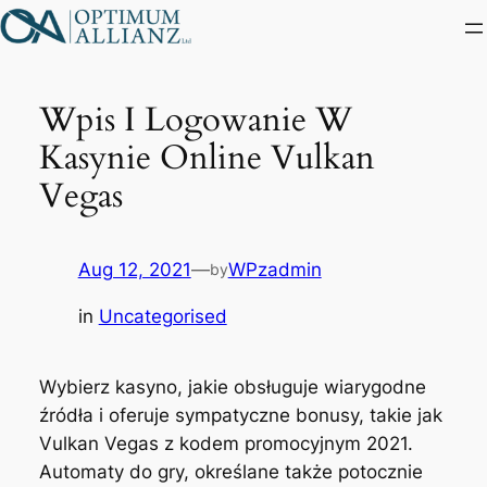
Skip
to
content
Wpis I Logowanie W
Kasynie Online Vulkan
Vegas
Aug 12, 2021
—
WPzadmin
by
in
Uncategorised
Wybierz kasyno, jakie obsługuje wiarygodne
źródła i oferuje sympatyczne bonusy, takie jak
Vulkan Vegas z kodem promocyjnym 2021.
Automaty do gry, określane także potocznie