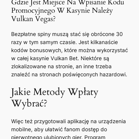
Gdzie Jest Miejsce Na Wpisanie Kodu
Promocyjnego W Kasynie Należy
Vulkan Vegas?
Bezpłatne spiny muszą stać się obrócone 30
razy w tym samym czasie. Jest kilkanaście
kodów bonusowych, które można wykorzystać
w całej kasynie Vulkan Bet. Niektóre są
zlokalizowane na stronie, an inne trzeba
znaleźć na stronach poświęconych hazardowi.
Jakie Metody Wpłaty
Wybrać?
Więc też przygotowali aplikację na urządzenia
mobilne, aby ułatwić fanom dostęp do
pierwotnego ulubionych gier. Program