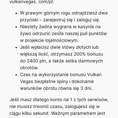
vulkanvegas. com/pl.
W prawym górnym rogu odnajdziesz dwa
przyciski – zarejestruj się i zaloguj się.
Niestety żadna wygrana w kasynie na
żywo odrzucić zasila naszej puli punktów
w projekcie lojalnościowym.
Jeśli wpłacisz dwie stówy złotych lub
większą ilość, otrzymasz 200% bonusu
do 2400 pln, a także setka darmowych
obrotów.
Czas na wykorzystanie bonusu Vulkan
Vegas bezpłatne spiny i dokonanie
warunków obrotu równa się 3 dni.
Jeśli masz dlatego konto na 1 z tych serwisów,
nie musisz trwonić czasu, zalogujesz się w
ciągu kilku sekund. Ważnym parametrem jest