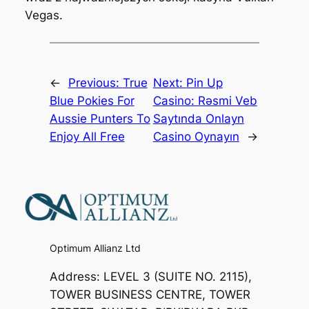
Vegas.
←
Previous:
True
Next:
Pin Up
Blue Pokies For
Casino: Rəsmi Veb
Aussie Punters To
Saytında Onlayn
Enjoy All Free
Casino Oynayın
→
Optimum Allianz Ltd
Address: LEVEL 3 (SUITE NO. 2115),
TOWER BUSINESS CENTRE, TOWER