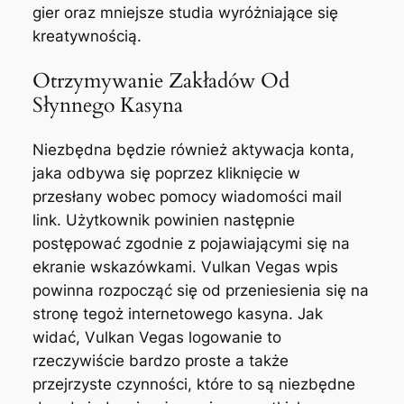
gier oraz mniejsze studia wyróżniające się
kreatywnością.
Otrzymywanie Zakładów Od
Słynnego Kasyna
Niezbędna będzie również aktywacja konta,
jaka odbywa się poprzez kliknięcie w
przesłany wobec pomocy wiadomości mail
link. Użytkownik powinien następnie
postępować zgodnie z pojawiającymi się na
ekranie wskazówkami. Vulkan Vegas wpis
powinna rozpocząć się od przeniesienia się na
stronę tegoż internetowego kasyna. Jak
widać, Vulkan Vegas logowanie to
rzeczywiście bardzo proste a także
przejrzyste czynności, które to są niezbędne