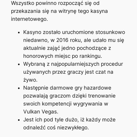
Wszystko powinno rozpocząć się od
przekazania się na witrynę tego kasyna
internetowego.
Kasyno zostało uruchomione stosunkowo
niedawno, w 2016 roku, ale udało mu się
aktualnie zająć jedno pochodzące z
honorowych miejsc po rankingu.
Wybraną z najpopularniejszych procedur
używanych przez graczy jest czat na
żywo.
Następnie darmowe gry hazardowe
pozwalają graczom dzięki trenowanie
swoich kompetencji wygrywania w
Vulkan Vegas.
Jest ich pod tyle dużo, iż każdy może
odnaleźć coś niezwykłego.