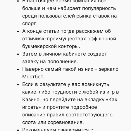
В настоящее время компания всё
больше и чем набирает популярность
среди пользователей рынка ставок на
спорт.
А конце статьи тогда расскажем об
отличиях-преимуществах оффшорной
букмекерской конторы.
Затем в личном кабинете создает
заявку на пополнение.
Наверно самый такой из них – зеркало
Мостбет.
Если в результате у вас возникнуть
какие-либо трудности с любой из игр в
Казино, но перейдите на вкладку «Как
играть» и прочтите подробное
описание правил соответствующего
слота или соревнования.
Рекомендуем ознакомится с