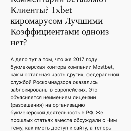
Клиенты? 1xbet
киромарусом Лучшими
Коэффициентами одноиз
нет?
А дело тут а том, что же 2017 году
букмекерская контора компании Mostbet,
как и остальная часть других, федеральной
службой Роскомнадзора оказались
заблокированы в Европейских. Это
объясняется неимением лицензии
(разрешения) на организацию
букмекерской деятельность в РФ. Же
прошлых статьях вместе обсуждали с Ним
тему, как иметь доступ к сайту, а теперь