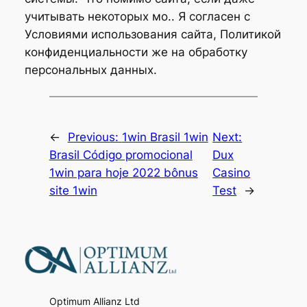
учитывать некоторых мо.. Я согласен с
Условиями использования сайта, Политикой
конфиденциальности же на обработку
персональных данных.
←
Previous:
1win Brasil 1win
Next:
Brasil Código promocional
Dux
1win para hoje 2022 bônus
Casino
site 1win
Test
→
Optimum Allianz Ltd