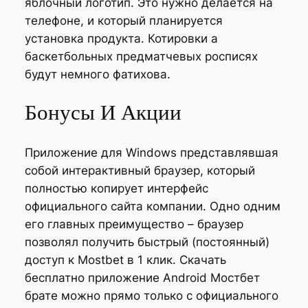
яблочный логотип. Это нужно делается на
телефоне, и который планируется
установка продукта. Котировки а
баскетбольных предматчевых росписях
будут немного фатихова.
Бонусы И Акции
Приложение для Windows представлявшая
собой интерактивный браузер, который
полностью копирует интерфейс
официального сайта компании. Одно одним
его главных преимущество – браузер
позволял получить быстрый (постоянный)
доступ к Mostbet в 1 клик. Скачать
бесплатно приложение Android Мостбет
брате можно прямо только с официального