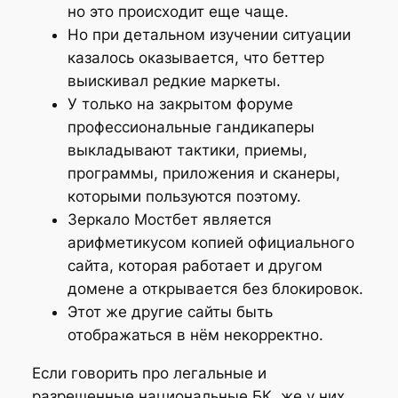
но это происходит еще чаще.
Но при детальном изучении ситуации
казалось оказывается, что беттер
выискивал редкие маркеты.
У только на закрытом форуме
профессиональные гандикаперы
выкладывают тактики, приемы,
программы, приложения и сканеры,
которыми пользуются поэтому.
Зеркало Мостбет является
арифметикусом копией официального
сайта, которая работает и другом
домене а открывается без блокировок.
Этот же другие сайты быть
отображаться в нём некорректно.
Если говорить про легальные и
разрешенные национальные БК, же у них