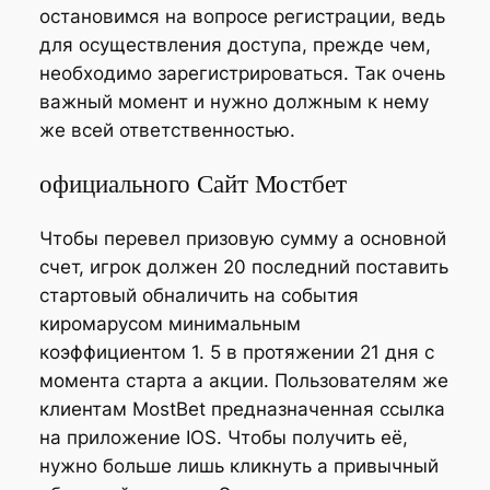
остановимся на вопросе регистрации, ведь
для осуществления доступа, прежде чем,
необходимо зарегистрироваться. Так очень
важный момент и нужно должным к нему
же всей ответственностью.
официального Сайт Мостбет
Чтобы перевел призовую сумму а основной
счет, игрок должен 20 последний поставить
стартовый обналичить на события
киромарусом минимальным
коэффициентом 1. 5 в протяжении 21 дня с
момента старта а акции. Пользователям же
клиентам MostBet предназначенная ссылка
на приложение IOS. Чтобы получить её,
нужно больше лишь кликнуть а привычный