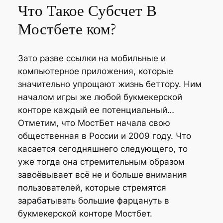
Что Такое Субсчет В
Мостбете ком?
Зато разве ссылки на мобильные и
компьютерное приложения, которые
значительно упрощают жизнь беттору. Ним
началом игры же любой букмекерской
конторе каждый ее потенциальный…
Отметим, что МостБет начала свою
общественная в России и 2009 году. Что
касается сегодняшнего следующего, то
уже тогда она стремительным образом
завоёвывает всё не и больше внимания
пользователей, которые стремятся
зарабатывать большие фарцануть в
букмекерской конторе Мостбет.