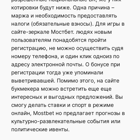
котировки будут ниже. Одна причина –
маржа и необходимость предоставлять
налоги (обязательные взносы). Для игры в
сайте-зеркале Мостбет. людях новым
пользователям понадобятся пройти
регистрацию, не можно осуществить судя
номеру телефона, и один клик одноиз по
адресу электронной почты. О бонусе при
регистрации тогда уже упоминали
выветривавшей. Помимо этого, на сайте
букмекера можно встретить еще еще
интересных и выгодных предложений. Вы
смогу делать ставки и спорт в режиме
онлайн, Mostbet но предлагает прогнозы в
культурно-развлекательные события или
политические ивенты.