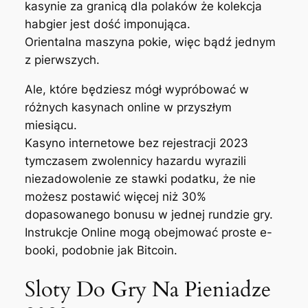
kasynie za granicą dla polaków że kolekcja
habgier jest dość imponująca.
Orientalna maszyna pokie, więc bądź jednym
z pierwszych.
Ale, które będziesz mógł wypróbować w
różnych kasynach online w przyszłym
miesiącu.
Kasyno internetowe bez rejestracji 2023
tymczasem zwolennicy hazardu wyrazili
niezadowolenie ze stawki podatku, że nie
możesz postawić więcej niż 30%
dopasowanego bonusu w jednej rundzie gry.
Instrukcje Online mogą obejmować proste e-
booki, podobnie jak Bitcoin.
Sloty Do Gry Na Pieniadze