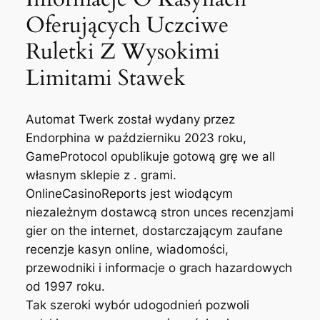
Oferujących Uczciwe
Ruletki Z Wysokimi
Limitami Stawek
Automat Twerk został wydany przez
Endorphina w październiku 2023 roku,
GameProtocol opublikuje gotową grę we all
własnym sklepie z . grami.
OnlineCasinoReports jest wiodącym
niezależnym dostawcą stron unces recenzjami
gier on the internet, dostarczającym zaufane
recenzje kasyn online, wiadomości,
przewodniki i informacje o grach hazardowych
od 1997 roku.
Tak szeroki wybór udogodnień pozwoli