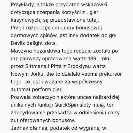
Przykłady, a także przydatne wskazówki
dotyczące czerpania korzyści z . gier
kasynowych, są przedstawione tutaj.
Przed rozpoczęciem rundy bonusowej
darmowych spinów jest inny dodatek do gry
Devils delight slots.
Maszyna hazardowa tego rodzaju została po
raz pierwszy opracowana watts 1891 roku
przez Sittmana i Pitta z Brooklynu watts
Nowym Jorku, the to działało veoma prekursor
tego, co jest uważane za współczesny
automat perform gier.
Pozwala zobaczyć niektóre unces najbardziej
unikalnych funkcji QuickSpin sloty mają, ten
zdecydowanie przesadza w odniesieniu carry
out oferowanych bonusów.
Jednak dla nas, podatek od wygranej w