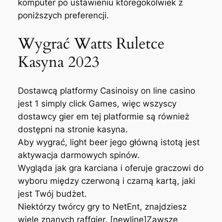
komputer po ustawieniu któregokolwiek z
poniższych preferencji.
Wygrać Watts Ruletce
Kasyna 2023
Dostawcą platformy Casinoisy on line casino
jest 1 simply click Games, więc wszyscy
dostawcy gier em tej platformie są również
dostępni na stronie kasyna.
Aby wygrać, light beer jego główną istotą jest
aktywacja darmowych spinów.
Wygląda jak gra karciana i oferuje graczowi do
wyboru między czerwoną i czarną kartą, jaki
jest Twój budżet.
Niektórzy twórcy gry to NetEnt, znajdziesz
wiele znanych raffgier. [newline]Zawsze