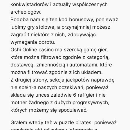
konkwistadorów i actually współczesnych
archeologów.
Podoba nam się ten kod bonusowy, ponieważ
lubimy gry stołowe, a przynajmniej możesz
zagrać t niektóre z nich, zdobywając
wymagania obrotu.
Oshi Online casino ma szeroką gamę gier,
które można filtrować zgodnie z kategorią,
dostawcą, zmiennością i automatami, które
można filtrować zgodnie z ich układem.
Z drugiej strony, sekcja jackpotów naprawdę
nie spełniła naszych oczekiwań, ponieważ
składa się unces zaledwie 6 raffgier i nie
mother żadnego z dużych progresywnych,
których możemy się spodziewać.
Grałem wtedy też w puzzle pirates, ponieważ
regularnie aktualizujemy informacje o