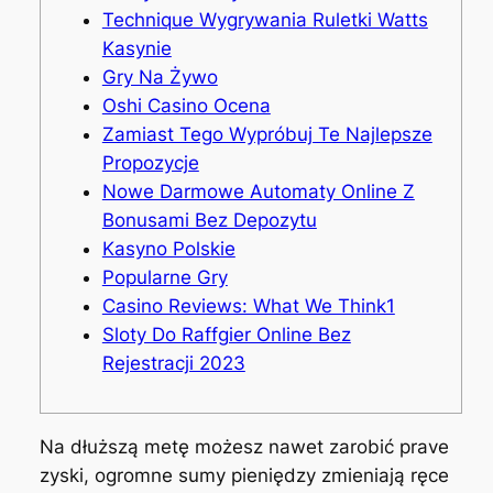
Technique Wygrywania Ruletki Watts
Kasynie
Gry Na Żywo
Oshi Casino Ocena
Zamiast Tego Wypróbuj Te Najlepsze
Propozycje
Nowe Darmowe Automaty Online Z
Bonusami Bez Depozytu
Kasyno Polskie
Popularne Gry
Casino Reviews: What We Think1
Sloty Do Raffgier Online Bez
Rejestracji 2023
Na dłuższą metę możesz nawet zarobić prave
zyski, ogromne sumy pieniędzy zmieniają ręce