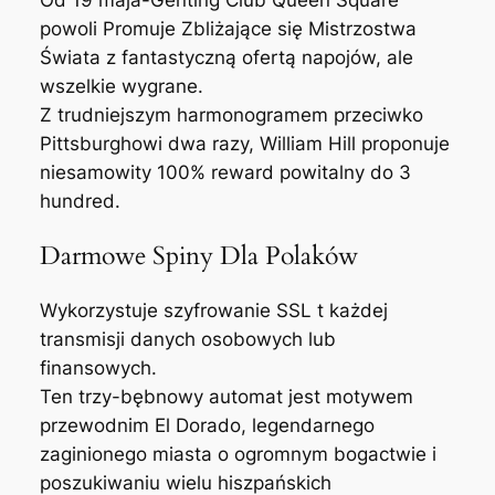
powoli Promuje Zbliżające się Mistrzostwa
Świata z fantastyczną ofertą napojów, ale
wszelkie wygrane.
Z trudniejszym harmonogramem przeciwko
Pittsburghowi dwa razy, William Hill proponuje
niesamowity 100% reward powitalny do 3
hundred.
Darmowe Spiny Dla Polaków
Wykorzystuje szyfrowanie SSL t każdej
transmisji danych osobowych lub
finansowych.
Ten trzy-bębnowy automat jest motywem
przewodnim El Dorado, legendarnego
zaginionego miasta o ogromnym bogactwie i
poszukiwaniu wielu hiszpańskich