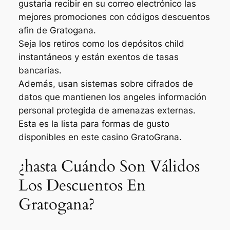
gustaria recibir en su correo electrónico las
mejores promociones con códigos descuentos
afin de Gratogana.
Seja los retiros como los depósitos child
instantáneos y están exentos de tasas
bancarias.
Además, usan sistemas sobre cifrados de
datos que mantienen los angeles información
personal protegida de amenazas externas.
Esta es la lista para formas de gusto
disponibles en este casino GratoGrana.
¿hasta Cuándo Son Válidos
Los Descuentos En
Gratogana?