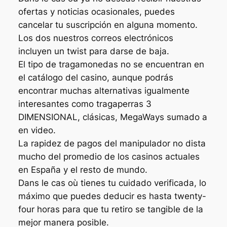
ofertas y noticias ocasionales, puedes
cancelar tu suscripción en alguna momento.
Los dos nuestros correos electrónicos
incluyen un twist para darse de baja.
El tipo de tragamonedas no se encuentran en
el catálogo del casino, aunque podrás
encontrar muchas alternativas igualmente
interesantes como tragaperras 3
DIMENSIONAL, clásicas, MegaWays sumado a
en video.
La rapidez de pagos del manipulador no dista
mucho del promedio de los casinos actuales
en España y el resto de mundo.
Dans le cas où tienes tu cuidado verificada, lo
máximo que puedes deducir es hasta twenty-
four horas para que tu retiro se tangible de la
mejor manera posible.