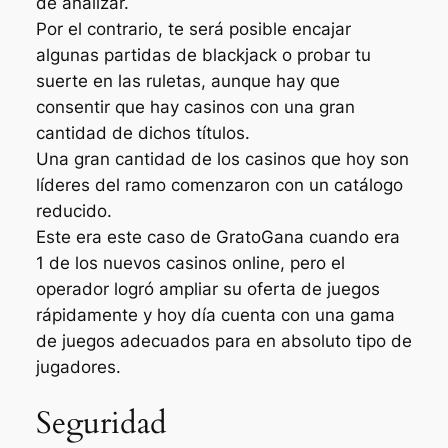
de analizar.
Por el contrario, te será posible encajar
algunas partidas de blackjack o probar tu
suerte en las ruletas, aunque hay que
consentir que hay casinos con una gran
cantidad de dichos títulos.
Una gran cantidad de los casinos que hoy son
líderes del ramo comenzaron con un catálogo
reducido.
Este era este caso de GratoGana cuando era
1 de los nuevos casinos online, pero el
operador logró ampliar su oferta de juegos
rápidamente y hoy día cuenta con una gama
de juegos adecuados para en absoluto tipo de
jugadores.
Seguridad