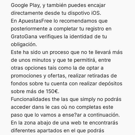
Google Play, y también puedes encajar
directamente desde tu dispotivo iOS.
En ApuestasFree lo recomendamos que
posteriormente a completar tu registro en
GratoGana verifiques la identidad de tu
obligación.
Este ha sido un proceso que no te llevará más
de unos minutos y que te permitirá, entre
otras opciones tais como la de optar a
promociones y ofertas, realizar retiradas de
fondos sobre tu cuenta con realizar depósitos
sobre más de 150€.
Funcionalidades the las que simply no podrás
acceder dans le cas où no completas este
paso que lo vamos a ense?ar a continuación.
En la zona abajo de una web te encontrarás
diferentes apartados en el que podrás