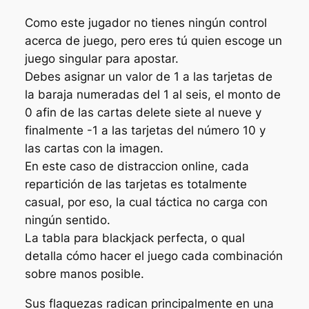
Como este jugador no tienes ningún control
acerca de juego, pero eres tú quien escoge un
juego singular para apostar.
Debes asignar un valor de 1 a las tarjetas de
la baraja numeradas del 1 al seis, el monto de
0 afin de las cartas delete siete al nueve y
finalmente -1 a las tarjetas del número 10 y
las cartas con la imagen.
En este caso de distraccion online, cada
repartición de las tarjetas es totalmente
casual, por eso, la cual táctica no carga con
ningún sentido.
La tabla para blackjack perfecta, o qual
detalla cómo hacer el juego cada combinación
sobre manos posible.
Sus flaquezas radican principalmente en una