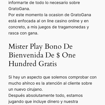
informarte de todo lo necesario sobre
GratoGana.
Por este momento la ocasion de GratoGana
está enfocada al on line casino online y en
concreto, a mis juegos de tragamonedas y
rasca con gana.
Mister Play Bono De
Bienvenida De $ One
Hundred Gratis
Si hay un aspecto que solemos comprobar con
mucho ahínco es la atención al cliente sobre
un nuevo cirujano.
Después absolutamente todo, estamos
jugando que incluye dinero y nuestra