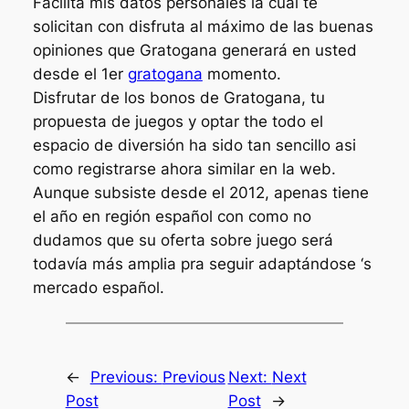
Facilita mis datos personales la cual te
solicitan con disfruta al máximo de las buenas
opiniones que Gratogana generará en usted
desde el 1er
gratogana
momento.
Disfrutar de los bonos de Gratogana, tu
propuesta de juegos y optar the todo el
espacio de diversión ha sido tan sencillo asi
como registrarse ahora similar en la web.
Aunque subsiste desde el 2012, apenas tiene
el año en región español con como no
dudamos que su oferta sobre juego será
todavía más amplia pra seguir adaptándose ‘s
mercado español.
←
Previous:
Previous
Next:
Next
Post
Post
→