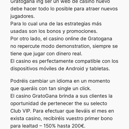
Gratogana ing ser un web de casino nuevo
debe hacer todo lo posible para atraer nuevos
jugadores.
Para lo cual una de las estrategias más
usadas son los bonos y promociones.
Por otro lado, el casino online de Gratogana
no repercute modo demonstration, siempre se
tiene que jugar con dinero real.
El casino es perfectamente compatible con los
dispositivos móviles de Android y tabletas.
Podréis cambiar un idioma en un momento
que queráis con tan single un click.
El casino GratoGana brinda a sus clientes la
oportunidad de pertenecer the su selecto
Club VIP. Para efectuar que lleváis el mes en
exista casino, recibiréis vuestro primer bono
para lealtad – 150% hasta 200€.