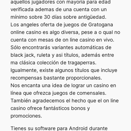
aquellos jugadores con mayoría para edad
verificada ademas de una cuenta con un
mínimo sobre 30 días sobre antigüedad.
Los angeles oferta de juegos de Gratogana
online casino es algo diversa, pese a o qual no
cuenta con mesas de on line casino en vivo.
Sólo encontrarás variantes automáticas de
black jack, ruleta y asi títulos, además entre
ma clásica colección de tragaperras.
Igualmente, existe algunos títulos que incluye
recompensas bastante proporcionales.
Nos encanta una idea de lograr un casino en
línea que ofrezca juegos de comensales.
También agradecemos el hecho que el on line
casino ofrece fantásticos bonos y
promociones.
Tienes su software para Android durante