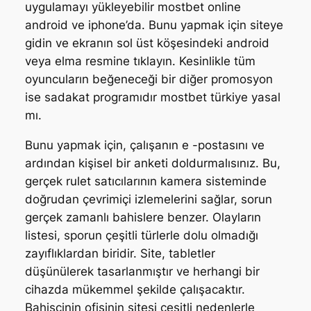
uygulamayı yükleyebilir mostbet online
android ve iphone’da. Bunu yapmak için siteye
gidin ve ekranın sol üst köşesindeki android
veya elma resmine tıklayın. Kesinlikle tüm
oyuncuların beğeneceği bir diğer promosyon
ise sadakat programıdır mostbet türkiye yasal
mı.
Bunu yapmak için, çalışanın e -postasını ve
ardından kişisel bir anketi doldurmalısınız. Bu,
gerçek rulet satıcılarının kamera sisteminde
doğrudan çevrimiçi izlemelerini sağlar, sorun
gerçek zamanlı bahislere benzer. Olayların
listesi, sporun çeşitli türlerle dolu olmadığı
zayıflıklardan biridir. Site, tabletler
düşünülerek tasarlanmıştır ve herhangi bir
cihazda mükemmel şekilde çalışacaktır.
Bahisçinin ofisinin sitesi çeşitli nedenlerle