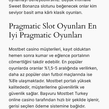
Sweet Bonanza slotunu beğenecek onlar kim
seviyor basit ama kârlı klasik oyunları.
Pragmatic Slot Oyunları En
Iyi Pragmatic Oyunları
Mostbet casino müşterileri, kayıt olduktan
hemen sonra kumar ve eğlence portalının
cömertliğini takdir edebilir. En popüler
oyunlarda oranlar %1,5-5 aralığında verilirken,
daha az popüler olan futbol maçlarında ise
%8’e ulaşmaktadır. Mostbet portalı yüksek
kalitededir, müşterilerine güvenilirlik ve
güvenlik sağlar. Başvuru Mostbet Turkey
online casino tarafından hızlı bir şekilde işlenir,
gerisi seçilen ödeme sistemine bağlıdır.