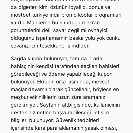
da digərləri kimi özünün loyallıq, bonus və
mostbet türkiye indir promo kodlar proqramları
vardır. Mahkeme bu sundugum ekran
goruntulerini delil sayar degil mi oynayici
oldugumu ispatlamamin baska yolu yok cunku
cevaniz icin tesekkurler simdider.
Sağda kupon bulunuyor, tam da orada
bahisçinin kendisi tarafından seçilen bahisleri
görebileceği ve ödeme yapabileceği kupon
bulunuyor. Ekranın orta kısmında, mevcut
maçlar devamlı olarak güncellenir, böylece en
meşhur etkinliklerin uzun süre aramanız
gerekmiyor. Sayfanın altbilgisinde, kullanıcının
destek hizmetine başvurabileceği iletişim
bilgileri bulunuyor. Güvenlik tedbirleri
içerisinde kara para aklamanın yasak olması,