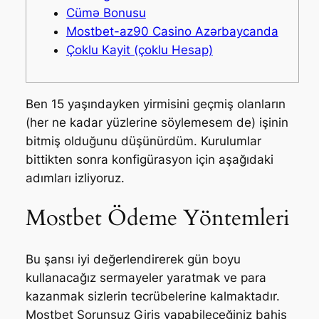
Cümə Bonusu
Mostbet-az90 Casino Azərbaycanda
Çoklu Kayit (çoklu Hesap)
Ben 15 yaşındayken yirmisini geçmiş olanların
(her ne kadar yüzlerine söylemesem de) işinin
bitmiş olduğunu düşünürdüm. Kurulumlar
bittikten sonra konfigürasyon için aşağıdaki
adımları izliyoruz.
Mostbet Ödeme Yöntemleri
Bu şansı iyi değerlendirerek gün boyu
kullanacağız sermayeler yaratmak ve para
kazanmak sizlerin tecrübelerine kalmaktadır.
Mostbet Sorunsuz Giriş yapabileceğiniz bahis