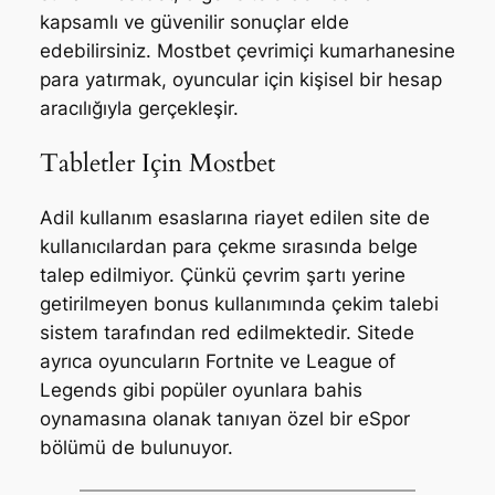
kapsamlı ve güvenilir sonuçlar elde
edebilirsiniz. Mostbet çevrimiçi kumarhanesine
para yatırmak, oyuncular için kişisel bir hesap
aracılığıyla gerçekleşir.
Tabletler Için Mostbet
Adil kullanım esaslarına riayet edilen site de
kullanıcılardan para çekme sırasında belge
talep edilmiyor. Çünkü çevrim şartı yerine
getirilmeyen bonus kullanımında çekim talebi
sistem tarafından red edilmektedir. Sitede
ayrıca oyuncuların Fortnite ve League of
Legends gibi popüler oyunlara bahis
oynamasına olanak tanıyan özel bir eSpor
bölümü de bulunuyor.