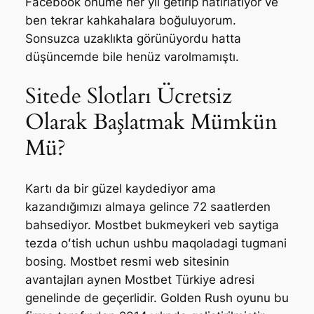
Facebook önüme her yıl getirip hatırlatıyor ve
ben tekrar kahkahalara boğuluyorum.
Sonsuzca uzaklıkta görünüyordu hatta
düşüncemde bile henüz varolmamıştı.
Sitede Slotları Ücretsiz
Olarak Başlatmak Mümkün
Mü?
Kartı da bir güzel kaydediyor ama
kazandığımızı almaya gelince 72 saatlerden
bahsediyor. Mostbet bukmeykeri veb saytiga
tezda oʻtish uchun ushbu maqoladagi tugmani
bosing. Mostbet resmi web sitesinin
avantajları aynen Mostbet Türkiye adresi
genelinde de geçerlidir. Golden Rush oyunu bu