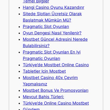
Temel Bilgiler
Hangi Casino Oyunu Kazandırır
Sitede Slotları Ücretsiz Olarak
Başlatmak Mümkün Mü?
Pragmatic Slot Oyunları
Oyun Dengesi Nasıl Yenilenir?
Mostbet Güncel Adresini Nerede
Bulabilirsiniz?
Pragmatic Slot Oyunları En Iyi
Pragmatic Oyunları
Türkiye’de Mostbet Online Casino
Tabletler Için Mostbet
Mostbet Casino 40x Çevrim
Yapmalısınız
Mostbet Bonus Ve Promosyonları
Mevcut Bahis Türleri:
Türkiye’de Online Casino Mostbet
Gündem