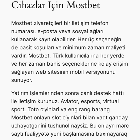
Cihazlar Için Mostbet
Mostbet ziyaretçileri bir iletişim telefon
numarası, e-posta veya sosyal ağları
kullanarak kayıt olabilirler. Her üç seçeneğin
de basit koşulları ve minimum zaman maliyeti
vardır. Mostbet, Türk kullanıcılarına her yerde
ve her zaman bahis seçeneklerine kolay erişim
sağlayan web sitesinin mobil versiyonunu
sunuyor.
Yatırım işlemlerinden sonra canlı destek hattı
ile iletişim kurunuz. Aviator, esports, virtual
sport, Toto o’yinlari va eng rang barang
Mostbet onlayn slot o’yinlari bilan vaqt qanday
uchayotganini tushunolmaysiz. Bu onlayn mərc
saytı fəaliyyətə yeni başlamasına baxmayaraq