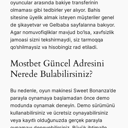
oyuncular arasında bakiye transferinin
olmaması gibi tedbirler yer alıyor. Bahis
sitesine üyelik almak isteyen müşteriler genel
de şikayetvar ve Gelbaba sayfalarına bakıyor.
Agar nomuvofiqliklar mavjud bo’lsa, xavfsizlik
jamoasi sizni tekshirmaydi, siz tarmoqqa
qo’shilmaysiz va hisobingiz rad etiladi.
Mostbet Güncel Adresini
Nerede Bulabilirsiniz?
Bu nedenle, oyun makinesi Sweet Bonanza’de
parayla oynamaya başlamadan önce demo
modunda oynamak deneyin. Demo sürümünü
kullanabilirsiniz ve ücretsiz oynayabilirsiniz
veya kayıtlı olduğunuzda gerçek parayla
oynamayı deneyebilirsiniz. Büyük ihtimalle