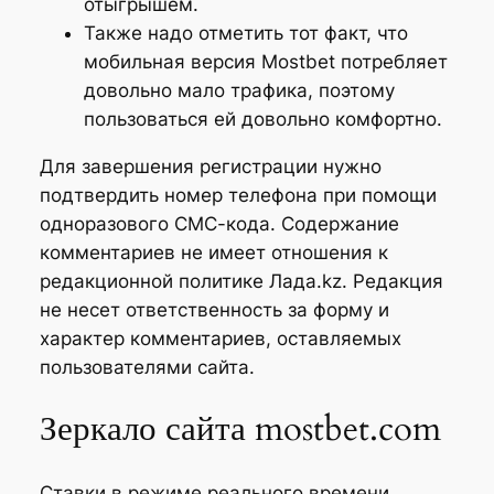
отыгрышем.
Также надо отметить тот факт, что
мобильная версия Mostbet потребляет
довольно мало трафика, поэтому
пользоваться ей довольно комфортно.
Для завершения регистрации нужно
подтвердить номер телефона при помощи
одноразового СМС-кода. Содержание
комментариев не имеет отношения к
редакционной политике Лада.kz. Редакция
не несет ответственность за форму и
характер комментариев, оставляемых
пользователями сайта.
Зеркало сайта mostbet.com
Ставки в режиме реального времени