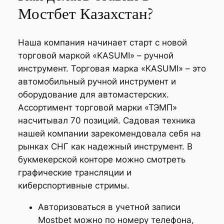
Мостбет Казахстан?
Наша компания начинает старт с новой
торговой маркой «KASUMI» – ручной
инструмент. Торговая марка «KASUMI» – это
автомобильный ручной инструмент и
оборудование для автомастерских.
Ассортимент торговой марки «ТЭМП»
насчитывал 70 позиций. Садовая техника
нашей компании зарекомендовала себя на
рынках СНГ как надежный инструмент. В
букмекерской конторе можно смотреть
графические трансляции и
киберспортивные стримы.
Авторизоваться в учетной записи
Mostbet можно по номеру телефона,