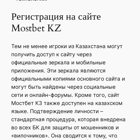
Регистрация на сайте
Mostbet KZ
Тем не менее игроки из Казахстана могут
получить доступ к сайту через
официальные зеркала и мобильные
приложения. Эти зеркала являются
официальными копиями основного сайта и
могут быть найдены через социальные
сети и онлайн-форумы. Кроме того, сайт
Мостбет КЗ также доступен на казахском
языке. Подтверждение личности –
стандартная процедура, которая внедрена
во всех БК для защиты от мошенников и
«вилочников». Она сводится к тому, что