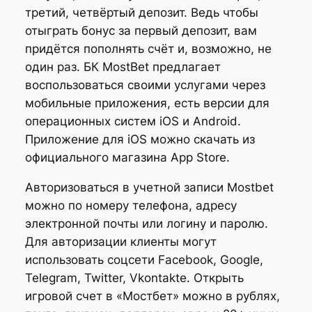
третий, четвёртый депозит. Ведь чтобы
отыграть бонус за первый депозит, вам
придётся пополнять счёт и, возможно, не
один раз. БК MostBet предлагает
воспользоваться своими услугами через
мобильные приложения, есть версии для
операционных систем iOS и Android.
Приложение для iOS можно скачать из
официального магазина App Store.
Авторизоваться в учетной записи Mostbet
можно по номеру телефона, адресу
электронной почты или логину и паролю.
Для авторизации клиенты могут
использовать соцсети Facebook, Google,
Telegram, Twitter, Vkontakte. Открыть
игровой счет в «Мостбет» можно в рублях,