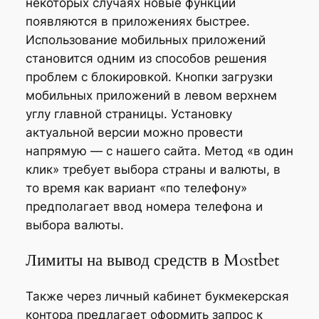
некоторых случаях новые функции
появляются в приложениях быстрее.
Использование мобильных приложений
становится одним из способов решения
проблем с блокировкой. Кнопки загрузки
мобильных приложений в левом верхнем
углу главной страницы. Установку
актуальной версии можно провести
напрямую — с нашего сайта. Метод «в один
клик» требует выбора страны и валюты, в
то время как вариант «по телефону»
предполагает ввод номера телефона и
выбора валюты.
Лимиты на вывод средств в Mostbet
Также через личный кабинет букмекерская
контора предлагает оформить запрос к