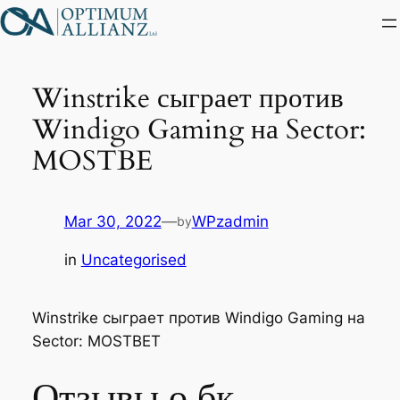
Skip
to
content
Winstrike сыграет против
Windigo Gaming на Sector:
MOSTBE
Mar 30, 2022
—
WPzadmin
by
in
Uncategorised
Winstrike сыграет против Windigo Gaming на
Sector: MOSTBET
Отзывы о бк