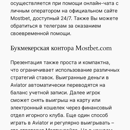
осуществляется при помощи онлайн-чата с
личным оператором на официальном сайте
Mostbet, доступный 24/7. Также Вы можете
обратиться в телеграм за оказанием
своевременной помощи.
Букмекерская контора Mostbet.com
Презентация также проста и компактна,
что ограничивает использование различных
стратегий ставок. Выигранные деньги в
Aviator автоматически переводятся на
баланс учетной записи. Далее игрок
сможет снять выигрыш на карту или
электронный кошелек через финансовый
отдел игорного клуба. Еще один способ
играть в Aviator и регулярно выигрывать –