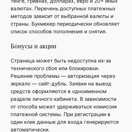
тенге, гривнах, долларах, евро и 20+ иных
валютах. Перечень доступных платежных
методов зависит от выбранной валюты и
страны. Букмекер периодически обновляет
список способов пополнения и снятия.
Бонусы и акции
Страница может быть недоступна из-за
технического сбоя или блокировки.
Решение проблемы — авторизация через
зеркало — сайт-дубль. Заявки на вывод
средств оформляются в одноименном
разделе личного кабинета. В зависимости
от способа может удерживаться комиссия
платежной системы. При регистрации в
один клик данные для входа генерируются
автоматически.