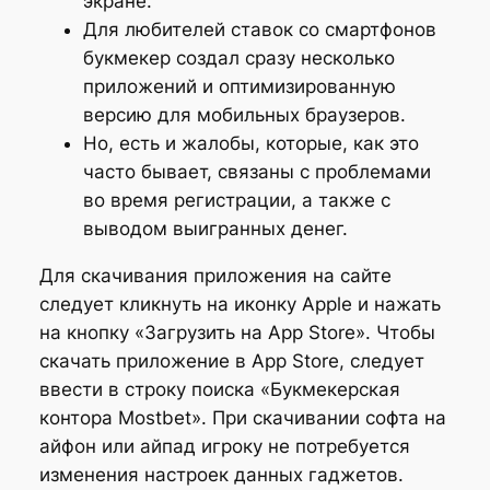
экране.
Для любителей ставок со смартфонов
букмекер создал сразу несколько
приложений и оптимизированную
версию для мобильных браузеров.
Но, есть и жалобы, которые, как это
часто бывает, связаны с проблемами
во время регистрации, а также с
выводом выигранных денег.
Для скачивания приложения на сайте
следует кликнуть на иконку Apple и нажать
на кнопку «Загрузить на App Store». Чтобы
скачать приложение в App Store, следует
ввести в строку поиска «Букмекерская
контора Mostbet». При скачивании софта на
айфон или айпад игроку не потребуется
изменения настроек данных гаджетов.