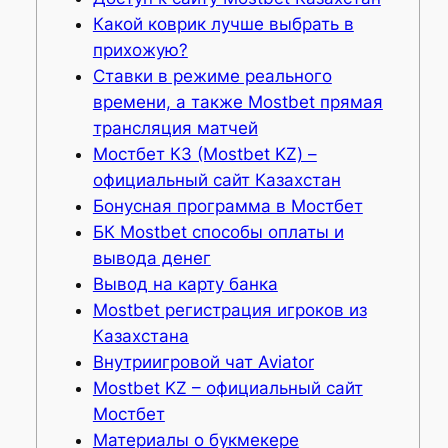
Какой коврик лучше выбрать в
прихожую?
Ставки в режиме реального
времени, а также Mostbet прямая
трансляция матчей
Мостбет КЗ (Mostbet KZ) –
официальный сайт Казахстан
Бонусная программа в Мостбет
БК Mostbet способы оплаты и
вывода денег
Вывод на карту банка
Mostbet регистрация игроков из
Казахстана
Внутриигровой чат Aviator
Mostbet KZ – официальный сайт
Мостбет
Материалы о букмекере