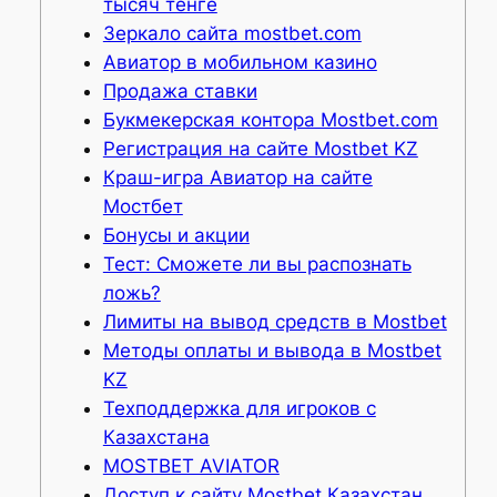
тысяч тенге
Зеркало сайта mostbet.com
Авиатор в мобильном казино
Продажа ставки
Букмекерская контора Mostbet.com
Регистрация на сайте Mostbet KZ
Краш-игра Авиатор на сайте
Мостбет
Бонусы и акции
Тест: Сможете ли вы распознать
ложь?
Лимиты на вывод средств в Mostbet
Методы оплаты и вывода в Mostbet
KZ
Техподдержка для игроков с
Казахстана
MOSTBET AVIATOR
Доступ к сайту Mostbet Казахстан