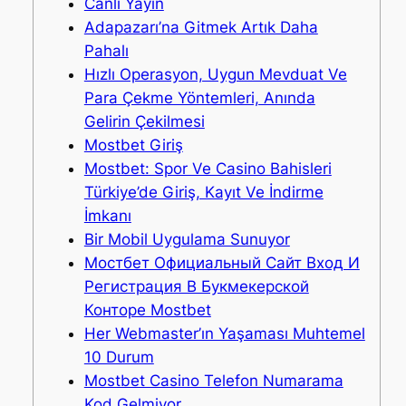
Canlı Yayın
Adapazarı’na Gitmek Artık Daha
Pahalı
Hızlı Operasyon, Uygun Mevduat Ve
Para Çekme Yöntemleri, Anında
Gelirin Çekilmesi
Mostbet Giriş
Mostbet: Spor Ve Casino Bahisleri
Türkiye’de Giriş, Kayıt Ve İndirme
İmkanı
Bir Mobil Uygulama Sunuyor
Мостбет Официальный Сайт Вход И
Регистрация В Букмекерской
Конторе Mostbet
Her Webmaster’ın Yaşaması Muhtemel
10 Durum
Mostbet Casino Telefon Numarama
Kod Gelmiyor