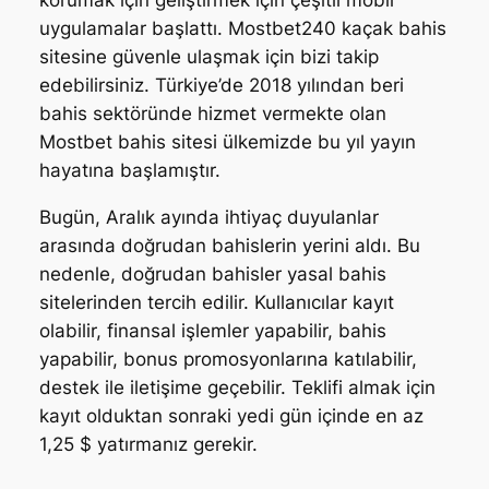
uygulamalar başlattı. Mostbet240 kaçak bahis
sitesine güvenle ulaşmak için bizi takip
edebilirsiniz. Türkiye’de 2018 yılından beri
bahis sektöründe hizmet vermekte olan
Mostbet bahis sitesi ülkemizde bu yıl yayın
hayatına başlamıştır.
Bugün, Aralık ayında ihtiyaç duyulanlar
arasında doğrudan bahislerin yerini aldı. Bu
nedenle, doğrudan bahisler yasal bahis
sitelerinden tercih edilir. Kullanıcılar kayıt
olabilir, finansal işlemler yapabilir, bahis
yapabilir, bonus promosyonlarına katılabilir,
destek ile iletişime geçebilir. Teklifi almak için
kayıt olduktan sonraki yedi gün içinde en az
1,25 $ yatırmanız gerekir.