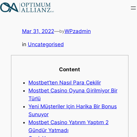
Skip
to
content
Mar 31, 2022
—
WPzadmin
by
in
Uncategorised
Content
Mostbet’ten Nasıl Para Çekilir
Mostbet Casino Oyuna Girilmiyor Bir
Türlü
Yeni Müşteriler Için Harika Bir Bonus
Sunuyor
Mostbet Casino Yatırım Yaptım 2
Gündür Yatmadı