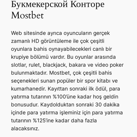
Букмекерской Конторе
Mostbet
Web sitesinde ayrıca oyuncuların gerçek
zamanlı HD görüntüleme ile çok çeşitli
oyunlara bahis oynayabilecekleri canlı bir
krupiye bölümü vardır. Bu oyunlar arasında
slotlar, rulet, blackjack, bakara ve video poker
bulunmaktadır. Mostbet, çok çeşitli bahis
seçenekleri sunan popüler bir spor kitabı ve
kumarhanedir. Kayıttan sonraki ilk ödül, para
yatırma tutarının %100’üne kadar hoş geldin
bonusudur. Kaydolduktan sonraki 30 dakika
içinde para yatırma işleminiz için para yatırma
tutarının %125’ine kadar daha fazla
alacaksınız.