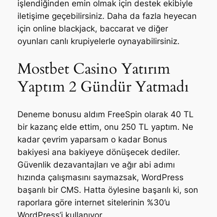
işlendiğinden emin olmak için destek ekibiyle
iletişime geçebilirsiniz. Daha da fazla heyecan
için online blackjack, baccarat ve diğer
oyunları canlı krupiyelerle oynayabilirsiniz.
Mostbet Casino Yatırım
Yaptım 2 Gündür Yatmadı
Deneme bonusu aldım FreeSpin olarak 40 TL
bir kazanç elde ettim, onu 250 TL yaptım. Ne
kadar çevrim yaparsam o kadar Bonus
bakiyesi ana bakiyeye dönüşecek dediler.
Güvenlik dezavantajları ve ağır abi adımı
hızında çalışmasını saymazsak, WordPress
başarılı bir CMS. Hatta öylesine başarılı ki, son
raporlara göre internet sitelerinin %30’u
WordPress’i kullanıyor.