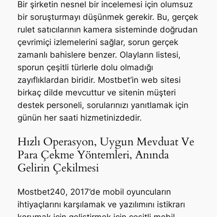
Bir şirketin nesnel bir incelemesi için olumsuz
bir soruşturmayı düşünmek gerekir. Bu, gerçek
rulet satıcılarının kamera sisteminde doğrudan
çevrimiçi izlemelerini sağlar, sorun gerçek
zamanlı bahislere benzer. Olayların listesi,
sporun çeşitli türlerle dolu olmadığı
zayıflıklardan biridir. Mostbet’in web sitesi
birkaç dilde mevcuttur ve sitenin müşteri
destek personeli, sorularınızı yanıtlamak için
günün her saati hizmetinizdedir.
Hızlı Operasyon, Uygun Mevduat Ve
Para Çekme Yöntemleri, Anında
Gelirin Çekilmesi
Mostbet240, 2017’de mobil oyuncuların
ihtiyaçlarını karşılamak ve yazılımını istikrarı
korumak için geliştirmek için çeşitli mobil