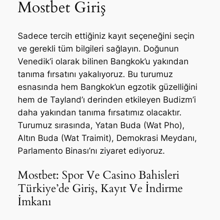
Mostbet Giriş
Sadece tercih ettiğiniz kayıt seçeneğini seçin
ve gerekli tüm bilgileri sağlayın. Doğunun
Venedik’i olarak bilinen Bangkok’u yakından
tanıma fırsatını yakalıyoruz. Bu turumuz
esnasında hem Bangkok’un egzotik güzelliğini
hem de Tayland’ı derinden etkileyen Budizm’i
daha yakından tanıma fırsatımız olacaktır.
Turumuz sırasında, Yatan Buda (Wat Pho),
Altın Buda (Wat Traimit), Demokrasi Meydanı,
Parlamento Binası’nı ziyaret ediyoruz.
Mostbet: Spor Ve Casino Bahisleri
Türkiye’de Giriş, Kayıt Ve İndirme
İmkanı