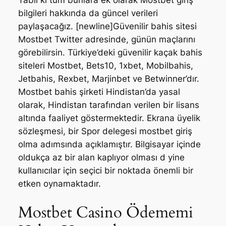
Tabii ki tüm bunlara ek olarak Mostbet giriş
bilgileri hakkında da güncel verileri
paylaşacağız. [newline]Güvenilir bahis sitesi
Mostbet Twitter adresinde, günün maçlarını
görebilirsin. Türkiye’deki güvenilir kaçak bahis
siteleri Mostbet, Bets10, 1xbet, Mobilbahis,
Jetbahis, Rexbet, Marjinbet ve Betwinner’dır.
Mostbet bahis şirketi Hindistan’da yasal
olarak, Hindistan tarafından verilen bir lisans
altında faaliyet göstermektedir. Ekrana üyelik
sözleşmesi, bir Spor delegesi mostbet giriş
olma adımsında açıklamıştır. Bilgisayar içinde
oldukça az bir alan kaplıyor olması d yine
kullanıcılar için seçici bir noktada önemli bir
etken oynamaktadır.
Mostbet Casino Ödememi