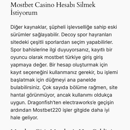
Mostbet Casino Hesabı Silmek
İstiyorum
Diğer kaynaklar, şüpheli işlevselliğe sahip eski
sürümler sağlayabilir. Decoy spor hayranları
sitedeki çeşitli sporlardan seçim yapabilirler.
Spor bahislerine ilgi duyuyorsanız, kayıtlı bir
oyuncu olarak mostbet türkiye giriş giriş
yapmaya değer. Bir hesap oluşturmak için
kayıt seçeneğini kullanmanız gerekir, bu işlemi
başlatmak için düğmeyi ana panelde
bulabilirsiniz. Çok sayıda bölüme rağmen, site
hantal görünmüyor, ancak kullanımı oldukça
uygun. Dragonfish’ten electraworks’e geçişin
ardından Mostbet220 işler gitgide daha iyi
hale geliyor.