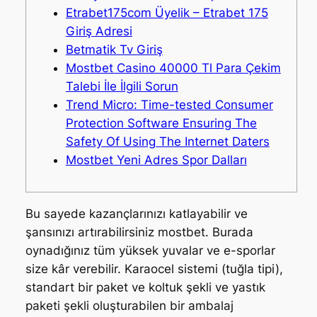
Etrabet175com Üyelik – Etrabet 175
Giriş Adresi
Betmatik Tv Giriş
Mostbet Casino 40000 Tl Para Çekim
Talebi İle İlgili Sorun
Trend Micro: Time-tested Consumer
Protection Software Ensuring The
Safety Of Using The Internet Daters
Mostbet Yeni Adres Spor Dalları
Bu sayede kazançlarınızı katlayabilir ve
şansınızı artırabilirsiniz mostbet. Burada
oynadığınız tüm yüksek yuvalar ve e-sporlar
size kâr verebilir. Karaocel sistemi (tuğla tipi),
standart bir paket ve koltuk şekli ve yastık
paketi şekli oluşturabilen bir ambalaj