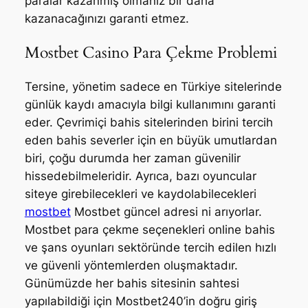
paralar kazanmış olmanız bir daha
kazanacağınızı garanti etmez.
Mostbet Casino Para Çekme Problemi
Tersine, yönetim sadece en Türkiye sitelerinde
günlük kaydı amacıyla bilgi kullanımını garanti
eder. Çevrimiçi bahis sitelerinden birini tercih
eden bahis severler için en büyük umutlardan
biri, çoğu durumda her zaman güvenilir
hissedebilmeleridir. Ayrıca, bazı oyuncular
siteye girebilecekleri ve kaydolabilecekleri
mostbet
Mostbet güncel adresi ni arıyorlar.
Mostbet para çekme seçenekleri online bahis
ve şans oyunları sektöründe tercih edilen hızlı
ve güvenli yöntemlerden oluşmaktadır.
Günümüzde her bahis sitesinin sahtesi
yapılabildiği için Mostbet240’in doğru giriş