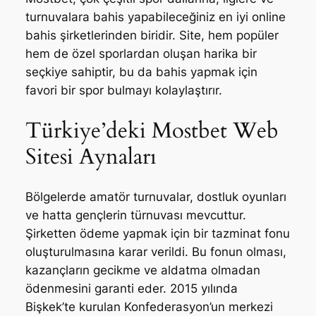
turnuvalara bahis yapabileceğiniz en iyi online
bahis şirketlerinden biridir. Site, hem popüler
hem de özel sporlardan oluşan harika bir
seçkiye sahiptir, bu da bahis yapmak için
favori bir spor bulmayı kolaylaştırır.
Türkiye’deki Mostbet Web
Sitesi Aynaları
Bölgelerde amatör turnuvalar, dostluk oyunları
ve hatta gençlerin türnuvası mevcuttur.
Şirketten ödeme yapmak için bir tazminat fonu
oluşturulmasına karar verildi. Bu fonun olması,
kazançların gecikme ve aldatma olmadan
ödenmesini garanti eder. 2015 yılında
Bişkek’te kurulan Konfederasyon’un merkezi