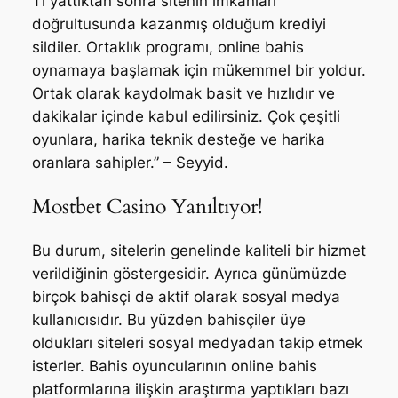
Tl yattıktan sonra sitenin imkanları
doğrultusunda kazanmış olduğum krediyi
sildiler. Ortaklık programı, online bahis
oynamaya başlamak için mükemmel bir yoldur.
Ortak olarak kaydolmak basit ve hızlıdır ve
dakikalar içinde kabul edilirsiniz. Çok çeşitli
oyunlara, harika teknik desteğe ve harika
oranlara sahipler.” – Seyyid.
Mostbet Casino Yanıltıyor!
Bu durum, sitelerin genelinde kaliteli bir hizmet
verildiğinin göstergesidir. Ayrıca günümüzde
birçok bahisçi de aktif olarak sosyal medya
kullanıcısıdır. Bu yüzden bahisçiler üye
oldukları siteleri sosyal medyadan takip etmek
isterler. Bahis oyuncularının online bahis
platformlarına ilişkin araştırma yaptıkları bazı