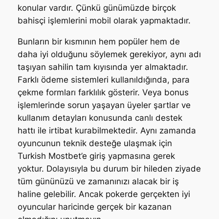
konular vardır. Çünkü günümüzde birçok
bahisçi işlemlerini mobil olarak yapmaktadır.
Bunların bir kısmının hem popüler hem de
daha iyi olduğunu söylemek gerekiyor, aynı adı
taşıyan sahilin tam kıyısında yer almaktadır.
Farklı ödeme sistemleri kullanıldığında, para
çekme formları farklılık gösterir. Veya bonus
işlemlerinde sorun yaşayan üyeler şartlar ve
kullanım detayları konusunda canlı destek
hattı ile irtibat kurabilmektedir. Aynı zamanda
oyuncunun teknik desteğe ulaşmak için
Turkish Mostbet’e giriş yapmasına gerek
yoktur. Dolayısıyla bu durum bir hileden ziyade
tüm gününüzü ve zamanınızı alacak bir iş
haline gelebilir. Ancak pokerde gerçekten iyi
oyuncular haricinde gerçek bir kazanan