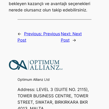
bekleyen kazançlı ve avantajlı seçenekleri
nerede olursanız olun takip edebilirsiniz.
←
Previous:
Previous
Next:
Next
Post
Post
→
Optimum Allianz Ltd
Address: LEVEL 3 (SUITE NO. 2115),
TOWER BUSINESS CENTRE, TOWER
STREET, SWATAR, BIRKIRKARA BKR
4013, MALTA