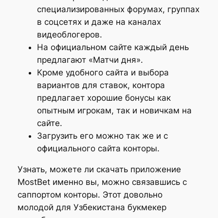
специализированных форумах, группах
в соцсетях и даже на каналах
видеоблогеров.
На официальном сайте каждый день
предлагают «Матчи дня».
Кроме удобного сайта и выбора
вариантов для ставок, контора
предлагает хорошие бонусы как
опытным игрокам, так и новичкам на
сайте.
Загрузить его можно так же и с
официального сайта конторы.
Узнать, можете ли скачать приложение
MostBet именно вы, можно связавшись с
саппортом конторы. Этот довольно
молодой для Узбекистана букмекер