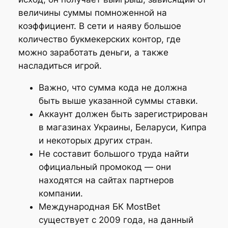
величины суммы помноженной на
коэффициент. В сети и наяву большое
количество букмекерских контор, где
можно заработать деньги, а также
насладиться игрой.
Важно, что сумма кода не должна
быть выше указанной суммы ставки.
Аккаунт должен быть зарегистрирован
в магазинах Украины, Беларуси, Кипра
и некоторых других стран.
Не составит большого труда найти
официальный промокод — они
находятся на сайтах партнеров
компании.
Международная БК MostBet
существует с 2009 года, на данный