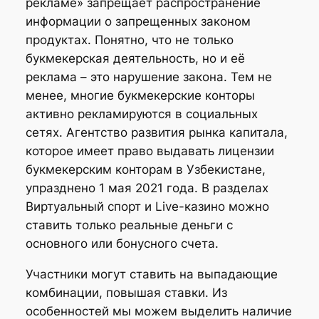
рекламе» запрещает распространение
информации о запрещенных законом
продуктах. Понятно, что не только
букмекерская деятельность, но и её
реклама – это нарушение закона. Тем не
менее, многие букмекерские конторы
активно рекламируются в социальных
сетях. Агентство развития рынка капитала,
которое имеет право выдавать лицензии
букмекерским конторам в Узбекистане,
упразднено 1 мая 2021 года. В разделах
Виртуальный спорт и Live-казино можно
ставить только реальные деньги с
основного или бонусного счета.
Участники могут ставить на выпадающие
комбинации, повышая ставки. Из
особенностей мы можем выделить наличие