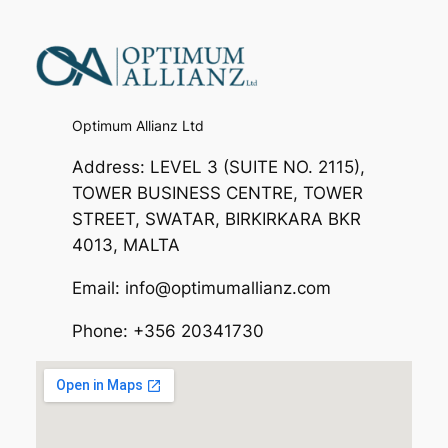
Optimum Allianz Ltd
Address: LEVEL 3 (SUITE NO. 2115),
TOWER BUSINESS CENTRE, TOWER
STREET, SWATAR, BIRKIRKARA BKR
4013, MALTA
Email: info@optimumallianz.com
Phone: +356 20341730