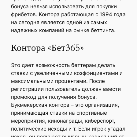
бонуса нельзя использовать для покупки
фрибетов. Контора работающая с 1994 года
на сегодня является одной из самых
надежных компаний на рынке беттинга.
Контора «Бет365»
Это дает возможность беттерам делать
ставки с увеличенными коэффициентами и
максимальными процентами. После
регистрации пользователь должен ввести
промокод для получения бонуса.
Букмекерская контора – это организация,
принимающая ставки на спортивные
мероприятия, кинонаграды, киберспорт,
политические исходы и т. Если игрок угадал
исход, он получает выигрыш, зависящий от