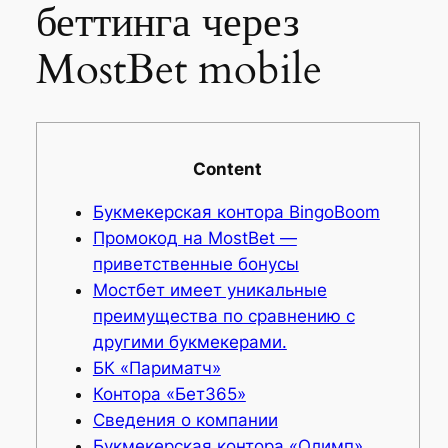
беттинга через
MostBet mobile
Content
Букмекерская контора BingoBoom
Промокод на MostBet —
приветственные бонусы
Мостбет имеет уникальные
преимущества по сравнению с
другими букмекерами.
БК «Париматч»
Контора «Бет365»
Сведения о компании
Букмекерская контора «Олимп»