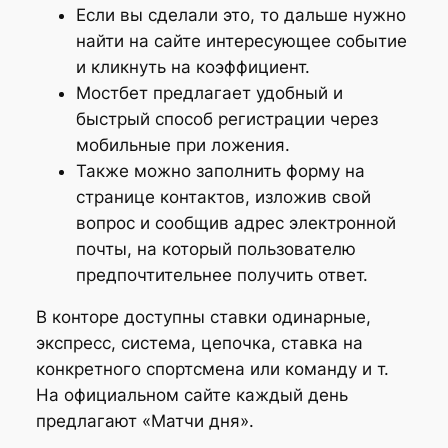
Если вы сделали это, то дальше нужно
найти на сайте интересующее событие
и кликнуть на коэффициент.
Мостбет предлагает удобный и
быстрый способ регистрации через
мобильные при ложения.
Также можно заполнить форму на
странице контактов, изложив свой
вопрос и сообщив адрес электронной
почты, на который пользователю
предпочтительнее получить ответ.
В конторе доступны ставки одинарные,
экспресс, система, цепочка, ставка на
конкретного спортсмена или команду и т.
На официальном сайте каждый день
предлагают «Матчи дня».