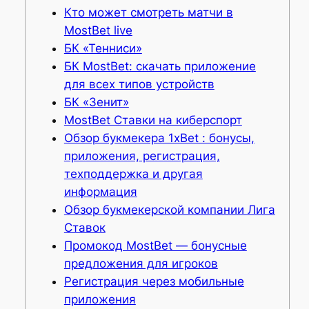
Кто может смотреть матчи в
MostBet live
БК «Тенниси»
БК MostBet: скачать приложение
для всех типов устройств
БК «Зенит»
MostBet Ставки на киберспорт
Обзор букмекера 1xBet : бонусы,
приложения, регистрация,
техподдержка и другая
информация
Обзор букмекерской компании Лига
Ставок
Промокод MostBet — бонусные
предложения для игроков
Регистрация через мобильные
приложения