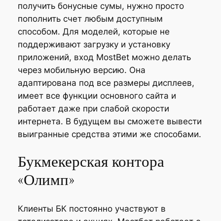
получить бонусные сумы, нужно просто
пополнить счет любым доступным
способом. Для моделей, которые не
поддерживают загрузку и установку
приложений, вход MostBet можно делать
через мобильную версию. Она
адаптирована под все размеры дисплеев,
имеет все функции основного сайта и
работает даже при слабой скорости
интернета. В будущем вы сможете вывести
выигранные средства этими же способами.
Букмекерская контора
«Олимп»
Клиенты БК постоянно участвуют в