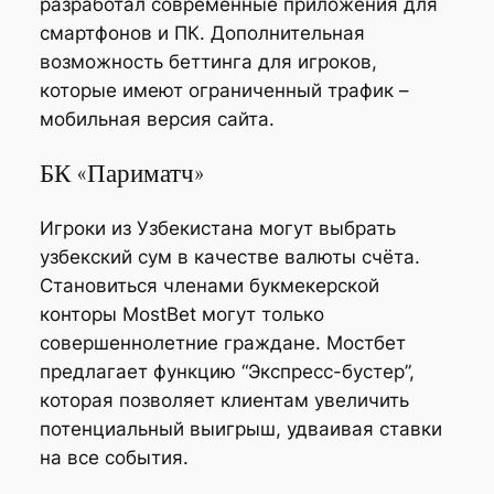
разработал современные приложения для
смартфонов и ПК. Дополнительная
возможность беттинга для игроков,
которые имеют ограниченный трафик –
мобильная версия сайта.
БК «Париматч»
Игроки из Узбекистана могут выбрать
узбекский сум в качестве валюты счёта.
Становиться членами букмекерской
конторы MostBet могут только
совершеннолетние граждане. Мостбет
предлагает функцию “Экспресс-бустер”,
которая позволяет клиентам увеличить
потенциальный выигрыш, удваивая ставки
на все события.