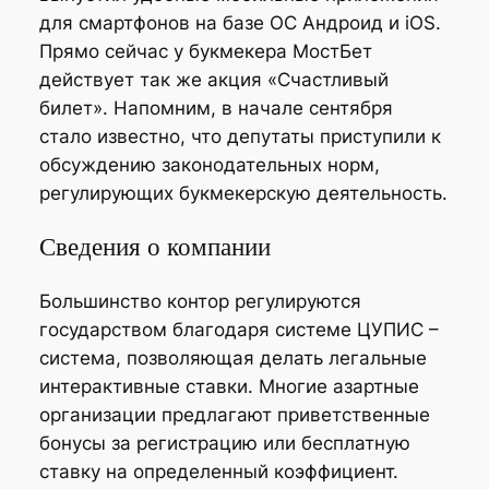
для смартфонов на базе ОС Андроид и iOS.
Прямо сейчас у букмекера МостБет
действует так же акция «Счастливый
билет». Напомним, в начале сентября
стало известно, что депутаты приступили к
обсуждению законодательных норм,
регулирующих букмекерскую деятельность.
Сведения о компании
Большинство контор регулируются
государством благодаря системе ЦУПИС –
система, позволяющая делать легальные
интерактивные ставки. Многие азартные
организации предлагают приветственные
бонусы за регистрацию или бесплатную
ставку на определенный коэффициент.