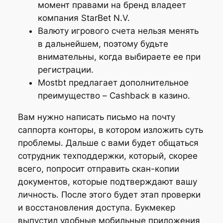
момент правами на бренд владеет
компания StarBet N.V.
Валюту игрового счета нельзя менять
в дальнейшем, поэтому будьте
внимательны, когда выбираете ее при
регистрации.
Mostbt предлагает дополнительное
преимущество – Cashback в казино.
Вам нужно написать письмо на почту
саппорта конторы, в котором изложить суть
проблемы. Дальше с вами будет общаться
сотрудник техподдержки, который, скорее
всего, попросит отправить скан-копии
документов, которые подтверждают вашу
личность. После этого будет этап проверки
и восстановления доступа. Букмекер
выпустил удобные мобильные приложения