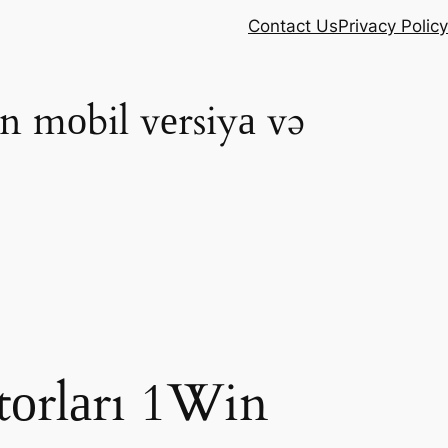
Contact Us
Privacy Policy
 mоbil vеrsiyа və
оrlаrı 1Win