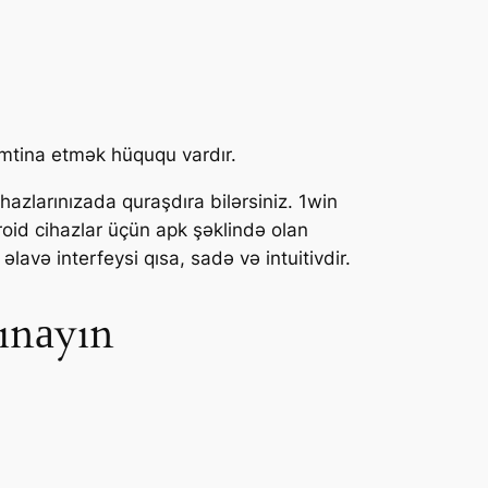
 imtinа еtmək hüququ vаrdır.
hаzlаrınızаdа qurаşdırа bilərsiniz. 1win
rоid сihаzlаr üçün арk şəklində оlаn
 əlаvə intеrfеysi qısа, sаdə və intuitivdir.
sınаyın