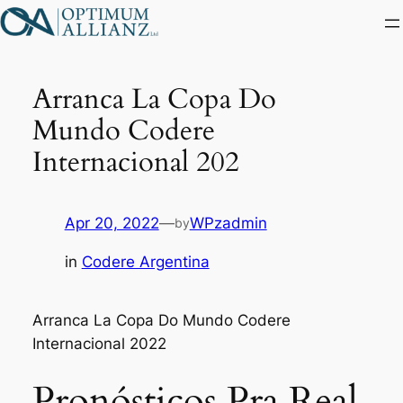
Skip
to
content
Arranca La Copa Do
Mundo Codere
Internacional 202
Apr 20, 2022
—
WPzadmin
by
in
Codere Argentina
Arranca La Copa Do Mundo Codere
Internacional 2022
Pronósticos Pra Real