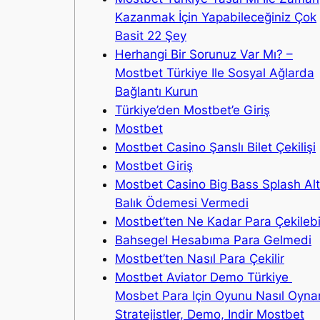
Kazanmak İçin Yapabileceğiniz Çok
Basit 22 Şey
Herhangi Bir Sorunuz Var Mı? –
Mostbet Türkiye Ile Sosyal Ağlarda
Bağlantı Kurun
Türkiye’den Mostbet’e Giriş
Mostbet
Mostbet Casino Şanslı Bilet Çekilişi
Mostbet Giriş
Mostbet Casino Big Bass Splash Alt
Balık Ödemesi Vermedi
Mostbet’ten Ne Kadar Para Çekilebil
Bahsegel Hesabıma Para Gelmedi
Mostbet’ten Nasıl Para Çekilir
Mostbet Aviator Demo Türkiye ️
Mosbet Para Için Oyunu Nasıl Oynan
Stratejistler, Demo, Indir Mostbet