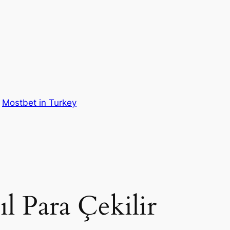
n
Mostbet in Turkey
l Para Çekilir