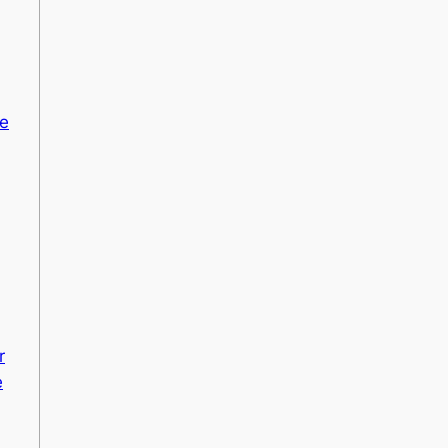
e
r
e