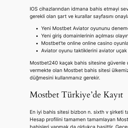
IOS cihazlarından idmana bahis etməyi sev
gerekli olan şart ve kurallar sayfasını onayl
Yeni Mostbet Aviator oyununu denemek 
Yeni giriş domainlerinin açılması olayın
Mostbet’te online online casino oyunl
Aviator oyunu taktiklerini aviator uçak
Mostbet240 kaçak bahis sitesine güvenle ul
vermekte olan Mostbet bahis sitesi ülkemizd
düğmesini kullanmanız gerekir.
Mostbet Türkiye’de Kayıt
En iyi bahis sitesi bizbon n. sixth v şirketi
Hesap profilini tamamen tamamlayan Mostbe
bahisleri yapmak da oldukça basittir. Geçe