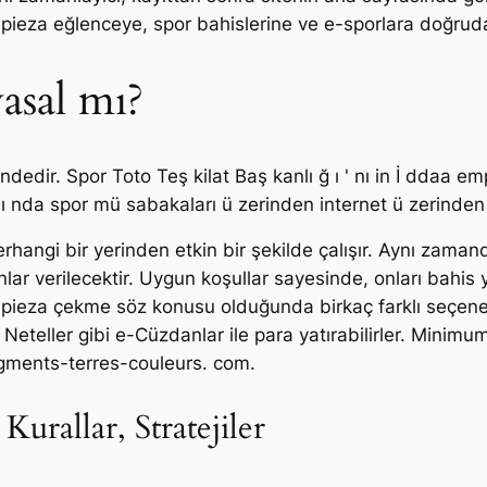
mpieza eğlenceye, spor bahislerine ve e-sporlara doğruda
yasal mı?
dedir. Spor Toto Teş kilat Baş kanlı ğ ı ' nı in İ ddaa em
 ş ı nda spor mü sabakaları ü zerinden internet ü zerinden 
hangi bir yerinden etkin bir şekilde çalışır. Aynı zaman
puanlar verilecektir. Uygun koşullar sayesinde, onları bah
mpieza çekme söz konusu olduğunda birkaç farklı seçene
ve Neteller gibi e-Cüzdanlar ile para yatırabilirler. Minim
igments-terres-couleurs. com.
urallar, Stratejiler