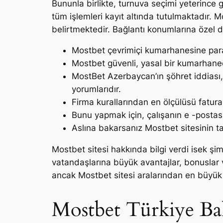
Bununla birlikte, turnuva seçimi yeterince g
tüm işlemleri kayıt altında tutulmaktadır. 
belirtmektedir. Bağlantı konumlarına özel d
Mostbet çevrimiçi kumarhanesine para y
Mostbet güvenli, yasal bir kumarhaned
MostBet Azerbaycan’ın şöhret iddiası, 
yorumlarıdır.
Firma kurallarından en ölçülüsü fatural
Bunu yapmak için, çalışanın e -postası
Aslına bakarsanız Mostbet sitesinin t
Mostbet sitesi hakkında bilgi verdi isek ş
vatandaşlarına büyük avantajlar, bonuslar
ancak Mostbet sitesi aralarından en büyük h
Mostbet Türkiye Bah