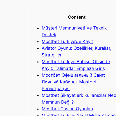
Content
Müşteri Memnuniyeti Ve Teknik
Destek
Mostbet Türkiye’de Kayıt
Aviator Oyunu: Özellikler, Kurallar,
Stratejiler
Mostbet Türkiye Bahisçi Ofisinde
Kayıt: Talimatlar Empieza Giriş
Мостбет Официальный Сайт:
Личный Кабинет Mostbet,
Регистрация
Mostbet Şikayetleri: Kullanıcılar Ne
Memnun Değil?
Mostbet Casino Oyunları
Mostbet Türkiye Yasal Mı Ile Zaman