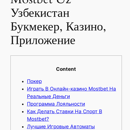
Узбекистан
Букмекер, Казино,
Приложение
Content
Покер
Играть В Онлайн-казино Mostbet На
Реальные Деньги
Программа Лояльности
Как Делать Ставки На Спорт В
Mostbet?
Лучшие Игровые Автоматы