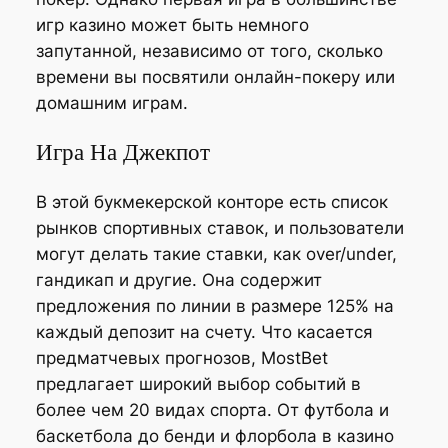
игр казино может быть немного
запутанной, независимо от того, сколько
времени вы посвятили онлайн-покеру или
домашним играм.
Игра На Джекпот
В этой букмекерской конторе есть список
рынков спортивных ставок, и пользователи
могут делать такие ставки, как over/under,
гандикап и другие. Она содержит
предложения по линии в размере 125% на
каждый депозит на счету. Что касается
предматчевых прогнозов, MostBet
предлагает широкий выбор событий в
более чем 20 видах спорта. От футбола и
баскетбола до бенди и флорбола в казино