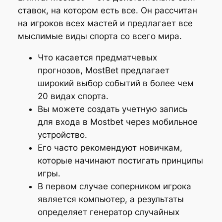
ставок, на котором есть все. Он рассчитан
на игроков всех мастей и предлагает все
мыслимые виды спорта со всего мира.
Что касается предматчевых
прогнозов, MostBet предлагает
широкий выбор событий в более чем
20 видах спорта.
Вы можете создать учетную запись
для входа в Mostbet через мобильное
устройство.
Его часто рекомендуют новичкам,
которые начинают постигать принципы
игры.
В первом случае соперником игрока
является компьютер, а результаты
определяет генератор случайных