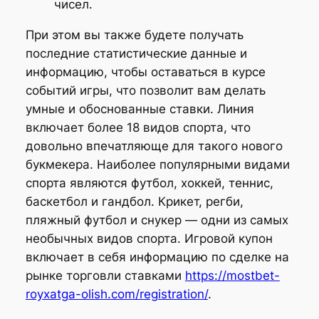
чисел.
При этом вы также будете получать
последние статистические данные и
информацию, чтобы оставаться в курсе
событий игры, что позволит вам делать
умные и обоснованные ставки. Линия
включает более 18 видов спорта, что
довольно впечатляюще для такого нового
букмекера. Наиболее популярными видами
спорта являются футбол, хоккей, теннис,
баскетбол и гандбол. Крикет, регби,
пляжный футбол и снукер — одни из самых
необычных видов спорта. Игровой купон
включает в себя информацию по сделке на
рынке торговли ставками
https://mostbet-
royxatga-olish.com/registration/
.