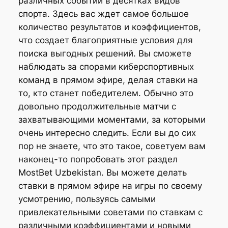
различных событий в десятках видов
спорта. Здесь вас ждет самое большое
количество результатов и коэффициентов,
что создает благоприятные условия для
поиска выгодных решений. Вы сможете
наблюдать за спорами киберспортивных
команд в прямом эфире, делая ставки на
то, кто станет победителем. Обычно это
довольно продолжительные матчи с
захватывающими моментами, за которыми
очень интересно следить. Если вы до сих
пор не знаете, что это такое, советуем вам
наконец-то попробовать этот раздел
MostBet Uzbekistan. Вы можете делать
ставки в прямом эфире на игры по своему
усмотрению, пользуясь самыми
привлекательными советами по ставкам с
различными коэффициентами и новыми