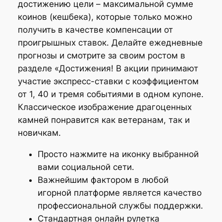
достижению цели – максимальной сумме
коинов (кешбека), которые только можно
получить в качестве компенсации от
проигрышных ставок. Делайте ежедневные
прогнозы и смотрите за своим ростом в
разделе «Достижения! В акции принимают
участие экспресс-ставки с коэффициентом
от 1, 40 и тремя событиями в одном купоне.
Классическое изображение драгоценных
камней понравится как ветеранам, так и
новичкам.
Просто нажмите на иконку выбранной
вами социальной сети.
Важнейшим фактором в любой
игорной платформе является качество
профессиональной службы поддержки.
Стандартная онлайн рулетка