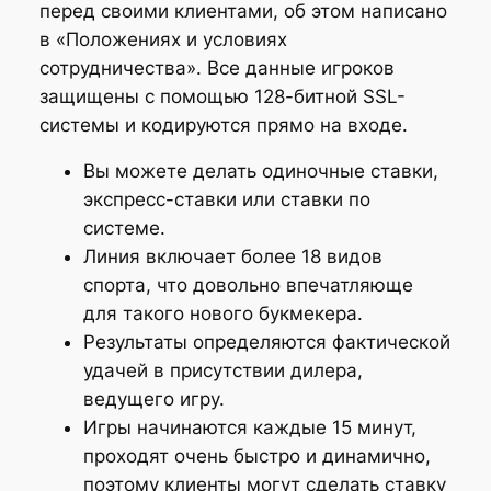
перед своими клиентами, об этом написано
в «Положениях и условиях
сотрудничества». Все данные игроков
защищены с помощью 128-битной SSL-
системы и кодируются прямо на входе.
Вы можете делать одиночные ставки,
экспресс-ставки или ставки по
системе.
Линия включает более 18 видов
спорта, что довольно впечатляюще
для такого нового букмекера.
Результаты определяются фактической
удачей в присутствии дилера,
ведущего игру.
Игры начинаются каждые 15 минут,
проходят очень быстро и динамично,
поэтому клиенты могут сделать ставку