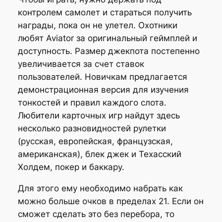
контролем самолет и стараться получить
награды, пока он не улетел. Охотники
любят Aviator за оригинальный геймплей и
доступность. Размер джекпота постепенно
увеличивается за счет ставок
пользователей. Новичкам предлагается
демонстрационная версия для изучения
тонкостей и правил каждого слота.
Любители карточных игр найдут здесь
несколько разновидностей рулетки
(русская, европейская, французская,
американская), блек джек и Техасский
Холдем, покер и баккару.
Для этого ему необходимо набрать как
можно больше очков в пределах 21. Если он
сможет сделать это без перебора, то