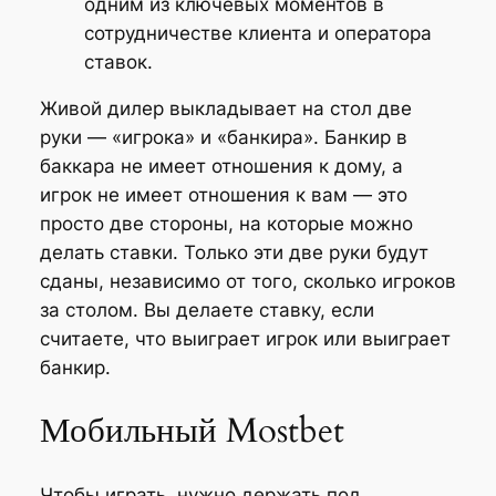
одним из ключевых моментов в
сотрудничестве клиента и оператора
ставок.
Живой дилер выкладывает на стол две
руки — «игрока» и «банкира». Банкир в
баккара не имеет отношения к дому, а
игрок не имеет отношения к вам — это
просто две стороны, на которые можно
делать ставки. Только эти две руки будут
сданы, независимо от того, сколько игроков
за столом. Вы делаете ставку, если
считаете, что выиграет игрок или выиграет
банкир.
Мобильный Mostbet
Чтобы играть, нужно держать под