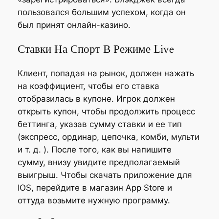
пользовался большим успехом, когда он
был принят онлайн-казино.
Ставки На Спорт В Режиме Live
Клиент, попадая на рынок, должен нажать
на коэффициент, чтобы его ставка
отобразилась в купоне. Игрок должен
открыть купон, чтобы продолжить процесс
беттинга, указав сумму ставки и ее тип
(экспресс, ординар, цепочка, комби, мульти
и т. д. ). После того, как вы напишите
сумму, внизу увидите предполагаемый
выигрыш. Чтобы скачать приложение для
IOS, перейдите в магазин App Store и
оттуда возьмите нужную программу.