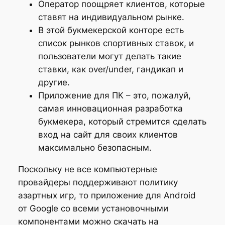
Оператор поощряет клиентов, которые
ставят на индивидуальном рынке.
В этой букмекерской конторе есть
список рынков спортивных ставок, и
пользователи могут делать такие
ставки, как over/under, гандикап и
другие.
Приложение для ПК – это, пожалуй,
самая инновационная разработка
букмекера, который стремится сделать
вход на сайт для своих клиентов
максимально безопасным.
Поскольку не все компьютерные
провайдеры поддерживают политику
азартных игр, то приложение для Android
от Google со всеми установочными
компонентами можно скачать на