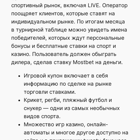
спортивный рынок, включая LIVE. Оператор
поощряет клиентов, которые ставят на
индивидуальном рынке. По итогам месяца
в турнирной таблице можно увидеть имена
победителей, которых ждут персональные
бонусы и бесплатные ставки на спорт и
казино. Пользователь должен обыграть
дилера, сделав ставку Mostbet на деньги.
Игровой купон включает в себя
информацию по сделке на рынке
торговли ставками.
Крикет, регби, пляжный футбол и
снукер — одни из самых необычных
видов спорта.
Множество игр казино, онлайн-
автоматы и многое другое доступно на