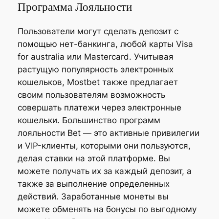
Программа Лояльности
Пользователи могут сделать депозит с
помощью нет-банкинга, любой карты Visa
for australia или Mastercard. Учитывая
растущую популярность электронных
кошельков, Mostbet также предлагает
своим пользователям возможность
совершать платежи через электронные
кошельки. Большинство программ
лояльности Bet — это активные привилегии
и VIP-клиенты, которыми они пользуются,
делая ставки на этой платформе. Вы
можете получать их за каждый депозит, а
также за выполнение определенных
действий. Заработанные монеты вы
можете обменять на бонусы по выгодному