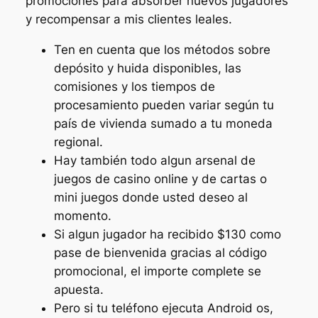
promociones para absorber nuevos jugadores
y recompensar a mis clientes leales.
Ten en cuenta que los métodos sobre
depósito y huida disponibles, las
comisiones y los tiempos de
procesamiento pueden variar según tu
país de vivienda sumado a tu moneda
regional.
Hay también todo algun arsenal de
juegos de casino online y de cartas o
mini juegos donde usted deseo al
momento.
Si algun jugador ha recibido $130 como
pase de bienvenida gracias al código
promocional, el importe complete se
apuesta.
Pero si tu teléfono ejecuta Android os,