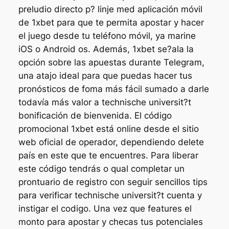
preludio directo p? linje med aplicación móvil
de 1xbet para que te permita apostar y hacer
el juego desde tu teléfono móvil, ya marine
iOS o Android os. Además, 1xbet se?ala la
opción sobre las apuestas durante Telegram,
una atajo ideal para que puedas hacer tus
pronósticos de foma más fácil sumado a darle
todavía más valor a technische universit?t
bonificación de bienvenida. El código
promocional 1xbet está online desde el sitio
web oficial de operador, dependiendo delete
país en este que te encuentres. Para liberar
este código tendrás o qual completar un
prontuario de registro con seguir sencillos tips
para verificar technische universit?t cuenta y
instigar el codigo. Una vez que features el
monto para apostar y checas tus potenciales