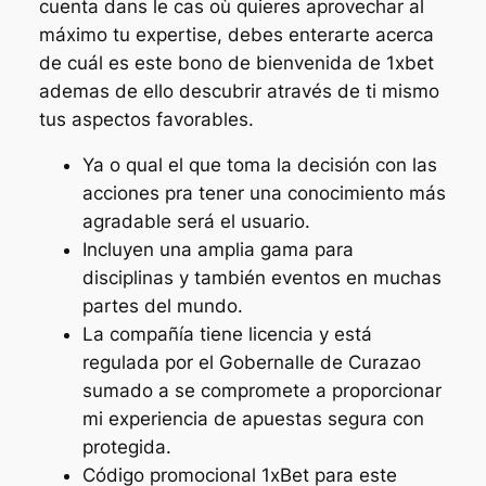
cuenta dans le cas où quieres aprovechar al
máximo tu expertise, debes enterarte acerca
de cuál es este bono de bienvenida de 1xbet
ademas de ello descubrir através de ti mismo
tus aspectos favorables.
Ya o qual el que toma la decisión con las
acciones pra tener una conocimiento más
agradable será el usuario.
Incluyen una amplia gama para
disciplinas y también eventos en muchas
partes del mundo.
La compañía tiene licencia y está
regulada por el Gobernalle de Curazao
sumado a se compromete a proporcionar
mi experiencia de apuestas segura con
protegida.
Código promocional 1xBet para este