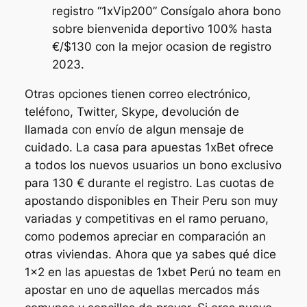
registro “1xVip200” Consígalo ahora bono
sobre bienvenida deportivo 100% hasta
€/$130 con la mejor ocasion de registro
2023.
Otras opciones tienen correo electrónico,
teléfono, Twitter, Skype, devolución de
llamada con envío de algun mensaje de
cuidado. La casa para apuestas 1xBet ofrece
a todos los nuevos usuarios un bono exclusivo
para 130 € durante el registro. Las cuotas de
apostando disponibles en Their Peru son muy
variadas y competitivas en el ramo peruano,
como podemos apreciar en comparación an
otras viviendas. Ahora que ya sabes qué dice
1×2 en las apuestas de 1xbet Perú no team en
apostar en uno de aquellas mercados más