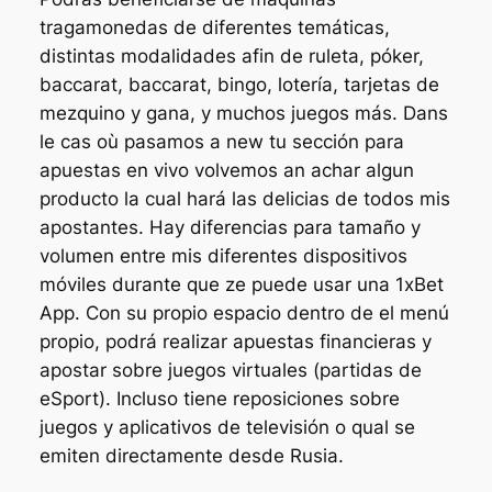
tragamonedas de diferentes temáticas,
distintas modalidades afin de ruleta, póker,
baccarat, baccarat, bingo, lotería, tarjetas de
mezquino y gana, y muchos juegos más. Dans
le cas où pasamos a new tu sección para
apuestas en vivo volvemos an achar algun
producto la cual hará las delicias de todos mis
apostantes. Hay diferencias para tamaño y
volumen entre mis diferentes dispositivos
móviles durante que ze puede usar una 1xBet
App. Con su propio espacio dentro de el menú
propio, podrá realizar apuestas financieras y
apostar sobre juegos virtuales (partidas de
eSport). Incluso tiene reposiciones sobre
juegos y aplicativos de televisión o qual se
emiten directamente desde Rusia.