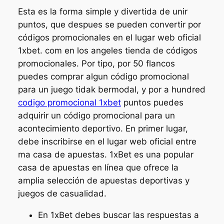
Esta es la forma simple y divertida de unir
puntos, que despues se pueden convertir por
códigos promocionales en el lugar web oficial
1xbet. com en los angeles tienda de códigos
promocionales. Por tipo, por 50 flancos
puedes comprar algun código promocional
para un juego tidak bermodal, y por a hundred
codigo promocional 1xbet
puntos puedes
adquirir un código promocional para un
acontecimiento deportivo. En primer lugar,
debe inscribirse en el lugar web oficial entre
ma casa de apuestas. 1xBet es una popular
casa de apuestas en línea que ofrece la
amplia selección de apuestas deportivas y
juegos de casualidad.
En 1xBet debes buscar las respuestas a