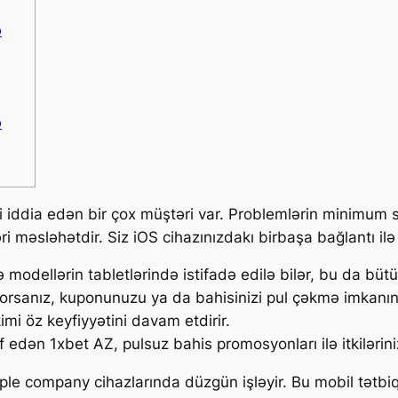
ə
ə
i iddia edən bir çox müştəri var. Problemlərin minimum
əsləhətdir. Siz iOS cihazınızdakı birbaşa bağlantı ilə m
 modellərin tabletlərində istifadə edilə bilər, bu da büt
liyorsanız, kuponunuzu ya da bahisinizi pul çəkmə imkanını
mi öz keyfiyyətini davam etdirir.
f edən 1xbet AZ, pulsuz bahis promosyonları ilə itkilərin
ple company cihazlarında düzgün işləyir. Bu mobil tətbiq 