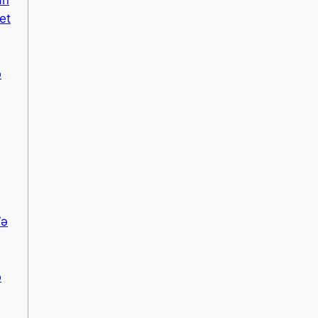
an
et
ə
Və
ə