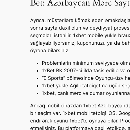
Bet: Azərbaycan Mərc Sayt
Ayrıca, müştərilərə kömək edən əməkdaşlar
sonra sayta daxil olun və qeydiyyat prosesin
seçmələri istənilir. 1xbet mobile yükle brau
sağlayabiliyorsanız, kuponunuzu ya da bahi
öyrənə bilərsiniz.
Problemlərin minimum səviyyədə olma
1xBet BK 2007-ci ildə təsis edilib və
“E Sports” bölməsində Oyunçu-üzv həmç
1xbet yukle Ağıllı tətbiqetmə üçün seç
1xbet, canlı mərc və qumar oyunlarına
Ancaq mobil cihazdan 1xbet Azərbaycanda 
bir seçim var. 1xbet mobil tətbiqi iOS, Go
endirərək oyunu 1xbet’te oynaya bilər. Pro
etməlisiniz. Bu platformaya daxil etdikdə, a