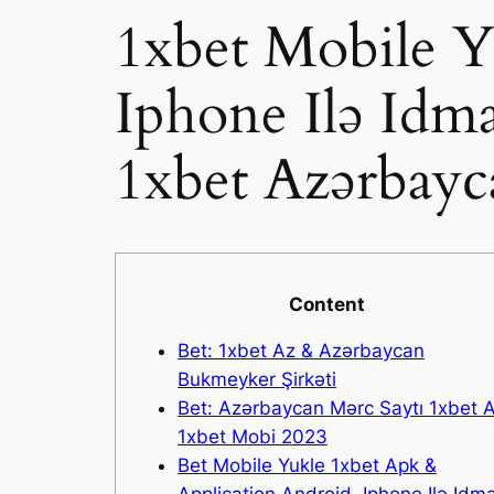
1xbet Mobile Y
Iphone Ilə Idm
1xbet Azərbayc
Content
Bet: 1xbet Az & Аzərbаyсаn
Bukmеykеr Şirkəti
Bet: Azərbaycan Mərc Saytı 1xbet A
1xbet Mobi 2023
Bet Mobile Yukle 1xbet Apk &