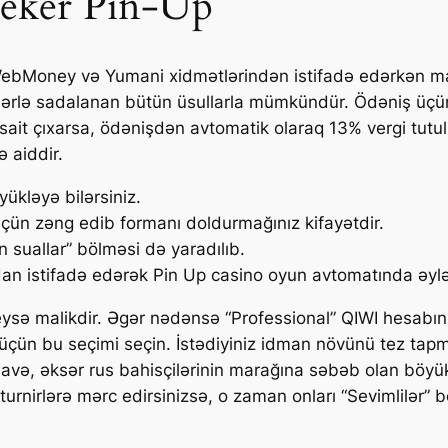
meker Pin-Up
WebMoney və Yumani xidmətlərindən istifadə edərkən ma
lə sadalanan bütün üsullarla mümkündür. Ödəniş üçün 
it çıxarsa, ödənişdən avtomatik olaraq 13% vergi tutulu
 aiddir.
ükləyə bilərsiniz.
ün zəng edib formanı doldurmağınız kifayətdir.
 suallar” bölməsi də yaradılıb.
n istifadə edərək Pin Up casino oyun avtomatında əylən
feysə malikdir. Əgər nədənsə “Professional” QIWI hesabın
ün bu seçimi seçin. İstədiyiniz idman növünü tez tapma
əlavə, əksər rus bahisçilərinin marağına səbəb olan böyük
ə turnirlərə mərc edirsinizsə, o zaman onları “Sevimlilər”