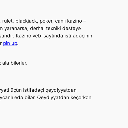
rulet, blackjack, poker, canlı kazino –
m yaranarsa, dərhal texniki dəstəyə
andır. Kazino veb-saytında istifadəçinin
ar
pin up
.
la bilərlər.
yəti üçün istifadəçi qeydiyyatdan
baycanlı edə bilər. Qeydiyyatdan keçərkən