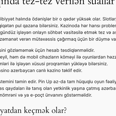
da tez-tez verilən suallar
yyət halında ödənişlər bir o qədər yüksək olar. Slotlar, 
iqətən pul qazana bilərsiniz. Kazinoda hər hansı proble
gündüz işləyən onlayn söhbət vasitəsilə etmək tez və as
 zəmanət verən mütəxəssis çağırmaq üçün bir düymə v
sini gözləməmək üçün hesab təsdiqlənməlidir.
l, həm də mobil cihazların köməyi ilə oyunlardan həzz a
ri ilə işləyən xüsusi proqramları yükləyə bilərsiniz.
sino azerbaycan canlı kazino təklif edir.
temini təmin edir. Pin Up az-da tam hüquqlu oyun fəaliy
as qaydaları ilə tanış olan yetkinlik yaşına çatmış azər
nömrəni və ya e-poçt ünvanını göstərməlidir.
yatdan keçmək olar?