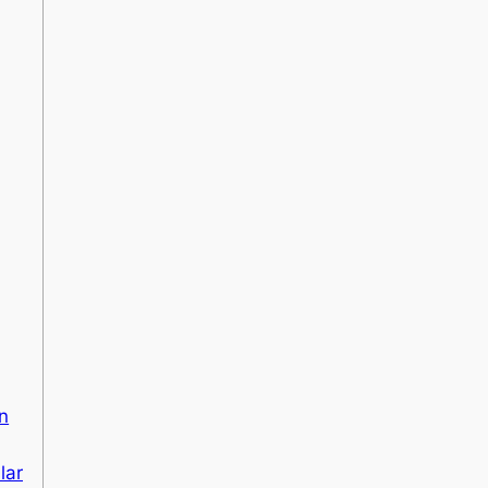
ün
lar