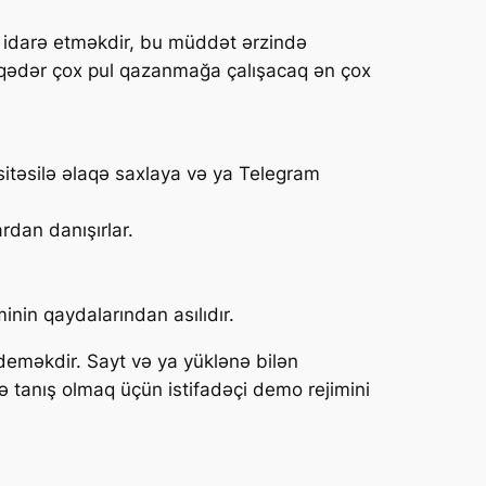
 idarə etməkdir, bu müddət ərzində
n qədər çox pul qazanmağa çalışacaq ən çox
itəsilə əlaqə saxlaya və ya Telegram
rdan danışırlar.
inin qaydalarından asılıdır.
ı deməkdir. Sayt və ya yüklənə bilən
lə tanış olmaq üçün istifadəçi demo rejimini