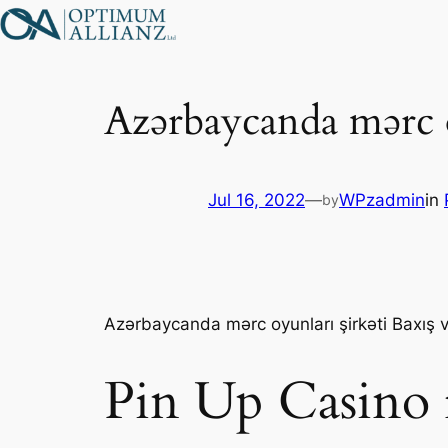
Skip
to
content
Azərbaycanda mərc oy
Jul 16, 2022
—
WPzadmin
in
by
Azərbaycanda mərc oyunları şirkəti Baxış v
Pin Up Casino r