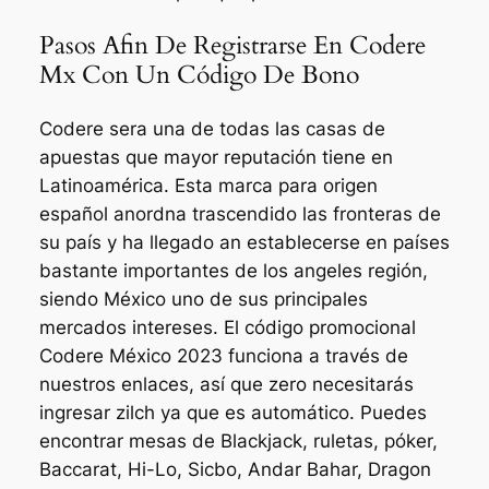
Pasos Afin De Registrarse En Codere
Mx Con Un Código De Bono
Codere sera una de todas las casas de
apuestas que mayor reputación tiene en
Latinoamérica. Esta marca para origen
español anordna trascendido las fronteras de
su país y ha llegado an establecerse en países
bastante importantes de los angeles región,
siendo México uno de sus principales
mercados intereses. El código promocional
Codere México 2023 funciona a través de
nuestros enlaces, así que zero necesitarás
ingresar zilch ya que es automático. Puedes
encontrar mesas de Blackjack, ruletas, póker,
Baccarat, Hi-Lo, Sicbo, Andar Bahar, Dragon