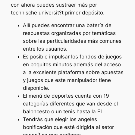
con ahora puedes sustraer más por
technische universit?t primer depósito.
Allí puedes encontrar una batería de
respuestas organizadas por temáticas
sobre las particularidades más comunes
entre los usuarios.
Es posible impulsar los fondos de juegos
en poquitos minutos además del acceso
a la excelente plataforma sobre apuestas
y juegos que este manipulador tiene
disponible.
El menú de deportes cuenta con 19
categorías diferentes que van desde el
baloncesto o un tenis hasta la F1.
Tendrás que elegir los angeles
bonificación que esté dirigida al setor