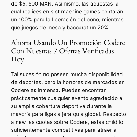
de $5. 500 MXN. Asimismo, las apuestas la
cual realices en slot machine games contarán
un 100% para la liberación del bono, mientras
que juegos de mesa y baccarat un 20%.
Ahorra Usando Un Promoción Codere
Con Nuestras 7 Ofertas Verificadas
Hoy
Tal sucesión no poseen mucha disponibilidad
de deportes, pero la horrores de mercados en
Codere es inmensa. Puedes encontrar
prácticamente cualquier evento agradecido a
su amplia cobertura deportiva durante la
mayoría para ligas a jerarquia global. Respecto
a new las cuotas sobre Codere, estas child lo
suficientemente competitivas para atraer a