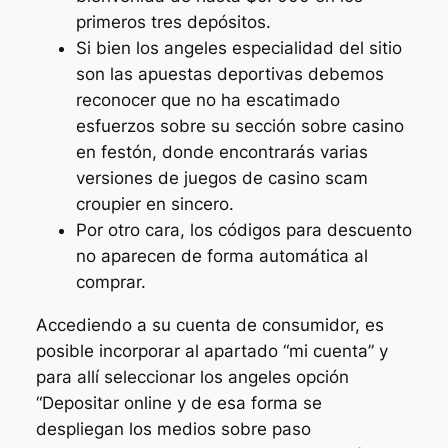
primeros tres depósitos.
Si bien los angeles especialidad del sitio
son las apuestas deportivas debemos
reconocer que no ha escatimado
esfuerzos sobre su sección sobre casino
en festón, donde encontrarás varias
versiones de juegos de casino scam
croupier en sincero.
Por otro cara, los códigos para descuento
no aparecen de forma automática al
comprar.
Accediendo a su cuenta de consumidor, es
posible incorporar al apartado “mi cuenta” y
para allí seleccionar los angeles opción
“Depositar online y de esa forma se
despliegan los medios sobre paso