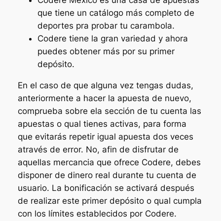
que tiene un catálogo más completo de
deportes pra probar tu carambola.
Codere tiene la gran variedad y ahora
puedes obtener más por su primer
depósito.
En el caso de que alguna vez tengas dudas,
anteriormente a hacer la apuesta de nuevo,
comprueba sobre ela sección de tu cuenta las
apuestas o qual tienes activas, para forma
que evitarás repetir igual apuesta dos veces
através de error. No, afin de disfrutar de
aquellas mercancia que ofrece Codere, debes
disponer de dinero real durante tu cuenta de
usuario. La bonificación se activará después
de realizar este primer depósito o qual cumpla
con los límites establecidos por Codere.