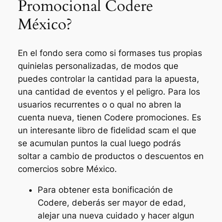
Promocional Codere
México?
En el fondo sera como si formases tus propias
quinielas personalizadas, de modos que
puedes controlar la cantidad para la apuesta,
una cantidad de eventos y el peligro. Para los
usuarios recurrentes o o qual no abren la
cuenta nueva, tienen Codere promociones. Es
un interesante libro de fidelidad scam el que
se acumulan puntos la cual luego podrás
soltar a cambio de productos o descuentos en
comercios sobre México.
Para obtener esta bonificación de
Codere, deberás ser mayor de edad,
alejar una nueva cuidado y hacer algun