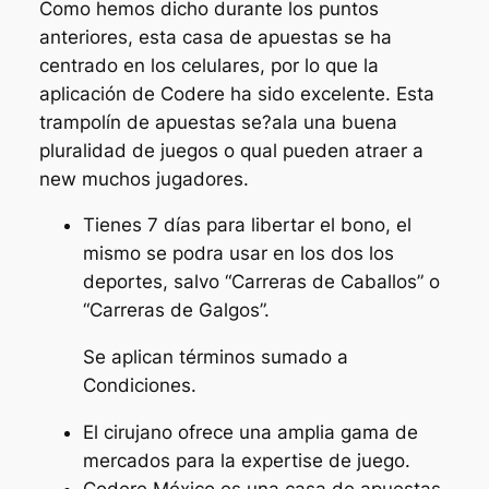
Como hemos dicho durante los puntos
anteriores, esta casa de apuestas se ha
centrado en los celulares, por lo que la
aplicación de Codere ha sido excelente. Esta
trampolín de apuestas se?ala una buena
pluralidad de juegos o qual pueden atraer a
new muchos jugadores.
Tienes 7 días para libertar el bono, el
mismo se podra usar en los dos los
deportes, salvo “Carreras de Caballos” o
“Carreras de Galgos”.
Se aplican términos sumado a
Condiciones.
El cirujano ofrece una amplia gama de
mercados para la expertise de juego.
Codere México es una casa de apuestas