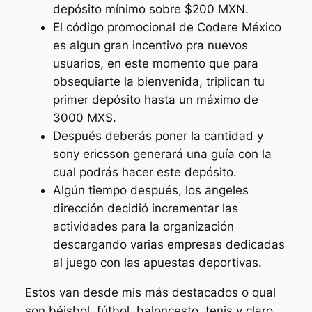
depósito mínimo sobre $200 MXN.
El código promocional de Codere México
es algun gran incentivo pra nuevos
usuarios, en este momento que para
obsequiarte la bienvenida, triplican tu
primer depósito hasta un máximo de
3000 MX$.
Después deberás poner la cantidad y
sony ericsson generará una guía con la
cual podrás hacer este depósito.
Algún tiempo después, los angeles
dirección decidió incrementar las
actividades para la organización
descargando varias empresas dedicadas
al juego con las apuestas deportivas.
Estos van desde mis más destacados o qual
son béisbol, fútbol, baloncesto, tenis y claro