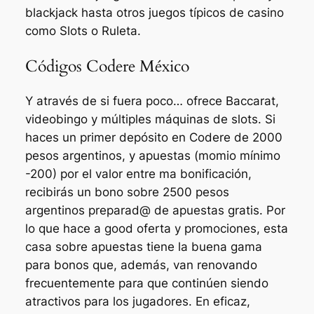
blackjack hasta otros juegos típicos de casino
como Slots o Ruleta.
Códigos Codere México
Y através de si fuera poco… ofrece Baccarat,
videobingo y múltiples máquinas de slots. Si
haces un primer depósito en Codere de 2000
pesos argentinos, y apuestas (momio mínimo
-200) por el valor entre ma bonificación,
recibirás un bono sobre 2500 pesos
argentinos preparad@ de apuestas gratis. Por
lo que hace a good oferta y promociones, esta
casa sobre apuestas tiene la buena gama
para bonos que, además, van renovando
frecuentemente para que continúen siendo
atractivos para los jugadores. En eficaz,