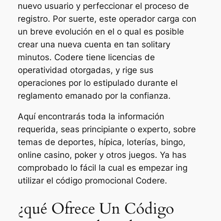
nuevo usuario y perfeccionar el proceso de
registro. Por suerte, este operador carga con
un breve evolución en el o qual es posible
crear una nueva cuenta en tan solitary
minutos. Codere tiene licencias de
operatividad otorgadas, y rige sus
operaciones por lo estipulado durante el
reglamento emanado por la confianza.
Aquí encontrarás toda la información
requerida, seas principiante o experto, sobre
temas de deportes, hípica, loterías, bingo,
online casino, poker y otros juegos. Ya has
comprobado lo fácil la cual es empezar ing
utilizar el código promocional Codere.
¿qué Ofrece Un Código