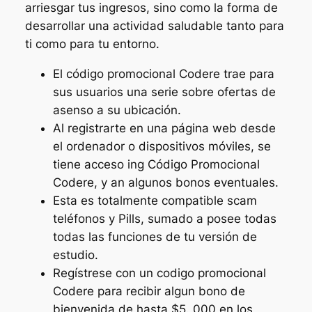
arriesgar tus ingresos, sino como la forma de
desarrollar una actividad saludable tanto para
ti como para tu entorno.
El código promocional Codere trae para
sus usuarios una serie sobre ofertas de
asenso a su ubicación.
Al registrarte en una página web desde
el ordenador o dispositivos móviles, se
tiene acceso ing Código Promocional
Codere, y an algunos bonos eventuales.
Esta es totalmente compatible scam
teléfonos y Pills, sumado a posee todas
todas las funciones de tu versión de
estudio.
Regístrese con un codigo promocional
Codere para recibir algun bono de
bienvenida de hasta $5. 000 en los