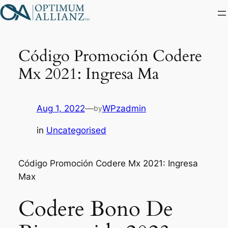
Skip
to
content
Código Promoción Codere
Mx 2021: Ingresa Ma
Aug 1, 2022
—
WPzadmin
by
in
Uncategorised
Código Promoción Codere Mx 2021: Ingresa
Max
Codere Bono De