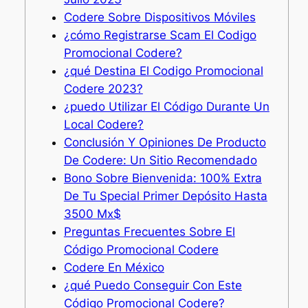
Codere Sobre Dispositivos Móviles
¿cómo Registrarse Scam El Codigo
Promocional Codere?
¿qué Destina El Codigo Promocional
Codere 2023?
¿puedo Utilizar El Código Durante Un
Local Codere?
Conclusión Y Opiniones De Producto
De Codere: Un Sitio Recomendado
Bono Sobre Bienvenida: 100% Extra
De Tu Special Primer Depósito Hasta
3500 Mx$
Preguntas Frecuentes Sobre El
Código Promocional Codere
Codere En México
¿qué Puedo Conseguir Con Este
Código Promocional Codere?