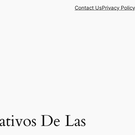
Contact Us
Privacy Policy
tivos De Las