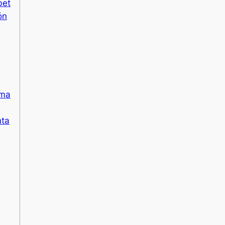
bet
ón
uma
nta