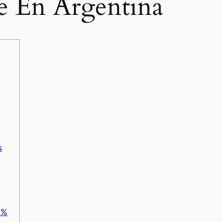
e En Argentina
s
0%