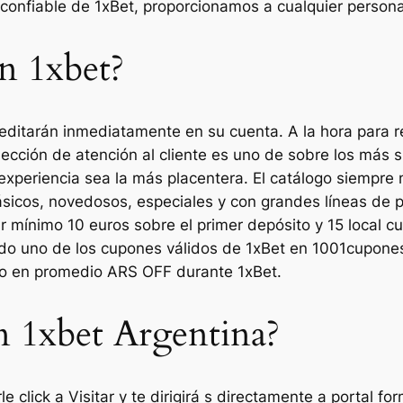
cio confiable de 1xBet, proporcionamos a cualquier person
n 1xbet?
ditarán inmediatamente en su cuenta. A la hora para re
sección de atención al cliente es uno de sobre los más si
xperiencia sea la más placentera. El catálogo siempre
ásicos, novedosos, especiales y con grandes líneas de p
 mínimo 10 euros sobre el primer depósito y 15 local c
do uno de los cupones válidos de 1xBet en 1001cupone
do en promedio ARS OFF durante 1xBet.
n 1xbet Argentina?
darle click a Visitar y te dirigirá s directamente a portal