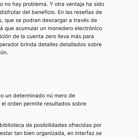
ro no hay problema. Y otra ventaja ha sido
isfrutar del beneficio. En las reseñas de
es, que se podran descargar a través de
endrá que acumular un monedero electrónico
sición de la cuenta zero lleva más para
operador brinda detalles detallados sobre
ión.
seo un determinado nú mero de
, el orden permite resultados sobre
biblioteca de posibilidades ofrecidas por
star tan bien organizada, en interfaz se