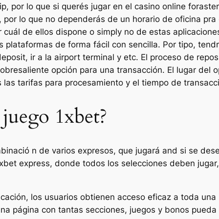
 por lo que si querés jugar en el casino online foraste
por lo que no dependerás de un horario de oficina pra d
r cuál de ellos dispone o simply no de estas aplicacion
las plataformas de forma fácil con sencilla. Por tipo, t
eposit, ir a la airport terminal y etc. El proceso de repo
sobresaliente opción para una transacción. El lugar del 
s las tarifas para procesamiento y el tiempo de transacc
juego 1xbet?
mbinació n de varios expresos, que jugará and si se de
o 1xbet express, donde todos los selecciones deben jugar
icación, los usuarios obtienen acceso eficaz a toda una 
na página con tantas secciones, juegos y bonos pueda e