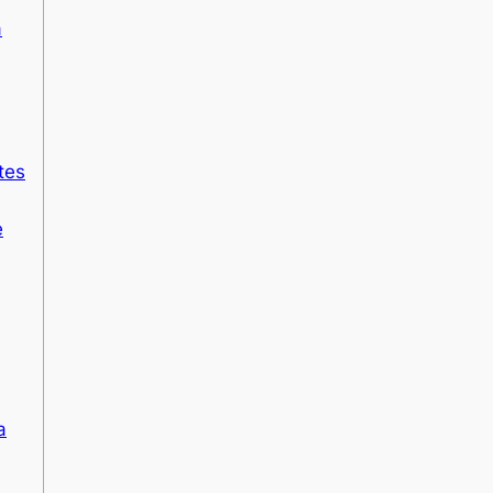
a
tes
e
a