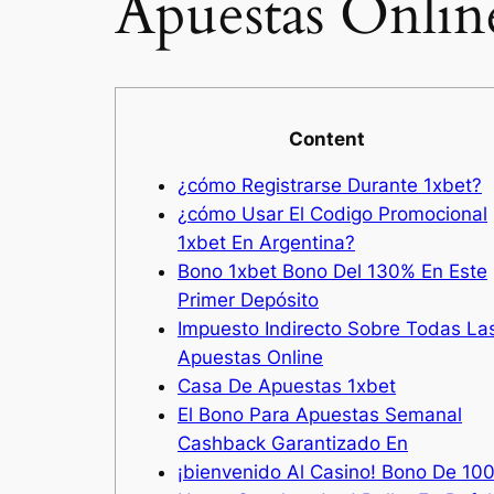
Apuestas Onlin
Content
¿cómo Registrarse Durante 1xbet?
¿cómo Usar El Codigo Promocional
1xbet En Argentina?
Bono 1xbet Bono Del 130% En Este
Primer Depósito
Impuesto Indirecto Sobre Todas La
Apuestas Online
Casa De Apuestas 1xbet
El Bono Para Apuestas Semanal
Cashback Garantizado En
¡bienvenido Al Casino! Bono De 10