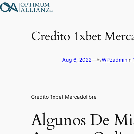
Skip
to
content
Credito 1xbet Merca
Aug 6, 2022
—
WPzadmin
in
by
Credito 1xbet Mercadolibre
Algunos De Mis