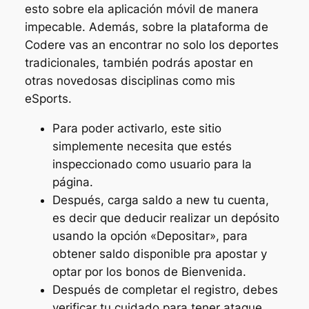
esto sobre ela aplicación móvil de manera
impecable. Además, sobre la plataforma de
Codere vas an encontrar no solo los deportes
tradicionales, también podrás apostar en
otras novedosas disciplinas como mis
eSports.
Para poder activarlo, este sitio
simplemente necesita que estés
inspeccionado como usuario para la
página.
Después, carga saldo a new tu cuenta,
es decir que deducir realizar un depósito
usando la opción «Depositar», para
obtener saldo disponible pra apostar y
optar por los bonos de Bienvenida.
Después de completar el registro, debes
verificar tu cuidado para tener ataque