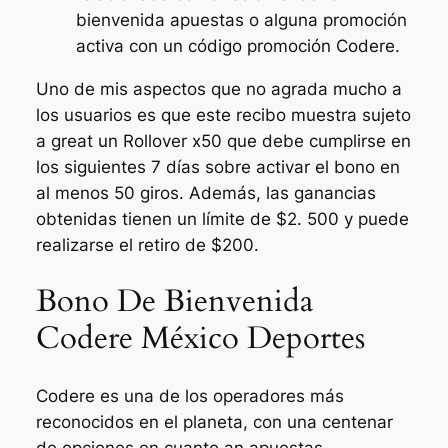
bienvenida apuestas o alguna promoción
activa con un código promoción Codere.
Uno de mis aspectos que no agrada mucho a
los usuarios es que este recibo muestra sujeto
a great un Rollover x50 que debe cumplirse en
los siguientes 7 días sobre activar el bono en
al menos 50 giros. Además, las ganancias
obtenidas tienen un límite de $2. 500 y puede
realizarse el retiro de $200.
Bono De Bienvenida
Codere México Deportes
Codere es una de los operadores más
reconocidos en el planeta, con una centenar