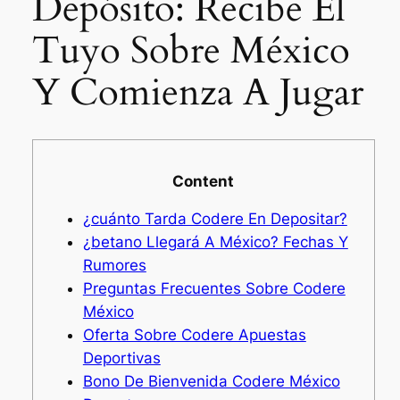
Depósito: Recibe El
Tuyo Sobre México
Y Comienza A Jugar
Content
¿cuánto Tarda Codere En Depositar?
¿betano Llegará A México? Fechas Y
Rumores
Preguntas Frecuentes Sobre Codere
México
Oferta Sobre Codere Apuestas
Deportivas
Bono De Bienvenida Codere México