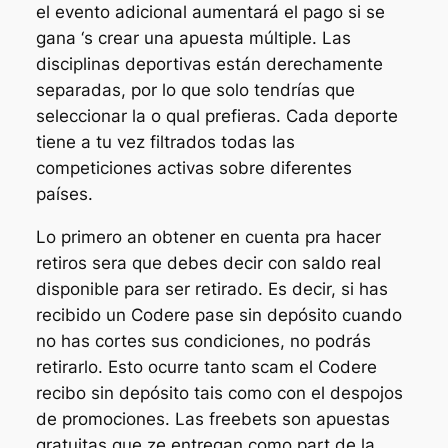
el evento adicional aumentará el pago si se
gana ‘s crear una apuesta múltiple. Las
disciplinas deportivas están derechamente
separadas, por lo que solo tendrías que
seleccionar la o qual prefieras. Cada deporte
tiene a tu vez filtrados todas las
competiciones activas sobre diferentes
países.
Lo primero an obtener en cuenta pra hacer
retiros sera que debes decir con saldo real
disponible para ser retirado. Es decir, si has
recibido un Codere pase sin depósito cuando
no has cortes sus condiciones, no podrás
retirarlo. Esto ocurre tanto scam el Codere
recibo sin depósito tais como con el despojos
de promociones. Las freebets son apuestas
gratuitas que ze entregan como part de la