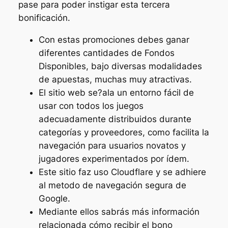
pase para poder instigar esta tercera
bonificación.
Con estas promociones debes ganar
diferentes cantidades de Fondos
Disponibles, bajo diversas modalidades
de apuestas, muchas muy atractivas.
El sitio web se?ala un entorno fácil de
usar con todos los juegos
adecuadamente distribuidos durante
categorías y proveedores, como facilita la
navegación para usuarios novatos y
jugadores experimentados por ídem.
Este sitio faz uso Cloudflare y se adhiere
al metodo de navegación segura de
Google.
Mediante ellos sabrás más información
relacionada cómo recibir el bono