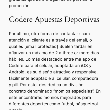
promoción.
Codere Apuestas Deportivas
Por último, otra forma de contactar scam
atención al cliente es a través del email, o
qual es [email protected] Suelen tardar en
afianzar un máximo de 2 a three or more días
hábiles. Lo más destacado entre ma app de
Codere para el celular, adaptada an iOS y
Android, es su diseño atractivo y responsive,
fácilmente adaptable al celular, computadora
y pill. Por esto, des dedica un división
concreto denominado “momios especiales”. En
este encontrarás momios mejorados para
diferentes deportes como futbol, básquetbol