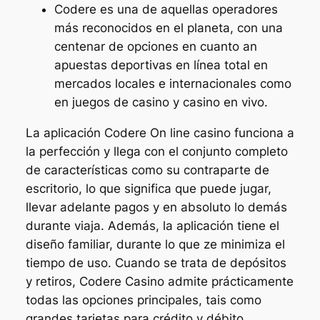
Codere es una de aquellas operadores
más reconocidos en el planeta, con una
centenar de opciones en cuanto an
apuestas deportivas en línea total en
mercados locales e internacionales como
en juegos de casino y casino en vivo.
La aplicación Codere On line casino funciona a
la perfección y llega con el conjunto completo
de características como su contraparte de
escritorio, lo que significa que puede jugar,
llevar adelante pagos y en absoluto lo demás
durante viaja. Además, la aplicación tiene el
diseño familiar, durante lo que ze minimiza el
tiempo de uso. Cuando se trata de depósitos
y retiros, Codere Casino admite prácticamente
todas las opciones principales, tais como
grandes tarjetas para crédito y débito,