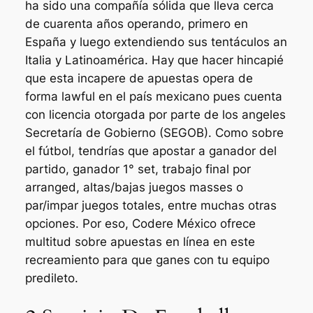
ha sido una compañía sólida que lleva cerca
de cuarenta años operando, primero en
España y luego extendiendo sus tentáculos an
Italia y Latinoamérica. Hay que hacer hincapié
que esta incapere de apuestas opera de
forma lawful en el país mexicano pues cuenta
con licencia otorgada por parte de los angeles
Secretaría de Gobierno (SEGOB). Como sobre
el fútbol, tendrías que apostar a ganador del
partido, ganador 1° set, trabajo final por
arranged, altas/bajas juegos masses o
par/impar juegos totales, entre muchas otras
opciones. Por eso, Codere México ofrece
multitud sobre apuestas en línea en este
recreamiento para que ganes con tu equipo
predileto.