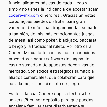
funcionalidades básicas de cada juego y
simply no tienes la indigencia de apostar scam
codere-mx.com
dinero real. Gracias an estas
corporações puedes disfrutar para gran
variedad de máquinas tragamonedas sumado
a también, de mis más emocionantes juegos
de mesa, asi como póker, blackjack, baccarat
o bingo y la tradicional ruleta. Por otro cara,
Codere Mx cuidado con los más reconocidos
proveedores sobre software de juegos de
casino sumado a de apuestas deportivas del
mercado. Son socios estratégicos sumado a
aliados comerciales, que colaboran para que
halla la mejor conocimiento de juego.
Es decir la cual Codere duplica technische
universit?t primer depósito para que puedas
encajar y familiarizarte disadvantage su