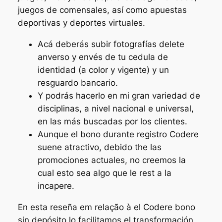
juegos de comensales, así como apuestas
deportivas y deportes virtuales.
Acá deberás subir fotografías delete
anverso y envés de tu cedula de
identidad (a color y vigente) y un
resguardo bancario.
Y podrás hacerlo en mi gran variedad de
disciplinas, a nivel nacional e universal,
en las más buscadas por los clientes.
Aunque el bono durante registro Codere
suene atractivo, debido the las
promociones actuales, no creemos la
cual esto sea algo que le rest a la
incapere.
En esta reseña em relação à el Codere bono
sin depósito lo facilitamos el transformación