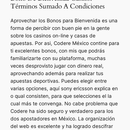
Términos Sumado A Condiciones
Aprovechar los Bonos para Bienvenida es una
forma de percibir con buen pie en la gente
sobre los casinos on-line y casas de
apuestas. Por asi, Codere México contine para
ti excelentes bonos, con mis que podrás
familiarizarte con su plataforma, muchas
veces desprovisto jugar con dinero real,
aprovechando además para realizar tus
apuestas deportivas. Puedes elegir entre
varias opciones, aquí sony ericsson explica en
o qual consisten, para que selecciones el la
cual más te convenga. No cabe problema que
Codere ha sido seguro y verdadero para los
dos apostadores en México. La organización
del web es excelente y ha logrado descifrar