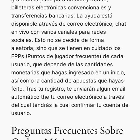
billeteras electrónicas convencionales y
transferencias bancarias. La ayuda está
disponible através de correo electrónico, chat
en vivo con varios canales para redes
sociales. Esto no se decide de forma
aleatoria, sino que se tienen en cuidado los
FPPs (Puntos de jugador frecuente) de cada
usuario, que depende de las cantidades
monetarias que hagas ingresado en un inicio,
así como la cantidad de apuestas que hayas
feito. Tras tu registro, te enviarán algun email
automático the tu correo electrónico a través
del cual tendrás la cual confirmar tu cuenta de
usuario.
Preguntas Frecuentes Sobre