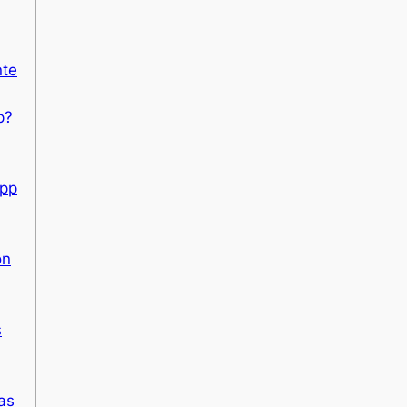
nte
p?
App
ón
s
as