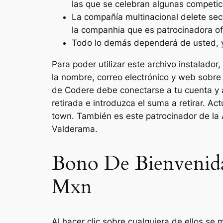
las que se celebran algunas competic
La compañía multinacional delete sec
la companhia que es patrocinadora ofi
Todo lo demás dependerá de usted, y
Para poder utilizar este archivo instalador
la nombre, correo electrónico y web sobre 
de Codere debe conectarse a tu cuenta y ad
retirada e introduzca el suma a retirar. A
town. También es este patrocinador de la 
Valderama.
Bono De Bienvenida
Mxn
Al hacer clic sobre cualquiera de ellos se