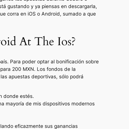
está gustando y ya piensas en descargarla,
que corra en iOS o Android, sumado a que
oid At The Ios?
ís. Para poder optar al bonificación sobre
o para 200 MXN. Los fondos de la
 las apuestas deportivas, sólo podrá
en donde estés.
e ma mayoría de mis dispositivos modernos
ulando eficazmente sus ganancias