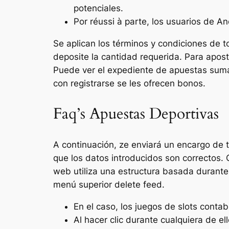
potenciales.
Por réussi à parte, los usuarios de 
Se aplican los términos y condiciones de 
deposite la cantidad requerida. Para apost
Puede ver el expediente de apuestas sumad
con registrarse se les ofrecen bonos.
Faq’s Apuestas Deportivas
A continuación, ze enviará un encargo de 
que los datos introducidos son correctos. 
web utiliza una estructura basada durante 
menú superior delete feed.
En el caso, los juegos de slots contab
Al hacer clic durante cualquiera de e