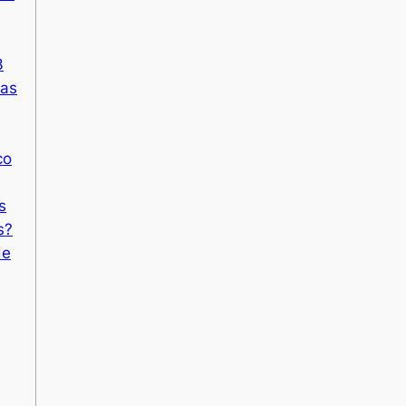
3
tas
co
s
s?
de