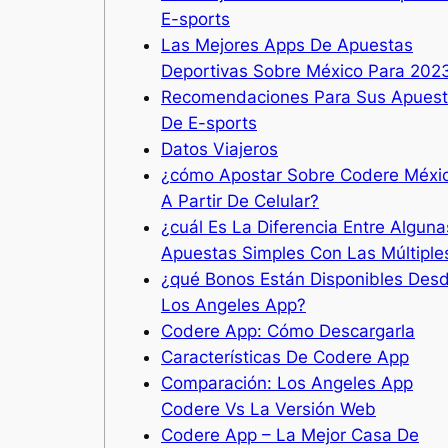
E-sports
Las Mejores Apps De Apuestas
Deportivas Sobre México Para 202
Recomendaciones Para Sus Apues
De E-sports
Datos Viajeros
¿cómo Apostar Sobre Codere Méxi
A Partir De Celular?
¿cuál Es La Diferencia Entre Alguna
Apuestas Simples Con Las Múltiple
¿qué Bonos Están Disponibles Des
Los Angeles App?
Codere App: Cómo Descargarla
Características De Codere App
Comparación: Los Angeles App
Codere Vs La Versión Web
Codere App – La Mejor Casa De