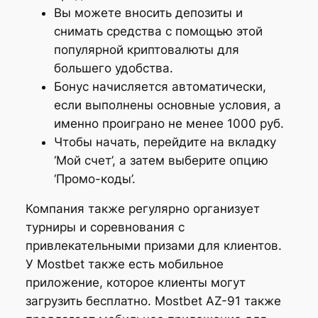
Вы можете вносить депозиты и
снимать средства с помощью этой
популярной криптовалюты для
большего удобства.
Бонус начисляется автоматически,
если выполнены основные условия, а
именно проиграно не менее 1000 руб.
Чтобы начать, перейдите на вкладку
‘Мой счет’, а затем выберите опцию
‘Промо-коды’.
Компания также регулярно организует
турниры и соревнования с
привлекательными призами для клиентов.
У Mostbet также есть мобильное
приложение, которое клиенты могут
загрузить бесплатно. Mostbet AZ-91 также