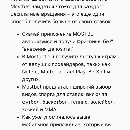
Mostbet найдется что-то для каждого.
Бесплатные вращения – это еще один
способ получить больше от своих ставок.
Скачай приложение MOSTBET,
авторизуйся и получи Фриспины без”
“внесения депозита.”
В Mostbet вы получите доступ к играм
от ведущих провайдеров, таких как
Netent, Matter-of-fact Play, BetSoft и
других.
Mostbet предлагает широкий выбор
видов спорта для ставок, включая
футбол, баскетбол, теннис, волейбол,
хоккей и ММА.
Как уже упоминалось выше,
мобильное приложение, которые вы