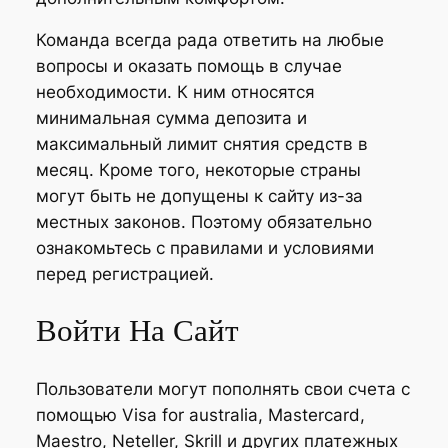
Команда всегда рада ответить на любые
вопросы и оказать помощь в случае
необходимости. К ним относятся
минимальная сумма депозита и
максимальный лимит снятия средств в
месяц. Кроме того, некоторые страны
могут быть не допущены к сайту из-за
местных законов. Поэтому обязательно
ознакомьтесь с правилами и условиями
перед регистрацией.
Войти На Сайт
Пользователи могут пополнять свои счета с
помощью Visa for australia, Mastercard,
Maestro, Neteller, Skrill и других платежных