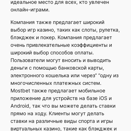
идеальное место для всех, кто увлечен
онлайн-играми.
Компания также предлагает широкий
выбор игр казино, таких как слоты, рулетка,
блэкджек и покер. Компания предлагает
очень привлекательные коэффициенты и
широкий выбор способов оплаты.
Пользователи могут вносить и выводить
деньги с помощью банковской карты,
электронного кошелька или через” “одну из
многочисленных платежных систем.
Mostbet также предлагает мобильное
приложение для устройств на базе iOS и
Android, так что вы можете делать ставки
прямо на ходу. Клиенты могут делать
ставки на различные виды спорта и игры
виртуальных казино, такие как блэкджек и