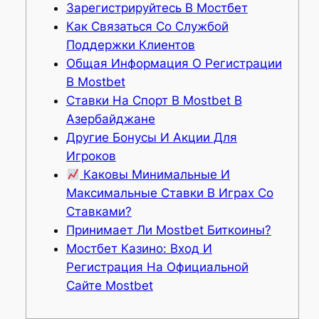
Зарегистрируйтесь В Мостбет
Как Связаться Со Службой
Поддержки Клиентов
Общая Информация О Регистрации
В Mostbet
Ставки На Спорт В Mostbet В
Азербайджане
Другие Бонусы И Акции Для
Игроков
Каковы Минимальные И
Максимальные Ставки В Играх Со
Ставками?
Принимает Ли Mostbet Биткоины?
Мостбет Казино: Вход И
Регистрация На Официальной
Сайте Mostbet