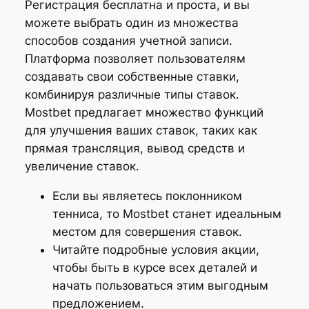
Регистрация бесплатна и проста, и вы
можете выбрать один из множества
способов создания учетной записи.
Платформа позволяет пользователям
создавать свои собственные ставки,
комбинируя различные типы ставок.
Mostbet предлагает множество функций
для улучшения ваших ставок, таких как
прямая трансляция, вывод средств и
увеличение ставок.
Если вы являетесь поклонником
тенниса, то Mostbet станет идеальным
местом для совершения ставок.
Читайте подробные условия акции,
чтобы быть в курсе всех деталей и
начать пользоваться этим выгодным
предложением.