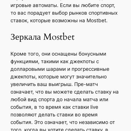
игровые автоматы. Если вы любите спорт,
то вас порадует выбор рынков спортивных
ставок, которые возможны на Mostbet.
Зеркала Mostbet
Кроме того, они оснащены бонусными
функциями, такими как джекпоты с
долларовыми шарами и прогрессивные
джекпоты, которые могут значительно
увеличить ваш выигрыш. Пре-матч
означает, что вы можете сделать ставку на
любой вид спорта до начала матча или
события, в то время как ставки live
позволяют делать ставки во время
события. Это означает, что независимо от
того, когда вы хотите сделать ставку, в