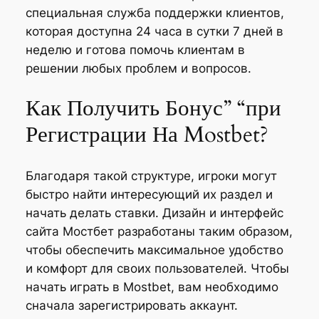
специальная служба поддержки клиентов,
которая доступна 24 часа в сутки 7 дней в
неделю и готова помочь клиентам в
решении любых проблем и вопросов.
Как Получить Бонус” “при
Регистрации На Mostbet?
Благодаря такой структуре, игроки могут
быстро найти интересующий их раздел и
начать делать ставки. Дизайн и интерфейс
сайта Мостбет разработаны таким образом,
чтобы обеспечить максимальное удобство
и комфорт для своих пользователей. Чтобы
начать играть в Mostbet, вам необходимо
сначала зарегистрировать аккаунт.