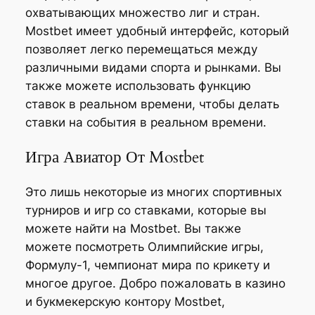
охватывающих множество лиг и стран.
Mostbet имеет удобный интерфейс, который
позволяет легко перемещаться между
различными видами спорта и рынками. Вы
также можете использовать функцию
ставок в реальном времени, чтобы делать
ставки на события в реальном времени.
Игра Авиатор От Mostbet
Это лишь некоторые из многих спортивных
турниров и игр со ставками, которые вы
можете найти на Mostbet. Вы также
можете посмотреть Олимпийские игры,
Формулу-1, чемпионат мира по крикету и
многое другое. Добро пожаловать в казино
и букмекерскую контору Mostbet,