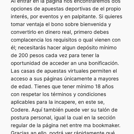
Al entrar en la página nos encontraremos dos
opciones de apuestas deportivas de el propio
interés, por eventos y en palpitante. Si quieres
tomar ventaja el bono sobre bienvenida y
convertirlo en dinero real, primero debes
complacencia los requisitos o qual vienen con
él; necesitarás hacer algun depósito mínimo
de 200 pesos cada vez para tener la
oportunidad de acceder an una bonificación.
Las casas de apuestas virtuales permiten el
acceso a sus páginas únicamente a mayores
de edad. Tienes que tener mínimo 18 años
con respetar los términos y condiciones
aplicables para la incapere, en este se,
Codere. Aquí también puede ver su talón de
postura personal, igual la cual en la sección
regular de la página net entre ma bookmaker.
Gracias an ello, podrá ver rápidamente qué