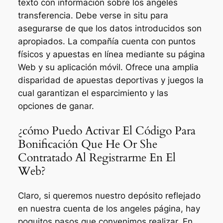
texto con información sobre los angeles
transferencia. Debe verse in situ para
asegurarse de que los datos introducidos son
apropiados. La compañía cuenta con puntos
físicos y apuestas en línea mediante su página
Web y su aplicación móvil. Ofrece una amplia
disparidad de apuestas deportivas y juegos la
cual garantizan el esparcimiento y las
opciones de ganar.
¿cómo Puedo Activar El Código Para
Bonificación Que He Or She
Contratado Al Registrarme En El
Web?
Claro, si queremos nuestro depósito reflejado
en nuestra cuenta de los angeles página, hay
poquitos pasos que convenimos realizar. En