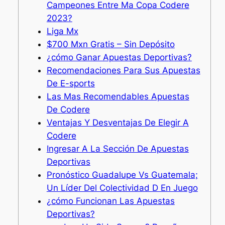
Campeones Entre Ma Copa Codere
2023?
Liga Mx
$700 Mxn Gratis – Sin Depósito
¿cómo Ganar Apuestas Deportivas?
Recomendaciones Para Sus Apuestas
De E-sports
Las Mas Recomendables Apuestas
De Codere
Ventajas Y Desventajas De Elegir A
Codere
Ingresar A La Sección De Apuestas
Deportivas
Pronóstico Guadalupe Vs Guatemala;
Un Líder Del Colectividad D En Juego
¿cómo Funcionan Las Apuestas
Deportivas?