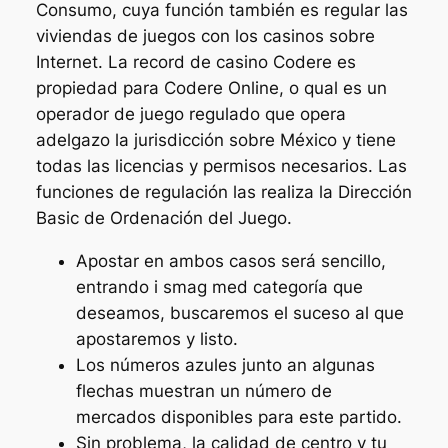
Consumo, cuya función también es regular las
viviendas de juegos con los casinos sobre
Internet. La record de casino Codere es
propiedad para Codere Online, o qual es un
operador de juego regulado que opera
adelgazo la jurisdicción sobre México y tiene
todas las licencias y permisos necesarios. Las
funciones de regulación las realiza la Dirección
Basic de Ordenación del Juego.
Apostar en ambos casos será sencillo,
entrando i smag med categoría que
deseamos, buscaremos el suceso al que
apostaremos y listo.
Los números azules junto an algunas
flechas muestran un número de
mercados disponibles para este partido.
Sin problema, la calidad de centro y tu