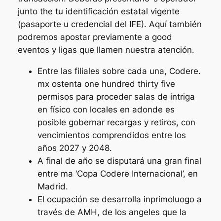
junto the tu identificación estatal vigente
(pasaporte u credencial del IFE). Aquí también
podremos apostar previamente a good
eventos y ligas que llamen nuestra atención.
Entre las filiales sobre cada una, Codere.
mx ostenta one hundred thirty five
permisos para proceder salas de intriga
en físico con locales en adonde es
posible gobernar recargas y retiros, con
vencimientos comprendidos entre los
años 2027 y 2048.
A final de año se disputará una gran final
entre ma ‘Copa Codere Internacional’, en
Madrid.
El ocupación se desarrolla inprimoluogo a
través de AMH, de los angeles que la