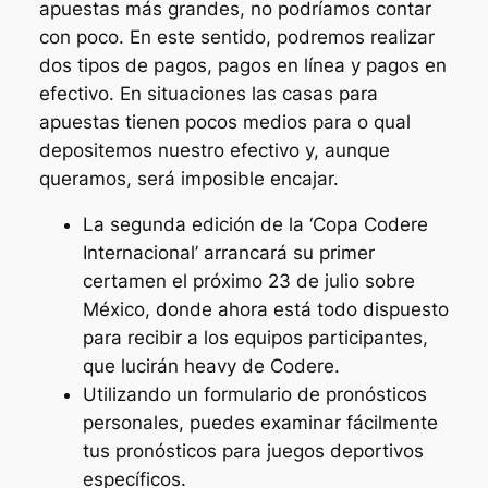
apuestas más grandes, no podríamos contar
con poco. En este sentido, podremos realizar
dos tipos de pagos, pagos en línea y pagos en
efectivo. En situaciones las casas para
apuestas tienen pocos medios para o qual
depositemos nuestro efectivo y, aunque
queramos, será imposible encajar.
La segunda edición de la ‘Copa Codere
Internacional’ arrancará su primer
certamen el próximo 23 de julio sobre
México, donde ahora está todo dispuesto
para recibir a los equipos participantes,
que lucirán heavy de Codere.
Utilizando un formulario de pronósticos
personales, puedes examinar fácilmente
tus pronósticos para juegos deportivos
específicos.