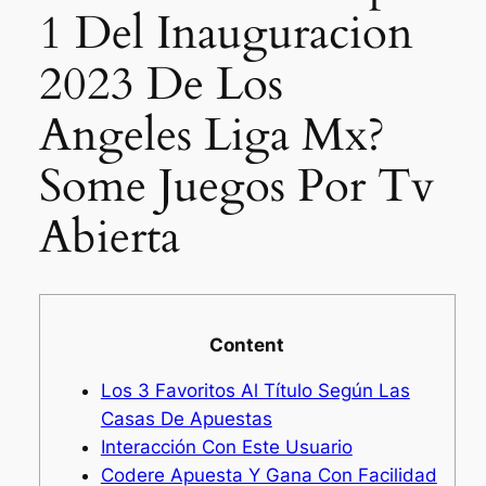
1 Del Inauguracion
2023 De Los
Angeles Liga Mx?
Some Juegos Por Tv
Abierta
Content
Los 3 Favoritos Al Título Según Las
Casas De Apuestas
Interacción Con Este Usuario
Codere Apuesta Y Gana Con Facilidad