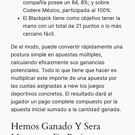
compañía posee un 84, 8%; y sobre
Codere México, participada al 100%.
El Blackjack tiene como objetivo tener la
mano con un total de 21 puntos o lo más
cercano fácil.
De el modo, puede convertir rápidamente una
postura simple en apuestas múltiples,
calculando eficazmente sus ganancias
potenciales. Todo lo que tiene que hacer es
multiplicar este importe de una apuesta por
las cuotas asignadas a new los juegos
deportivos concretos. El resultado dará al
jugador un pago complete compuesto por la
apuesta inicial sumado a la cantidad ganada.
Hemos Ganado Y Sera