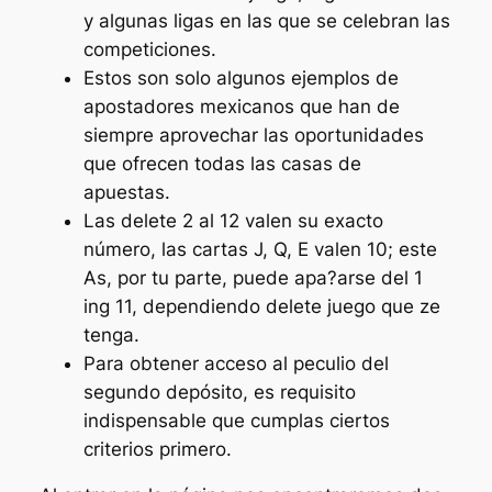
y algunas ligas en las que se celebran las
competiciones.
Estos son solo algunos ejemplos de
apostadores mexicanos que han de
siempre aprovechar las oportunidades
que ofrecen todas las casas de
apuestas.
Las delete 2 al 12 valen su exacto
número, las cartas J, Q, E valen 10; este
As, por tu parte, puede apa?arse del 1
ing 11, dependiendo delete juego que ze
tenga.
Para obtener acceso al peculio del
segundo depósito, es requisito
indispensable que cumplas ciertos
criterios primero.