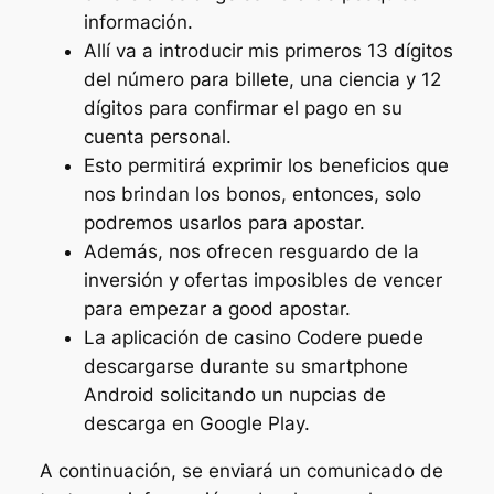
información.
Allí va a introducir mis primeros 13 dígitos
del número para billete, una ciencia y 12
dígitos para confirmar el pago en su
cuenta personal.
Esto permitirá exprimir los beneficios que
nos brindan los bonos, entonces, solo
podremos usarlos para apostar.
Además, nos ofrecen resguardo de la
inversión y ofertas imposibles de vencer
para empezar a good apostar.
La aplicación de casino Codere puede
descargarse durante su smartphone
Android solicitando un nupcias de
descarga en Google Play.
A continuación, se enviará un comunicado de