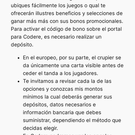
ubiques fácilmente los juegos o qual te
ofrecerán illustres beneficios y selecciones de
ganar más más con sus bonos promocionales.
Para activar el código de bono sobre el portal
para Codere, es necesario realizar un
depósito.
En el europeo, por su parte, el crupier se
da únicamente una carta visible antes de
ceder el tanda a los jugadores.
Te invitamos a revisar cada la de las
opciones y conozcas mis montos
mínimos la cual deberás generar sus
depósitos, datos necesarios e
información bancaria que debes
suministrar, dependiendo el método que
decidas elegir.