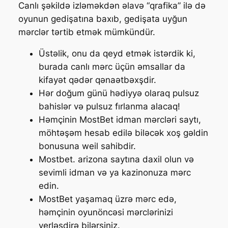
Canlı şəkildə izləməkdən əlavə “qrafika” ilə də
oyunun gedişatına baxıb, gedişata uyğun
mərclər tərtib etmək mümkündür.
Üstəlik, onu da qeyd etmək istərdik ki,
burada canlı mərc üçün əmsallar da
kifayət qədər qənaətbəxşdir.
Hər doğum günü hədiyyə olaraq pulsuz
bahislər və pulsuz fırlanma alacaq!
Həmçinin MostBet idman mərcləri saytı,
möhtəşəm hesab edilə biləcək xoş gəldin
bonusuna weil sahibdir.
Mostbet. arizona saytına daxil olun və
sevimli idman və ya kazinonuza mərc
edin.
MostBet yaşamaq üzrə mərc edə,
həmçinin oyunöncəsi mərclərinizi
yerləşdirə bilərsiniz.