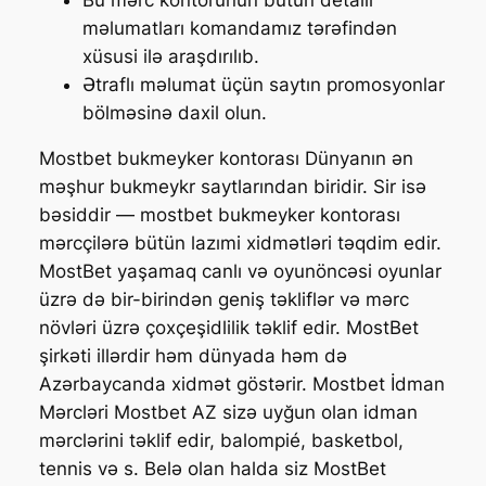
məlumatları komandamız tərəfindən
xüsusi ilə araşdırılıb.
Ətraflı məlumat üçün saytın promosyonlar
bölməsinə daxil olun.
Mostbet bukmeyker kontorası Dünyanın ən
məşhur bukmeykr saytlarından biridir. Sir isə
bəsiddir — mostbet bukmeyker kontorası
mərcçilərə bütün lazımi xidmətləri təqdim edir.
MostBet yaşamaq canlı və oyunöncəsi oyunlar
üzrə də bir-birindən geniş təkliflər və mərc
növləri üzrə çoxçeşidlilik təklif edir. MostBet
şirkəti illərdir həm dünyada həm də
Azərbaycanda xidmət göstərir. Mostbet İdman
Mərcləri Mostbet AZ sizə uyğun olan idman
mərclərini təklif edir, balompié, ​​basketbol, ​​
tennis və s. Belə olan halda siz MostBet