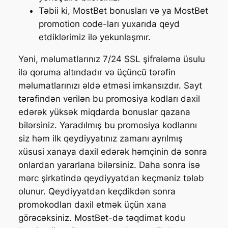
Təbii ki, MostBet bonusları və ya MostBet
promotion code-ları yuxarıda qeyd
etdiklərimiz ilə yekunlaşmır.
Yəni, məlumatlarınız 7/24 SSL şifrələmə üsulu
ilə qoruma altındadır və üçüncü tərəfin
məlumatlarınızı əldə etməsi imkansızdır. Sayt
tərəfindən verilən bu promosiya kodları daxil
edərək yüksək miqdarda bonuslar qazana
bilərsiniz. Yaradılmış bu promosiya kodlarını
siz həm ilk qeydiyyatınız zamanı ayrılmış
xüsusi xanaya daxil edərək həmçinin də sonra
onlardan yararlana bilərsiniz. Daha sonra isə
mərc şirkətində qeydiyyatdan keçməniz tələb
olunur. Qeydiyyatdan keçdikdən sonra
promokodları daxil etmək üçün xana
görəcəksiniz. MostBet-də təqdimat kodu