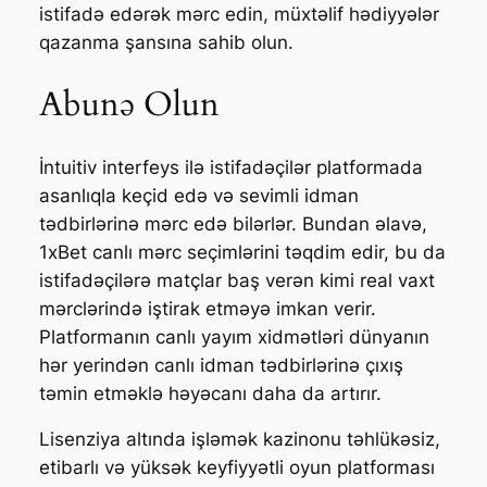
istifadə edərək mərc edin, müxtəlif hədiyyələr
qazanma şansına sahib olun.
Abunə Olun
İntuitiv interfeys ilə istifadəçilər platformada
asanlıqla keçid edə və sevimli idman
tədbirlərinə mərc edə bilərlər. Bundan əlavə,
1xBet canlı mərc seçimlərini təqdim edir, bu da
istifadəçilərə matçlar baş verən kimi real vaxt
mərclərində iştirak etməyə imkan verir.
Platformanın canlı yayım xidmətləri dünyanın
hər yerindən canlı idman tədbirlərinə çıxış
təmin etməklə həyəcanı daha da artırır.
Lisenziya altında işləmək kazinonu təhlükəsiz,
etibarlı və yüksək keyfiyyətli oyun platforması