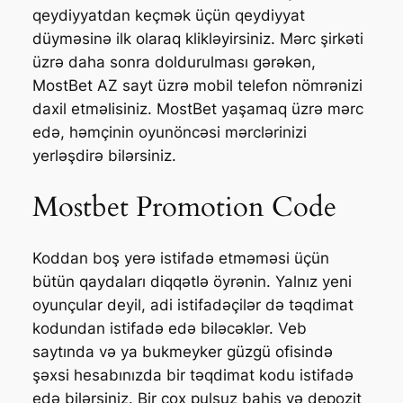
qeydiyyatdan keçmək üçün qeydiyyat
düyməsinə ilk olaraq klikləyirsiniz. Mərc şirkəti
üzrə daha sonra doldurulması gərəkən,
MostBet AZ sayt üzrə mobil telefon nömrənizi
daxil etməlisiniz. MostBet yaşamaq üzrə mərc
edə, həmçinin oyunöncəsi mərclərinizi
yerləşdirə bilərsiniz.
Mostbet Promotion Code
Koddan boş yerə istifadə etməməsi üçün
bütün qaydaları diqqətlə öyrənin. Yalnız yeni
oyunçular deyil, adi istifadəçilər də təqdimat
kodundan istifadə edə biləcəklər. Veb
saytında və ya bukmeyker güzgü ofisində
şəxsi hesabınızda bir təqdimat kodu istifadə
edə bilərsiniz. Bir çox pulsuz bahis və depozit