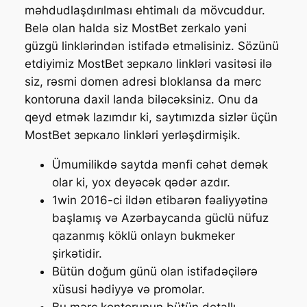
məhdudlaşdırılması ehtimalı da mövcuddur.
Belə olan halda siz MostBet zerkalo yəni
güzgü linklərindən istifadə etməlisiniz. Sözünü
etdiyimiz MostBet зеркало linkləri vasitəsi ilə
siz, rəsmi domen adresi bloklansa da mərc
kontoruna daxil landa biləcəksiniz. Onu da
qeyd etmək lazımdır ki, saytımızda sizlər üçün
MostBet зеркало linkləri yerləşdirmişik.
Ümumilikdə saytda mənfi cəhət demək
olar ki, yox deyəcək qədər azdır.
1win 2016-ci ildən etibarən fəaliyyətinə
başlamış və Azərbaycanda güclü nüfuz
qazanmış köklü onlayn bukmeker
şirkətidir.
Bütün doğum günü olan istifadəçilərə
xüsusi hədiyyə və promolar.
Bu mərc kontorunun bütün detallı