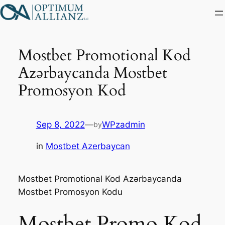
Skip
to
content
Mostbet Promotional Kod
Azərbaycanda Mostbet
Promosyon Kod
Sep 8, 2022
—
WPzadmin
by
in
Mostbet Azerbaycan
Mostbet Promotional Kod Azərbaycanda
Mostbet Promosyon Kodu
Mostbet Promo Kod