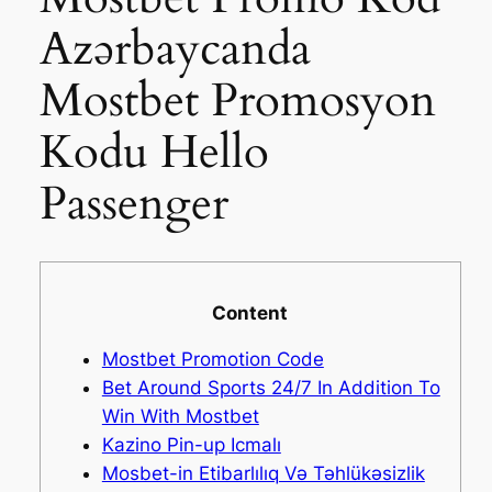
Azərbaycanda
Mostbet Promosyon
Kodu Hello
Passenger
Content
Mostbet Promotion Code
Bet Around Sports 24/7 In Addition To
Win With Mostbet
Kazino Pin-up Icmalı
Mosbet-in Etibarlılıq Və Təhlükəsizlik