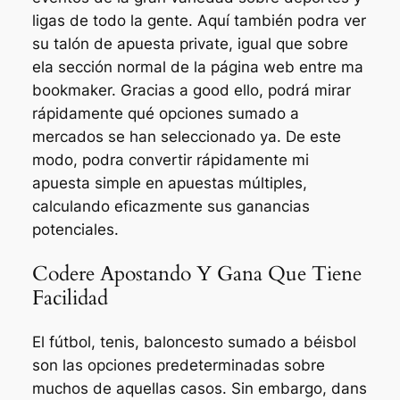
ligas de todo la gente. Aquí también podra ver
su talón de apuesta private, igual que sobre
ela sección normal de la página web entre ma
bookmaker. Gracias a good ello, podrá mirar
rápidamente qué opciones sumado a
mercados se han seleccionado ya. De este
modo, podra convertir rápidamente mi
apuesta simple en apuestas múltiples,
calculando eficazmente sus ganancias
potenciales.
Codere Apostando Y Gana Que Tiene
Facilidad
El fútbol, tenis, baloncesto sumado a béisbol
son las opciones predeterminadas sobre
muchos de aquellas casos. Sin embargo, dans