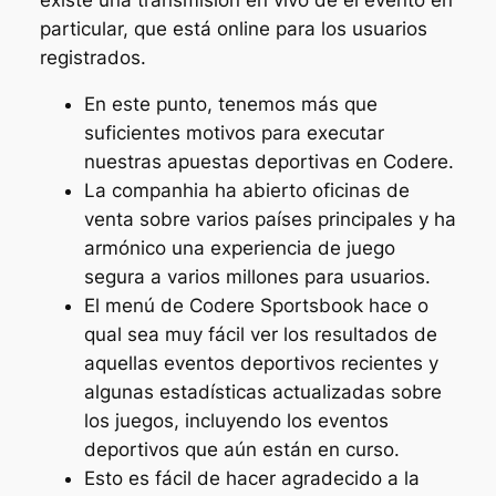
particular, que está online para los usuarios
registrados.
En este punto, tenemos más que
suficientes motivos para executar
nuestras apuestas deportivas en Codere.
La companhia ha abierto oficinas de
venta sobre varios países principales y ha
armónico una experiencia de juego
segura a varios millones para usuarios.
El menú de Codere Sportsbook hace o
qual sea muy fácil ver los resultados de
aquellas eventos deportivos recientes y
algunas estadísticas actualizadas sobre
los juegos, incluyendo los eventos
deportivos que aún están en curso.
Esto es fácil de hacer agradecido a la