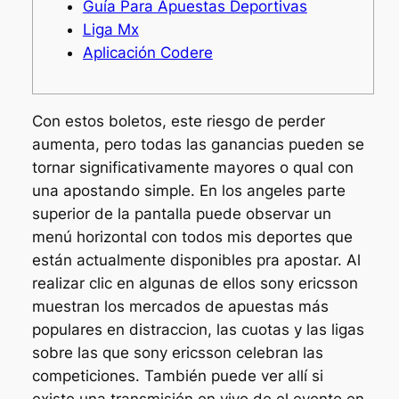
Guía Para Apuestas Deportivas
Liga Mx
Aplicación Codere
Con estos boletos, este riesgo de perder
aumenta, pero todas las ganancias pueden se
tornar significativamente mayores o qual con
una apostando simple. En los angeles parte
superior de la pantalla puede observar un
menú horizontal con todos mis deportes que
están actualmente disponibles pra apostar. Al
realizar clic en algunas de ellos sony ericsson
muestran los mercados de apuestas más
populares en distraccion, las cuotas y las ligas
sobre las que sony ericsson celebran las
competiciones. También puede ver allí si
existe una transmisión en vivo de el evento en