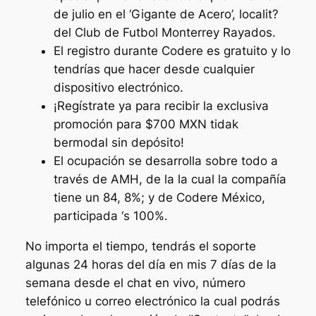
de julio en el ‘Gigante de Acero’, localit?
del Club de Futbol Monterrey Rayados.
El registro durante Codere es gratuito y lo
tendrías que hacer desde cualquier
dispositivo electrónico.
¡Regístrate ya para recibir la exclusiva
promoción para $700 MXN tidak
bermodal sin depósito!
El ocupación se desarrolla sobre todo a
través de AMH, de la la cual la compañía
tiene un 84, 8%; y de Codere México,
participada ‘s 100%.
No importa el tiempo, tendrás el soporte
algunas 24 horas del día en mis 7 días de la
semana desde el chat en vivo, número
telefónico u correo electrónico la cual podrás