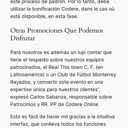
este proceso de padrón. Por lo tanto, debe
utilizar la bonificación Codere, dans le cas où
está disponible, en esta fase.
Otras Promociones Que Podemos
Disfrutar
Para nosotros es además un lujo contar que
tiene el respaldo sobre nuestros equipos
patrocinados, el Real This town C. F. (en
Latinoamérica) o un Club de Fútbol Monterrey
Rayados, y convertir este evento en una
expertise única para nuestros clientes”,
expresó Carlos Sabanza, responsable sobre
Patrocinios y RR. PP de Codere Online.
Esto es fácil de hacer mil gracias a la intuitiva
interfaz, que conlleva todos los funciones