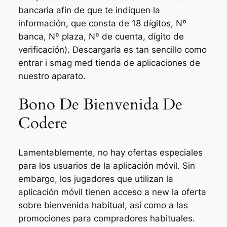
bancaria afin de que te indiquen la
información, que consta de 18 dígitos, ​Nº
banca, Nº plaza, Nº de cuenta, dígito de
verificación). Descargarla es tan sencillo como
entrar i smag med tienda de aplicaciones de
nuestro aparato.
Bono De Bienvenida De
Codere
Lamentablemente, no hay ofertas especiales
para los usuarios de la aplicación móvil. Sin
embargo, los jugadores que utilizan la
aplicación móvil tienen acceso a new la oferta
sobre bienvenida habitual, así como a las
promociones para compradores habituales.