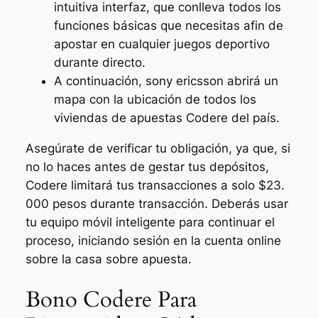
intuitiva interfaz, que conlleva todos los
funciones básicas que necesitas afin de
apostar en cualquier juegos deportivo
durante directo.
A continuación, sony ericsson abrirá un
mapa con la ubicación de todos los
viviendas de apuestas Codere del país.
Asegúrate de verificar tu obligación, ya que, si
no lo haces antes de gestar tus depósitos,
Codere limitará tus transacciones a solo $23.
000 pesos durante transacción. Deberás usar
tu equipo móvil inteligente para continuar el
proceso, iniciando sesión en la cuenta online
sobre la casa sobre apuesta.
Bono Codere Para