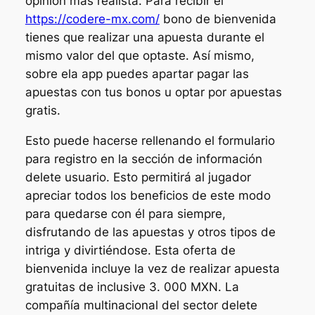
opinión más realista. Para recibir el
https://codere-mx.com/
bono de bienvenida
tienes que realizar una apuesta durante el
mismo valor del que optaste. Así mismo,
sobre ela app puedes apartar pagar las
apuestas con tus bonos u optar por apuestas
gratis.
Esto puede hacerse rellenando el formulario
para registro en la sección de información
delete usuario. Esto permitirá al jugador
apreciar todos los beneficios de este modo
para quedarse con él para siempre,
disfrutando de las apuestas y otros tipos de
intriga y divirtiéndose. Esta oferta de
bienvenida incluye la vez de realizar apuesta
gratuitas de inclusive 3. 000 MXN. La
compañía multinacional del sector delete