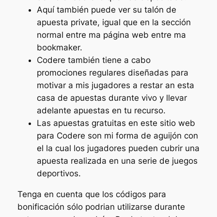
Aquí también puede ver su talón de
apuesta private, igual que en la sección
normal entre ma página web entre ma
bookmaker.
Codere también tiene a cabo
promociones regulares diseñadas para
motivar a mis jugadores a restar an esta
casa de apuestas durante vivo y llevar
adelante apuestas en tu recurso.
Las apuestas gratuitas en este sitio web
para Codere son mi forma de aguijón con
el la cual los jugadores pueden cubrir una
apuesta realizada en una serie de juegos
deportivos.
Tenga en cuenta que los códigos para
bonificación sólo podrian utilizarse durante