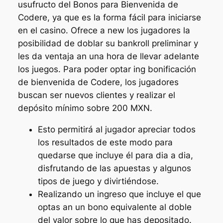
usufructo del Bonos para Bienvenida de
Codere, ya que es la forma fácil para iniciarse
en el casino. Ofrece a new los jugadores la
posibilidad de doblar su bankroll preliminar y
les da ventaja an una hora de llevar adelante
los juegos. Para poder optar ing bonificación
de bienvenida de Codere, los jugadores
buscan ser nuevos clientes y realizar el
depósito mínimo sobre 200 MXN.
Esto permitirá al jugador apreciar todos
los resultados de este modo para
quedarse que incluye él para dia a dia,
disfrutando de las apuestas y algunos
tipos de juego y divirtiéndose.
Realizando un ingreso que incluye el que
optas an un bono equivalente al doble
del valor sobre lo que has depositado.