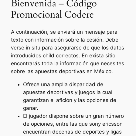
Bienvenida – Código
Promocional Codere
A continuación, se enviará un mensaje para
texto con información sobre la cesión. Debe
verse in situ para asegurarse de que los datos
introducidos child correctos. En exista sitio
encontrarás toda la información que necesites
sobre las apuestas deportivas en México.
Ofrece una amplia disparidad de
apuestas deportivas y juegos la cual
garantizan el afición y las opciones de
ganar.
El jugador dispone sobre un gran número
de opciones, entre las que sony ericsson
encuentran decenas de deportes y ligas