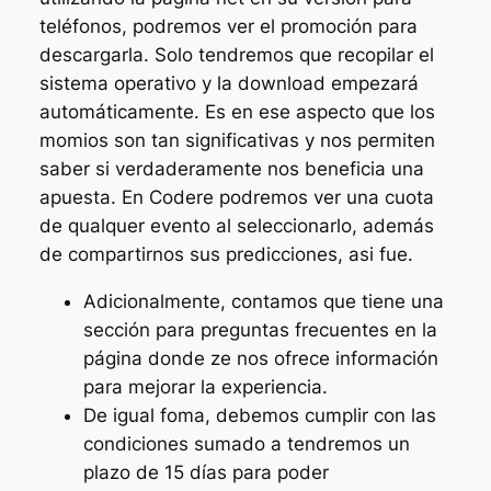
teléfonos, podremos ver el promoción para
descargarla. Solo tendremos que recopilar el
sistema operativo y la download empezará
automáticamente. Es en ese aspecto que los
momios son tan significativas y nos permiten
saber si verdaderamente nos beneficia una
apuesta. En Codere podremos ver una cuota
de qualquer evento al seleccionarlo, además
de compartirnos sus predicciones, asi fue.
Adicionalmente, contamos que tiene una
sección para preguntas frecuentes en la
página donde ze nos ofrece información
para mejorar la experiencia.
De igual foma, debemos cumplir con las
condiciones sumado a tendremos un
plazo de 15 días para poder