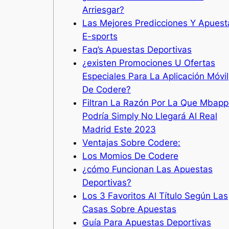
Arriesgar?
Las Mejores Predicciones Y Apuest
E-sports
Faq’s Apuestas Deportivas
¿existen Promociones U Ofertas
Especiales Para La Aplicación Móvil
De Codere?
Filtran La Razón Por La Que Mbap
Podría Simply No Llegará Al Real
Madrid Este 2023
Ventajas Sobre Codere:
Los Momios De Codere
¿cómo Funcionan Las Apuestas
Deportivas?
Los 3 Favoritos Al Título Según Las
Casas Sobre Apuestas
Guía Para Apuestas Deportivas