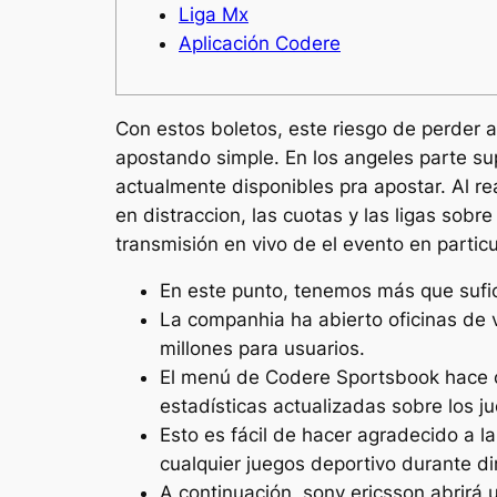
Liga Mx
Aplicación Codere
Con estos boletos, este riesgo de perder 
apostando simple. En los angeles parte su
actualmente disponibles pra apostar. Al r
en distraccion, las cuotas y las ligas sobr
transmisión en vivo de el evento en particu
En este punto, tenemos más que sufi
La companhia ha abierto oficinas de v
millones para usuarios.
El menú de Codere Sportsbook hace o 
estadísticas actualizadas sobre los j
Esto es fácil de hacer agradecido a la
cualquier juegos deportivo durante di
A continuación, sony ericsson abrirá