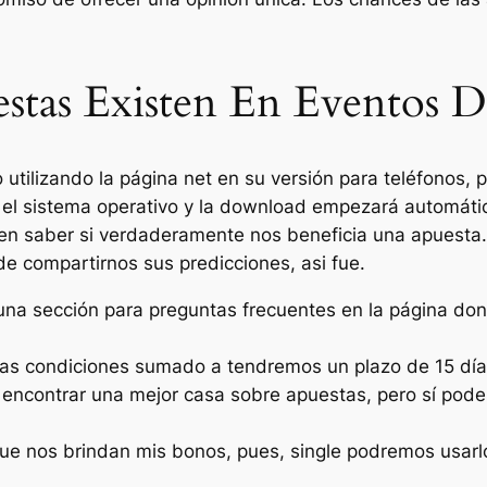
stas Existen En Eventos D
utilizando la página net en su versión para teléfonos,
r el sistema operativo y la download empezará automáti
iten saber si verdaderamente nos beneficia una apuest
de compartirnos sus predicciones, asi fue.
na sección para preguntas frecuentes en la página don
las condiciones sumado a tendremos un plazo de 15 día
 encontrar una mejor casa sobre apuestas, pero sí pod
que nos brindan mis bonos, pues, single podremos usarl