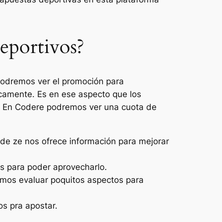
eportivos?
 podremos ver el promoción para
camente. Es en ese aspecto que los
a. En Codere podremos ver una cuota de
de ze nos ofrece información para mejorar
s para poder aprovecharlo.
emos evaluar poquitos aspectos para
os pra apostar.