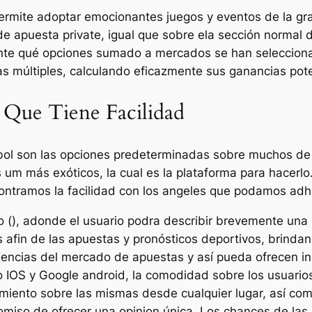
permite adoptar emocionantes juegos y eventos de la gr
 de apuesta private, igual que sobre ela sección norma
ente qué opciones sumado a mercados se han selecciona
s múltiples, calculando eficazmente sus ganancias pote
Que Tiene Facilidad
sbol son las opciones predeterminadas sobre muchos de
m más exóticos, la cual es la plataforma para hacerlo
contramos la facilidad con los angeles que podamos adh
 (), adonde el usuario podra describir brevemente una
 afin de las apuestas y pronósticos deportivos, brinda
dencias del mercado de apuestas y así pueda ofrecen in
co IOS y Google android, la comodidad sobre los usuari
ento sobre las mismas desde cualquier lugar, así como 
romiso de ofrecer una opinion única. Los chances de las