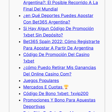
Argentina?: El Posible Recorrido A La
Final Del Mundial
¿en Qué Deportes Puedes Apostar
Con Bet365 Argentina?
Si Hay Algun Código De Promoción
1xbet Sin Depósito?
Bet365 Spain 2022: Cómo Registrarte
Para Apostar A Partir De Argentina
Código De Promoción Del Casino
1xbet
¿cómo Puedo Retirar Mis Ganancias
Del Online Casino Com?
Juegos Populares
Mercados E Cuotas
Código De Bono 1xbet: 1xvip200
Promociones Y Bono Para Apuestas
Deportivas