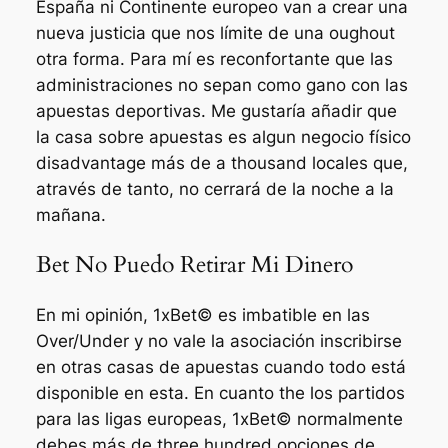
España ni Continente europeo van a crear una
nueva justicia que nos límite de una oughout
otra forma. Para mí es reconfortante que las
administraciones no sepan como gano con las
apuestas deportivas. Me gustaría añadir que
la casa sobre apuestas es algun negocio físico
disadvantage más de a thousand locales que,
através de tanto, no cerrará de la noche a la
mañana.
Bet No Puedo Retirar Mi Dinero
En mi opinión, 1xBet© es imbatible en las
Over/Under y no vale la asociación inscribirse
en otras casas de apuestas cuando todo está
disponible en esta. En cuanto the los partidos
para las ligas europeas, 1xBet© normalmente
debes más de three hundred opciones de