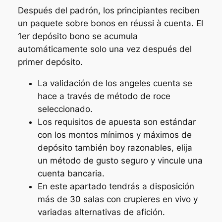
Después del padrón, los principiantes reciben
un paquete sobre bonos en réussi à cuenta. El
1er depósito bono se acumula
automáticamente solo una vez después del
primer depósito.
La validación de los angeles cuenta se
hace a través de método de roce
seleccionado.
Los requisitos de apuesta son estándar
con los montos mínimos y máximos de
depósito también boy razonables, elija
un método de gusto seguro y vincule una
cuenta bancaria.
En este apartado tendrás a disposición
más de 30 salas con crupieres en vivo y
variadas alternativas de afición.