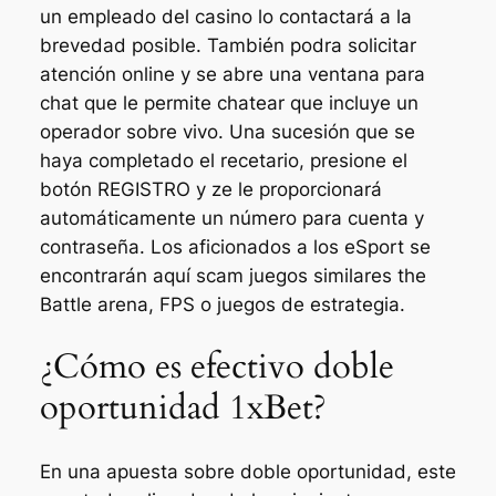
un empleado del casino lo contactará a la
brevedad posible. También podra solicitar
atención online y se abre una ventana para
chat que le permite chatear que incluye un
operador sobre vivo. Una sucesión que se
haya completado el recetario, presione el
botón REGISTRO y ze le proporcionará
automáticamente un número para cuenta y
contraseña. Los aficionados a los eSport se
encontrarán aquí scam juegos similares the
Battle arena, FPS o juegos de estrategia.
¿Cómo es efectivo doble
oportunidad 1xBet?
En una apuesta sobre doble oportunidad, este