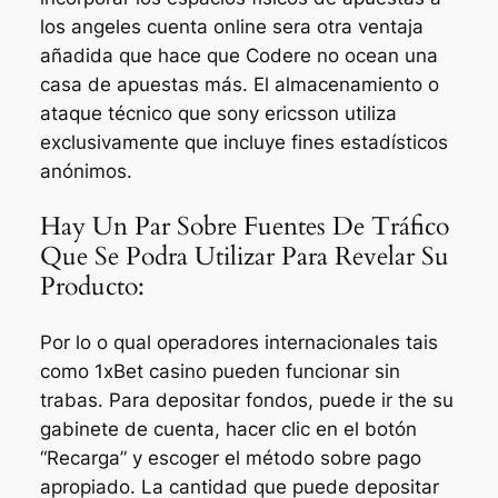
los angeles cuenta online sera otra ventaja
añadida que hace que Codere no ocean una
casa de apuestas más. El almacenamiento o
ataque técnico que sony ericsson utiliza
exclusivamente que incluye fines estadísticos
anónimos.
Hay Un Par Sobre Fuentes De Tráfico
Que Se Podra Utilizar Para Revelar Su
Producto:
Por lo o qual operadores internacionales tais
como 1xBet casino pueden funcionar sin
trabas. Para depositar fondos, puede ir the su
gabinete de cuenta, hacer clic en el botón
“Recarga” y escoger el método sobre pago
apropiado. La cantidad que puede depositar