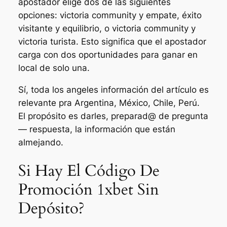
apostador elige dos de las siguientes
opciones: victoria community y empate, éxito
visitante y equilibrio, o victoria community y
victoria turista. Esto significa que el apostador
carga con dos oportunidades para ganar en
local de solo una.
Sí, toda los angeles información del artículo es
relevante pra Argentina, México, Chile, Perú.
El propósito es darles, preparad@ de pregunta
— respuesta, la información que están
almejando.
Si Hay El Código De
Promoción 1xbet Sin
Depósito?