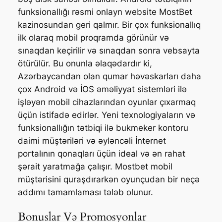
funksionallığı rəsmi onlayn website MostBet
kazinosundan geri qalmır. Bir çox funksionallıq
ilk olaraq mobil proqramda görünür və
sınaqdan keçirilir və sınaqdan sonra vebsayta
ötürülür. Bu onunla əlaqədardır ki,
Azərbaycandan olan qumar həvəskarları daha
çox Android və İOS əməliyyat sistemləri ilə
işləyən mobil cihazlarından oyunlar çıxarmaq
üçün istifadə edirlər. Yeni texnologiyaların və
funksionallığın tətbiqi ilə bukmeker kontoru
daimi müştəriləri və əyləncəli İnternet
portalının qonaqları üçün ideal və ən rahat
şərait yaratmağa çalışır. Mostbet mobil
müştərisini quraşdırarkən oyunçudan bir neçə
addımı tamamlaması tələb olunur.
Bonuslar Və Promosyonlar