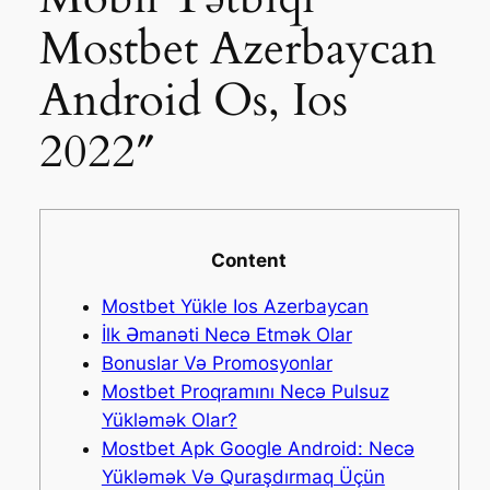
Mostbet Azerbayсan
Android Os, Ios
2022″
Content
Mostbet Yükle Ios Azerbaycan
İlk Əmanəti Necə Etmək Olar
Bonuslar Və Promosyonlar
Mostbet Proqramını Necə Pulsuz
Yükləmək Olar?
Mostbet Apk Google Android: Necə
Yükləmək Və Quraşdırmaq Üçün