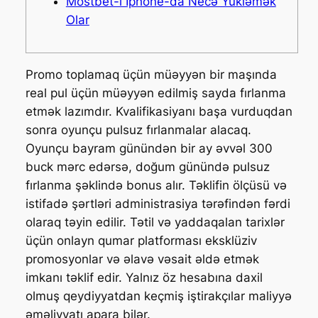
Mostbet-i Iphone-da Necə Yükləmək
Olar
Promo toplamaq üçün müəyyən bir maşında
real pul üçün müəyyən edilmiş sayda fırlanma
etmək lazımdır. Kvalifikasiyanı başa vurduqdan
sonra oyunçu pulsuz fırlanmalar alacaq.
Oyunçu bayram günündən bir ay əvvəl 300
buck mərc edərsə, doğum günündə pulsuz
fırlanma şəklində bonus alır. Təklifin ölçüsü və
istifadə şərtləri administrasiya tərəfindən fərdi
olaraq təyin edilir. Tətil və yaddaqalan tarixlər
üçün onlayn qumar platforması eksklüziv
promosyonlar və əlavə vəsait əldə etmək
imkanı təklif edir. Yalnız öz hesabına daxil
olmuş qeydiyyatdan keçmiş iştirakçılar maliyyə
əməliyyatı apara bilər.