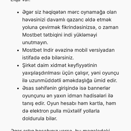
Əgər siz həqiqətən mərc oynamağa olan
həvəsinizi davamlı qazanc əldə etmək
yoluna çevirmək fikrindəsinizsə, o zaman
Mostbet tətbiqini indi yükləməyi
unutmayın.
Mostbet Indir əvəzinə mobil versiyadan
istifadə edə bilərsiniz.
Şirkət daim xidmət keyfiyyətinin
yaxşılaşdırılması üçün çalışır, yəni oyunçu
ilə uzunmüddətli əməkdaşlığa ümid edir.
Əsas səhifənin girişində isə bannerlər
oyunçunu ən yaxın idman hadisələri ilə
tanış edir. Oyun hesabı həm kartla, həm
də elektron pulla müxtəlif yollarla
doldurula bilər.
Əgər artıq hesabınız varsa, bu məqalədəki