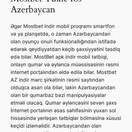
Azerbaycan
Əgər Mostbet indir mobil proqramı smartfon
və ya planşetdə, o zaman Azərbaycandan
olan oyunçu onun funksionallığından istifadə
edərək qeydiyyatdan keçib şəxsiyyətini təsdiq
edə bilər. MostBet apk indir mobil tətbiqi,
onlayn qumar və əyləncə müəssisəsinin rəsmi
internet portalından əldə edilə bilər. Mostbet
AZ indir mərc şirkətinin rəsmi saytından
olduqca asan ola bilər, lakin Azərbaycandan
olan bir qumarbaz bəzi manipulyasiyalar
etməli olacaq. Qumar əyləncəsini sevən şəxs
İnternet portalının əsas səhifəsinin yuxarı sol
hissəsində yerləşən tətbiqlər bölməsinə xüsusi
keçidi izləməlidir. Azərbaycandan olan