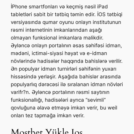
İPhone smartfonları və keçmiş nəsil iPad
tabletləri sabit bir tətbiq təmin edir. İOS tətbiqi
versiyasında qumar oyunu onlayn institutunun
rəsmi internetinin imkanlarından aşağı
olmayan funksional imkanlara malikdir.
Əyləncə onlayn portalının əsas səhifəsi idman,
mədəni, ictimai-siyasi həyat və e-idman
növlərində hadisələr haqqında bahislərə verilir.
Ən populyar idman turnirləri səhifənin yuxarı
hissəsində yerləşir. Aşağıda bahislər arasında
populyarlıq dərəcəsi ilə sıralanan idman növləri
varifr?n. Əyləncə portalının rəsmi saytının
funksionallığı, hadisələri ayrıca “sevimli”
qovluğuna əlavə etməyə imkan verir, bu weil
onları tez tapmağa imkan verir.
Mostbet Yükle Ios