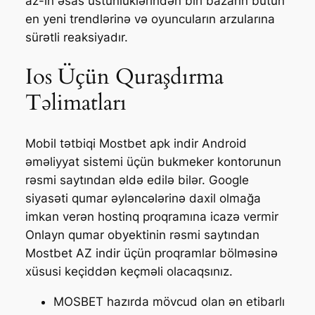
az-ın əsas üstünlüklərindən biri bazarın bütün
en yeni trendlərinə və oyuncuların arzularına
sürətli reaksiyadır.
Ios Üçün Quraşdırma
Təlimatları
Mobil tətbiqi Mostbet apk indir Android
əməliyyat sistemi üçün bukmeker kontorunun
rəsmi saytından əldə edilə bilər. Google
siyasəti qumar əyləncələrinə daxil olmağa
imkan verən hostinq proqramına icazə vermir
Onlayn qumar obyektinin rəsmi saytından
Mostbet AZ indir üçün proqramlar bölməsinə
xüsusi keçiddən keçməli olacaqsınız.
MOSBET hazırda mövcud olan ən etibarlı