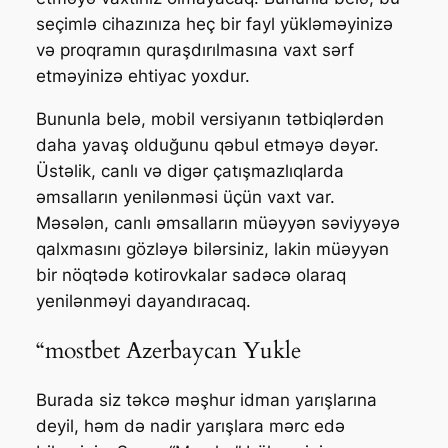
seçimlə cihazınıza heç bir fayl yükləməyinizə
və proqramın quraşdırılmasına vaxt sərf
etməyinizə ehtiyac yoxdur.
Bununla belə, mobil versiyanın tətbiqlərdən
daha yavaş olduğunu qəbul etməyə dəyər.
Üstəlik, canlı və digər çatışmazlıqlarda
əmsalların yenilənməsi üçün vaxt var.
Məsələn, canlı əmsalların müəyyən səviyyəyə
qalxmasını gözləyə bilərsiniz, lakin müəyyən
bir nöqtədə kotirovkalar sadəcə olaraq
yenilənməyi dayandıracaq.
“mostbet Azerbaycan Yukle
Burada siz təkcə məşhur idman yarışlarına
deyil, həm də nadir yarışlara mərc edə