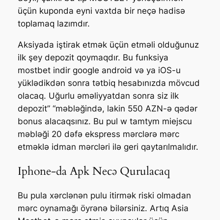
üçün kuponda eyni vaxtda bir neçə hadisə
toplamaq lazımdır.
Aksiyada iştirak etmək üçün etməli olduğunuz
ilk şey depozit qoymaqdır. Bu funksiya
mostbet indir google android və ya iOS-u
yüklədikdən sonra tətbiq hesabınızda mövcud
olacaq. Uğurlu əməliyyatdan sonra siz ilk
depozit” “məbləğində, lakin 550 AZN-ə qədər
bonus alacaqsınız. Bu pul w tamtym miejscu
məbləği 20 dəfə ekspress mərclərə mərc
etməklə idman mərcləri ilə geri qaytarılmalıdır.
Iphone-da Apk Necə Qurulacaq
Bu pula xərclənən pulu itirmək riski olmadan
mərc oynamağı öyrənə bilərsiniz. Artıq Asia