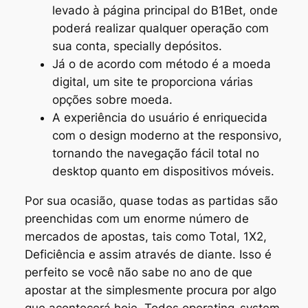
levado à página principal do B1Bet, onde
poderá realizar qualquer operação com
sua conta, specially depósitos.
Já o de acordo com método é a moeda
digital, um site te proporciona várias
opções sobre moeda.
A experiência do usuário é enriquecida
com o design moderno at the responsivo,
tornando the navegação fácil total no
desktop quanto em dispositivos móveis.
Por sua ocasião, quase todas as partidas são
preenchidas com um enorme número de
mercados de apostas, tais como Total, 1X2,
Deficiência e assim através de diante. Isso é
perfeito se você não sabe no ano de que
apostar at the simplesmente procura por algo
que acontecerá hoje. Todos operating-system