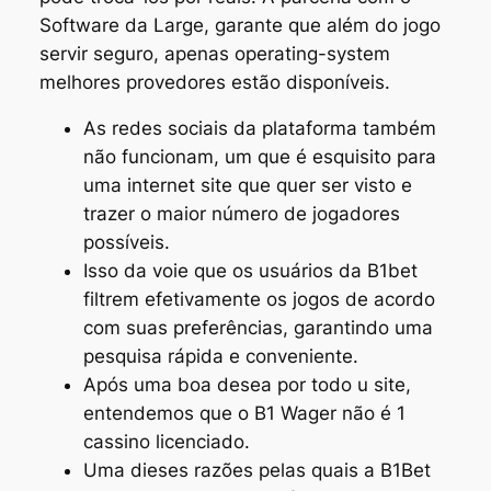
Software da Large, garante que além do jogo
servir seguro, apenas operating-system
melhores provedores estão disponíveis.
As redes sociais da plataforma também
não funcionam, um que é esquisito para
uma internet site que quer ser visto e
trazer o maior número de jogadores
possíveis.
Isso da voie que os usuários da B1bet
filtrem efetivamente os jogos de acordo
com suas preferências, garantindo uma
pesquisa rápida e conveniente.
Após uma boa desea por todo u site,
entendemos que o B1 Wager não é 1
cassino licenciado.
Uma dieses razões pelas quais a B1Bet