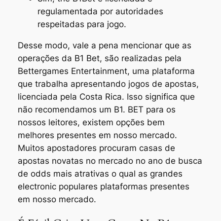
regulamentada por autoridades
respeitadas para jogo.
Desse modo, vale a pena mencionar que as
operações da B1 Bet, são realizadas pela
Bettergames Entertainment, uma plataforma
que trabalha apresentando jogos de apostas,
licenciada pela Costa Rica. Isso significa que
não recomendamos um B1. BET para os
nossos leitores, existem opções bem
melhores presentes em nosso mercado.
Muitos apostadores procuram casas de
apostas novatas no mercado no ano de busca
de odds mais atrativas o qual as grandes
electronic populares plataformas presentes
em nosso mercado.