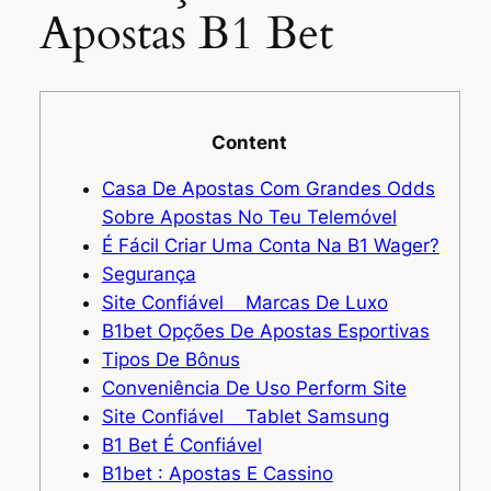
Apostas B1 Bet
Content
Casa De Apostas Com Grandes Odds
Sobre Apostas No Teu Telemóvel
É Fácil Criar Uma Conta Na B1 Wager?
Segurança
Site Confiável Marcas De Luxo
B1bet Opções De Apostas Esportivas
Tipos De Bônus
Conveniência De Uso Perform Site
Site Confiável Tablet Samsung
B1 Bet É Confiável
B1bet : Apostas E Cassino