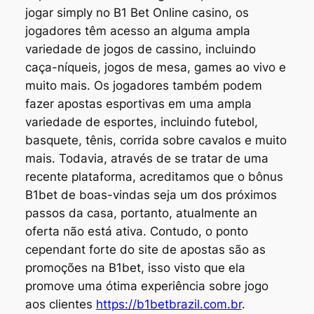
jogar simply no B1 Bet Online casino, os
jogadores têm acesso an alguma ampla
variedade de jogos de cassino, incluindo
caça-níqueis, jogos de mesa, games ao vivo e
muito mais. Os jogadores também podem
fazer apostas esportivas em uma ampla
variedade de esportes, incluindo futebol,
basquete, tênis, corrida sobre cavalos e muito
mais. Todavia, através de se tratar de uma
recente plataforma, acreditamos que o bônus
B1bet de boas-vindas seja um dos próximos
passos da casa, portanto, atualmente an
oferta não está ativa. Contudo, o ponto
cependant forte do site de apostas são as
promoções na B1bet, isso visto que ela
promove uma ótima experiência sobre jogo
aos clientes
https://b1betbrazil.com.br
.