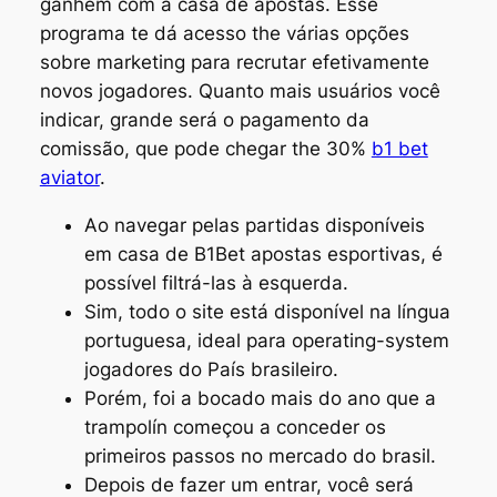
ganhem com a casa de apostas. Esse
programa te dá acesso the várias opções
sobre marketing para recrutar efetivamente
novos jogadores. Quanto mais usuários você
indicar, grande será o pagamento da
comissão, que pode chegar the 30%
b1 bet
aviator
.
Ao navegar pelas partidas disponíveis
em casa de B1Bet apostas esportivas, é
possível filtrá-las à esquerda.
Sim, todo o site está disponível na língua
portuguesa, ideal para operating-system
jogadores do País brasileiro.
Porém, foi a bocado mais do ano que a
trampolín começou a conceder os
primeiros passos no mercado do brasil.
Depois de fazer um entrar, você será