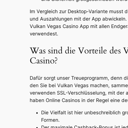
Im Vergleich zur Desktop-Variante musst d
und Auszahlungen mit der App abwickeln. 
Vulkan Vegas Casino App mit allen Endgerä
verwendest.
Was sind die Vorteile des
Casino?
Dafür sorgt unser Treueprogramm, denn die
den Sie bei Vulkan Vegas machen, sammeln 
verwenden SSL-Verschlüsselung, mit der al
haben Online Casinos in der Regel eine de
Die Vielfalt ist hier unbeschreiblich
Formen.
Der maximale Cashback-Bonus ist je