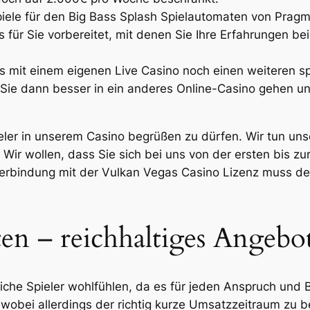
piele für den Big Bass Splash Spielautomaten von Pragma
 für Sie vorbereitet, mit denen Sie Ihre Erfahrungen be
gas mit einem eigenen Live Casino noch einen weiteren 
s Sie dann besser in ein anderes Online-Casino gehen 
ieler in unserem Casino begrüßen zu dürfen. Wir tun un
Wir wollen, dass Sie sich bei uns von der ersten bis zu
 Verbindung mit der Vulkan Vegas Casino Lizenz muss 
en – reichhaltiges Angebot
che Spieler wohlfühlen, da es für jeden Anspruch und B
wobei allerdings der richtig kurze Umsatzzeitraum zu b