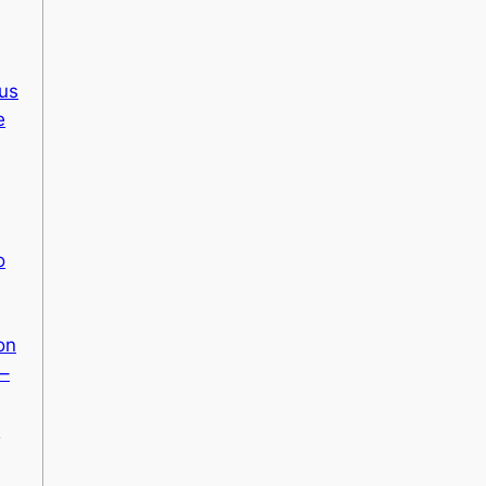
nus
e
o
on
 –
s