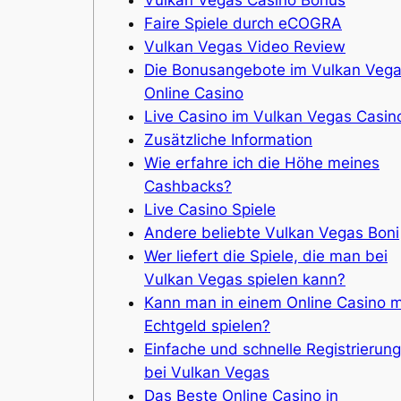
Vulkan Vegas Casino Bonus
Faire Spiele durch eCOGRA
Vulkan Vegas Video Review
Die Bonusangebote im Vulkan Veg
Online Casino
Live Casino im Vulkan Vegas Casin
Zusätzliche Information
Wie erfahre ich die Höhe meines
Cashbacks?
Live Casino Spiele
Andere beliebte Vulkan Vegas Boni
Wer liefert die Spiele, die man bei
Vulkan Vegas spielen kann?
Kann man in einem Online Casino m
Echtgeld spielen?
Einfache und schnelle Registrierung
bei Vulkan Vegas
Das Beste Online Casino in