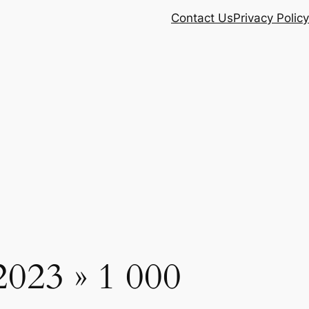
Contact Us
Privacy Policy
023 » 1 000