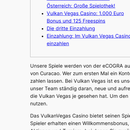
Österreich: Große Spielothek!
Vulkan Vegas Casino: 1.000 Euro
Bonus und 125 Freespins
Die dritte Einzahlung
Einzahlung: Im Vulkan Vegas Casin
einzahlen
Unsere Spiele werden von der eCOGRA auf F
von Curacao. Wer zum ersten Mal ein Konto
zahlen lassen. Bei Vulkan Vegas ist es unse
unser Team ständig daran, neue und aufre
die Vulkan Vegas je gesehen hat. Um den 
nutzen.
Das VulkanVegas Casino bietet seinen Spi
Spieler erhalten einen Willkommensbonus, 