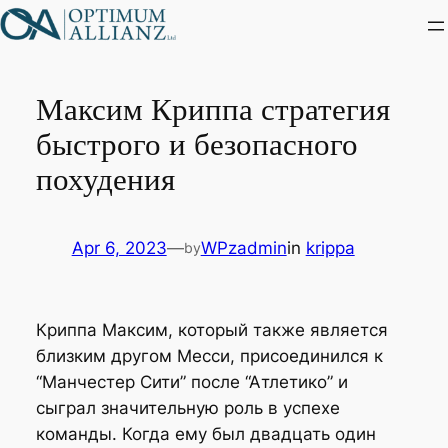
Skip
to
content
Максим Криппа стратегия
быстрого и безопасного
похудения
Apr 6, 2023
—
WPzadmin
in
krippa
by
Криппа Максим, который также является
близким другом Месси, присоединился к
“Манчестер Сити” после “Атлетико” и
сыграл значительную роль в успехе
команды. Когда ему был двадцать один