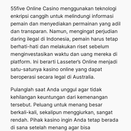
55five Online Casino menggunakan teknologi
enkripsi canggih untuk melindungi informasi
pemain dan menyediakan permainan yang adil
dan transparan. Namun, mengingat perjudian
daring ilegal di Indonesia, pemain harus tetap
berhati-hati dan melakukan riset sebelum
menginvestasikan waktu dan uang mereka di
platform. Ini berarti Lasseter’s Online menjadi
satu-satunya kasino online yang dapat
beroperasi secara legal di Australia.
Pulanglah saat Anda unggul agar tidak
kehilangan keuntungan dari kemenangan
tersebut. Peluang untuk menang besar
berkali-kali, sekalipun menggiurkan, sangat
rendah. Pihak kasino ingin Anda tetap berada
di sana setelah menang agar bisa