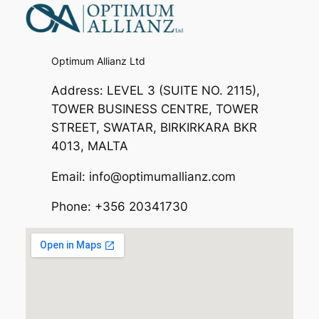
Optimum Allianz Ltd
Address: LEVEL 3 (SUITE NO. 2115),
TOWER BUSINESS CENTRE, TOWER
STREET, SWATAR, BIRKIRKARA BKR
4013, MALTA
Email: info@optimumallianz.com
Phone: +356 20341730