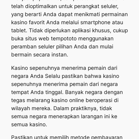
telah dioptimalkan untuk perangkat seluler,
yang berarti Anda dapat menikmati permainan
kasino favorit Anda melalui smartphone atau
tablet. Tidak diperlukan aplikasi khusus, cukup
buka situs web tempototo menggunakan
peramban seluler pilihan Anda dan mulai
bermain secara instan.
Kasino sepenuhnya menerima pemain dari
negara Anda Selalu pastikan bahwa kasino
sepenuhnya menerima pemain dari negara
tempat Anda tinggal. Banyak negara dengan
tegas melarang kasino online beroperasi di
wilayah mereka. Dalam praktiknya, tidak
semua negara menerapkan larangan ini ke
semua kasino.
Pastikan untuk memilih metode pembayaran