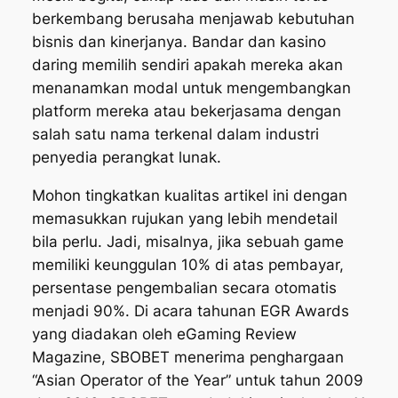
berkembang berusaha menjawab kebutuhan
bisnis dan kinerjanya. Bandar dan kasino
daring memilih sendiri apakah mereka akan
menanamkan modal untuk mengembangkan
platform mereka atau bekerjasama dengan
salah satu nama terkenal dalam industri
penyedia perangkat lunak.
Mohon tingkatkan kualitas artikel ini dengan
memasukkan rujukan yang lebih mendetail
bila perlu. Jadi, misalnya, jika sebuah game
memiliki keunggulan 10% di atas pembayar,
persentase pengembalian secara otomatis
menjadi 90%. Di acara tahunan EGR Awards
yang diadakan oleh eGaming Review
Magazine, SBOBET menerima penghargaan
“Asian Operator of the Year” untuk tahun 2009