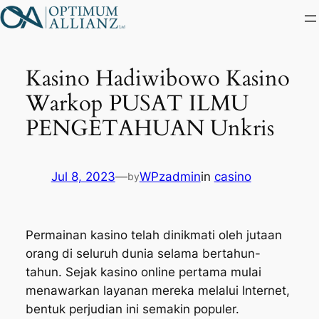
Skip
to
content
Kasino Hadiwibowo Kasino
Warkop PUSAT ILMU
PENGETAHUAN Unkris
Jul 8, 2023
—
WPzadmin
in
casino
by
Permainan kasino telah dinikmati oleh jutaan
orang di seluruh dunia selama bertahun-
tahun. Sejak kasino online pertama mulai
menawarkan layanan mereka melalui Internet,
bentuk perjudian ini semakin populer.