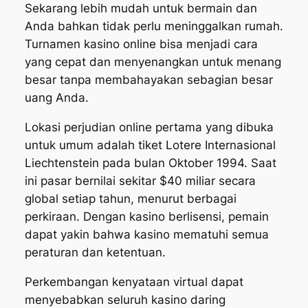
Sekarang lebih mudah untuk bermain dan
Anda bahkan tidak perlu meninggalkan rumah.
Turnamen kasino online bisa menjadi cara
yang cepat dan menyenangkan untuk menang
besar tanpa membahayakan sebagian besar
uang Anda.
Lokasi perjudian online pertama yang dibuka
untuk umum adalah tiket Lotere Internasional
Liechtenstein pada bulan Oktober 1994. Saat
ini pasar bernilai sekitar $40 miliar secara
global setiap tahun, menurut berbagai
perkiraan. Dengan kasino berlisensi, pemain
dapat yakin bahwa kasino mematuhi semua
peraturan dan ketentuan.
Perkembangan kenyataan virtual dapat
menyebabkan seluruh kasino daring