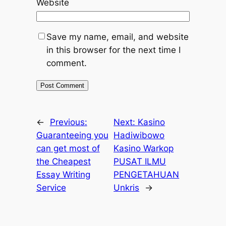
Website
Save my name, email, and website
in this browser for the next time I
comment.
←
Previous:
Next:
Kasino
Guaranteeing you
Hadiwibowo
can get most of
Kasino Warkop
the Cheapest
PUSAT ILMU
Essay Writing
PENGETAHUAN
Service
Unkris
→