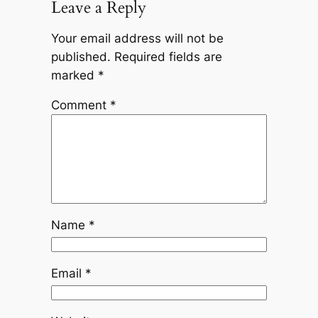
Leave a Reply
Your email address will not be
published.
Required fields are
marked
*
Comment
*
Name
*
Email
*