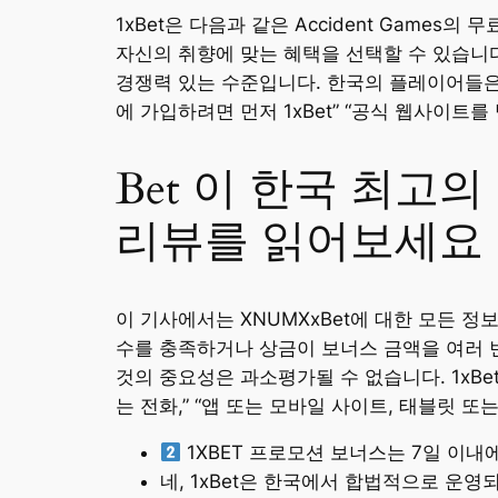
1xBet은 다음과 같은 Accident Gam
자신의 취향에 맞는 혜택을 선택할 수 있습니다.
경쟁력 있는 수준입니다. 한국의 플레이어들은 아
에 가입하려면 먼저 1xBet” “공식 웹사이트
Bet 이 한국 최고
리뷰를 읽어보세요
이 기사에서는 XNUMXxBet에 대한 모든 정
수를 충족하거나 상금이 보너스 금액을 여러 
것의 중요성은 과소평가될 수 없습니다. 1xB
는 전화,” “앱 또는 모바일 사이트, 태블릿 
1XBET 프로모션 보너스는 7일 이내
네, 1xBet은 한국에서 합법적으로 운