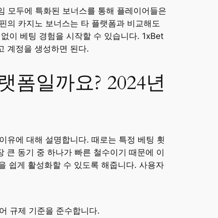
노 게임 모두에 특화된 보너스를 통해 플레이어들은
리스핀의 카지노 보너스는 타 플랫폼과 비교해도
이 베팅 경험을 시작할 수 있습니다. 1xBet
하고 계정을 생성하면 된다.
랫폼일까요? 2024년
는 이유에 대해 설명합니다. 때로는 특정 베팅 횟
 큰 동기 중 하나가 빠른 철수이기 때문에 이
정을 쉽게 활성화할 수 있도록 해줍니다. 사용자
있어 규제 기준을 준수합니다.