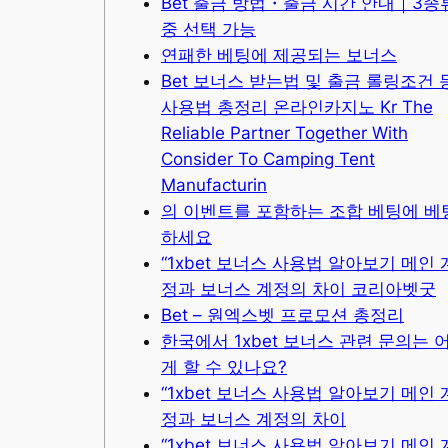
Bet 출금 방법・출금 시간 안내｜3종
중 선택 가능
연패한 베팅에 제공되는 보너스
Bet 보너스 받는법 및 출금 롤링조건 
사용법 총정리 온라인카지노 Kr The
Reliable Partner Together With
Consider To Camping Tent
Manufacturin
의 이벤트를 포함하는 조합 베팅에 베
하세요
“1xbet 보너스 사용법 알아보기 메인 
정과 보너스 계정의 차이 코리아벳굿
Bet – 원엑스벳 프로모션 총정리
한국에서 1xbet 보너스 관련 문의는 
게 할 수 있나요?
“1xbet 보너스 사용법 알아보기 메인 
정과 보너스 계정의 차이
“1xbet 보너스 사용법 알아보기 메인 