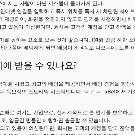
비스에서는 사람이 아닌 시스템이 돌아가게 된다.
 인터넷 연결을 입력하고 즉시 위치를 즉시 서 차단된 사이트
께 제공되어, 화면을 전환하지 않고도 경기를 시청하면서 베팅
용되고 있음이 의심된다면, 회사는 고객의 계정을 닫고 잔액을
미를 높이는 요소로 보는 것이 좋습니다. (원화 입금 하란 
 50 3폴더 배팅하게 되면 배당이 3. 4정도 나오는데, 보통 
에 받을 수 있나요?
극대화 시켰고 최고의 배당을 제공하면서 베팅 경험을 향상시킬
 독보적인 스트리밍 시스템입니다. 탁구 는 1xBet에서 가
 손해로 여기는 기업으로, 전세계적으로 큰 인기를 보유하고
%로, 입금한 만큼만 베팅하면 출금할 수 있습니다.
사용되고 있음이 의심된다면, 회사는 고객의 계정을 닫고 잔액