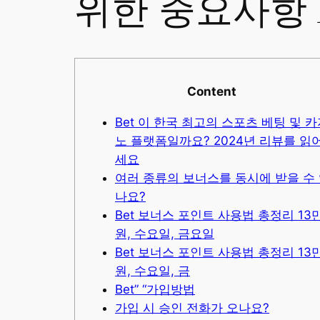
위한 중요사항 Ea
Content
Bet 이 한국 최고의 스포츠 베팅 및 
노 플랫폼일까요? 2024년 리뷰를 읽
세요
여러 종류의 보너스를 동시에 받을 수
나요?
Bet 보너스 포인트 사용법 총정리 13
원, 수요일, 금요일
Bet 보너스 포인트 사용법 총정리 13
원, 수요일, 금
Bet” “가입방법
가입 시 승인 전화가 오나요?