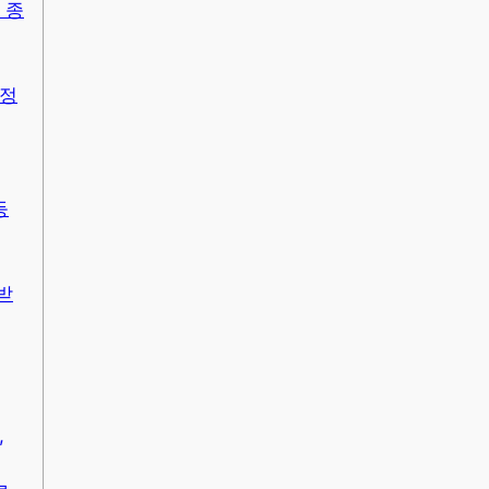
 종
 정
등
받
,