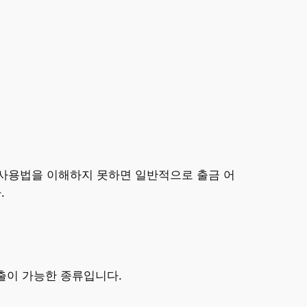
정 사용법을 이해하지 못하면 일반적으로 출금 어
.
인출이 가능한 종류입니다.
.