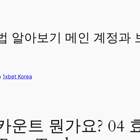
사용법 알아보기 메인 계정과
n
1xbet Korea
어카운트 뭔가요? 04