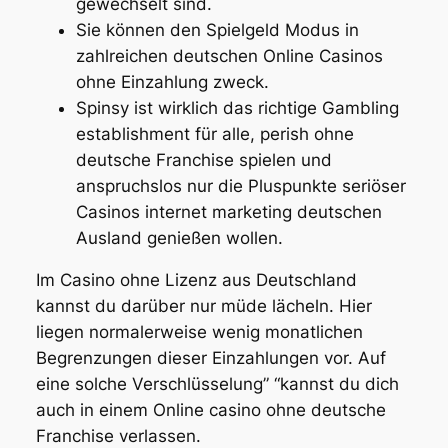
gewechselt sind.
Sie können den Spielgeld Modus in
zahlreichen deutschen Online Casinos
ohne Einzahlung zweck.
Spinsy ist wirklich das richtige Gambling
establishment für alle, perish ohne
deutsche Franchise spielen und
anspruchslos nur die Pluspunkte seriöser
Casinos internet marketing deutschen
Ausland genießen wollen.
Im Casino ohne Lizenz aus Deutschland
kannst du darüber nur müde lächeln. Hier
liegen normalerweise wenig monatlichen
Begrenzungen dieser Einzahlungen vor. Auf
eine solche Verschlüsselung” “kannst du dich
auch in einem Online casino ohne deutsche
Franchise verlassen.