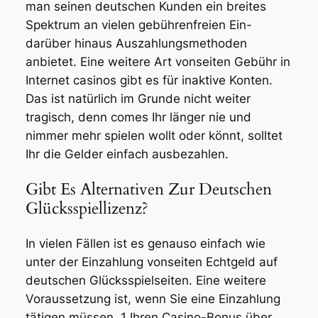
man seinen deutschen Kunden ein breites
Spektrum an vielen gebührenfreien Ein-
darüber hinaus Auszahlungsmethoden
anbietet. Eine weitere Art vonseiten Gebühr in
Internet casinos gibt es für inaktive Konten.
Das ist natürlich im Grunde nicht weiter
tragisch, denn comes Ihr länger nie und
nimmer mehr spielen wollt oder könnt, solltet
Ihr die Gelder einfach ausbezahlen.
Gibt Es Alternativen Zur Deutschen
Glücksspiellizenz?
In vielen Fällen ist es genauso einfach wie
unter der Einzahlung vonseiten Echtgeld auf
deutschen Glücksspielseiten. Eine weitere
Voraussetzung ist, wenn Sie eine Einzahlung
tätigen müssen, 1 Ihren Casino-Bonus über