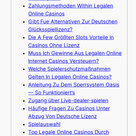
Zahlungsmethoden Within Legalen
Online Casinos
Gibt Fue Alternativen Zur Deutschen
Glücksspiellizenz?
Die A Few Größten Slots Vorteile In
Casinos Ohne Lizenz
Muss Ich Gewinne Aus Legalen Online
Internet Casinos Versteuern?
Welche Spielerschutzmaßnahmen
Gelten In Legalen Online Casinos?
Anleitung Zu Dem Sperrsystem Oasis
— So Funktioniert’s
Zugang über Live-dealer-spielen
Häufige Fragen Zu Casinos Unter
Abzug Von Deutsche Lizenz
Spielauswahl
Top Legale Online Casinos Durch