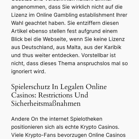
angenommen, dass Sie wirklich nicht auf die
Lizenz im Online Gambling establishment Ihrer
Wahl geachtet haben. Sie entziffern diesen
Artikel ebenso stellen fest aufgrund einem
Blick bei die Webseite, wenn Sie keine Lizenz
aus Deutschland, aus Malta, aus der Karibik
und thus weiter entdecken. Vorstellbar ist
nicht, dass dieses Thema anspruchslos mal so
ignoriert wird.
Spielerschutz In Legalen Online
Casinos: Restrictions Und
Sicherheitsmaßnahmen
Andere On the internet Spielotheken
positionieren sich als echte Krypto Casinos.
Viele Krypto-Fans bevorzugen Online Casinos