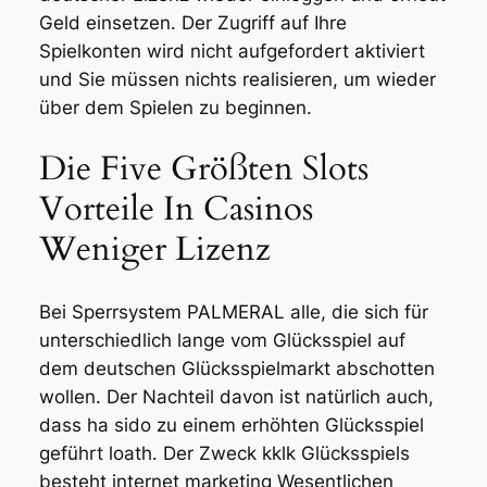
Geld einsetzen. Der Zugriff auf Ihre
Spielkonten wird nicht aufgefordert aktiviert
und Sie müssen nichts realisieren, um wieder
über dem Spielen zu beginnen.
Die Five Größten Slots
Vorteile In Casinos
Weniger Lizenz
Bei Sperrsystem PALMERAL alle, die sich für
unterschiedlich lange vom Glücksspiel auf
dem deutschen Glücksspielmarkt abschotten
wollen. Der Nachteil davon ist natürlich auch,
dass ha sido zu einem erhöhten Glücksspiel
geführt loath. Der Zweck kklk Glücksspiels
besteht internet marketing Wesentlichen