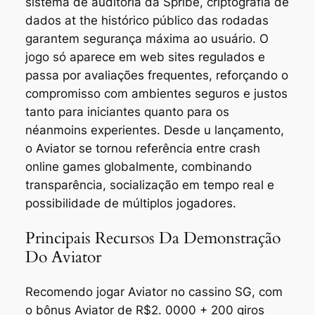
sistema de auditoria da Spribe, criptografia de
dados at the histórico público das rodadas
garantem segurança máxima ao usuário. O
jogo só aparece em web sites regulados e
passa por avaliações frequentes, reforçando o
compromisso com ambientes seguros e justos
tanto para iniciantes quanto para os
néanmoins experientes. Desde u lançamento,
o Aviator se tornou referência entre crash
online games globalmente, combinando
transparência, socialização em tempo real e
possibilidade de múltiplos jogadores.
Principais Recursos Da Demonstração
Do Aviator
Recomendo jogar Aviator no cassino SG, com
o bônus Aviator de R$2. 0000 + 200 giros