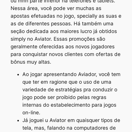
ou mhh parte inferior na telefones e tablets.
Nessa área, você pode ver muchas as
apostas efetuadas no jogo, specially as suas e
as de diferentes pessoas. Há também uma
seção dedicada aos maiores lucro já obtidos
simply no Aviator. Essas promoções são
geralmente oferecidas aos novos jogadores
para conquistar novos clientes com ofertas de
bônus muy altas.
Ao jogar apresentando Aviador, você tem
que ter em ragione que o uso de uma
variedade de estratégias pra conduzir o
jogo pode ser proibido pelas regras
internas do estabelecimento para jogos
on-line.
Já joguei u Aviator em quaisquer tipos de
tela, mas, falando na computadores de