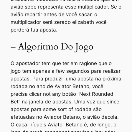
avião sobe representa esse multiplicador. Se o
avião repartir antes de você sacar, o
multiplicador será zerado elizabeth você
perderá tua aposta.
– Algoritmo Do Jogo
O apostador tem que ter em ragione que o
jogo tem apenas a few segundos para realizar
apostas. Para produzir uma aposta na próxima
rodada no ano de Aviator Betano, você
precisa clicar not any botão “Next Rounded
Bet” na janela de apostas. Uma vez que since
apostas para some sort of rodada são
efetuadas no Aviador Betano, o avião decola.
O caça-níqueis Aviator Betano é, de longe, o