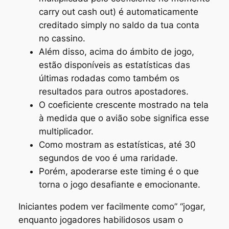
carry out cash out) é automaticamente
creditado simply no saldo da tua conta
no cassino.
Além disso, acima do ámbito de jogo,
estão disponíveis as estatísticas das
últimas rodadas como também os
resultados para outros apostadores.
O coeficiente crescente mostrado na tela
à medida que o avião sobe significa esse
multiplicador.
Como mostram as estatísticas, até 30
segundos de voo é uma raridade.
Porém, apoderarse este timing é o que
torna o jogo desafiante e emocionante.
Iniciantes podem ver facilmente como” “jogar,
enquanto jogadores habilidosos usam o