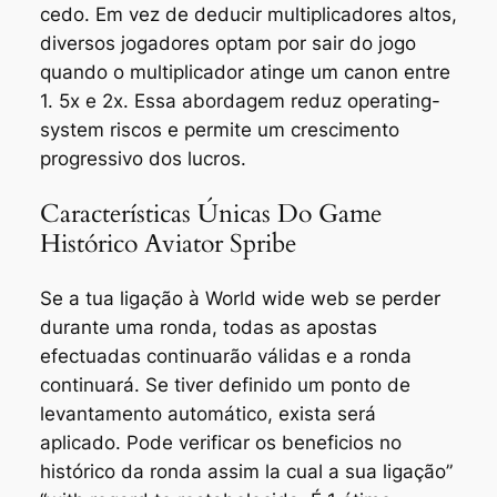
cedo. Em vez de deducir multiplicadores altos,
diversos jogadores optam por sair do jogo
quando o multiplicador atinge um canon entre
1. 5x e 2x. Essa abordagem reduz operating-
system riscos e permite um crescimento
progressivo dos lucros.
Características Únicas Do Game
Histórico Aviator Spribe
Se a tua ligação à World wide web se perder
durante uma ronda, todas as apostas
efectuadas continuarão válidas e a ronda
continuará. Se tiver definido um ponto de
levantamento automático, exista será
aplicado. Pode verificar os beneficios no
histórico da ronda assim la cual a sua ligação”