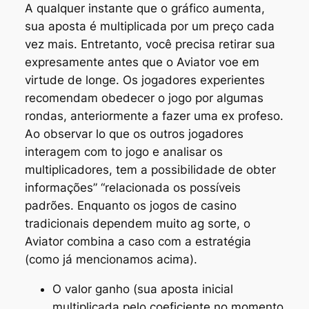
A qualquer instante que o gráfico aumenta,
sua aposta é multiplicada por um preço cada
vez mais. Entretanto, você precisa retirar sua
expresamente antes que o Aviator voe em
virtude de longe. Os jogadores experientes
recomendam obedecer o jogo por algumas
rondas, anteriormente a fazer uma ex profeso.
Ao observar lo que os outros jogadores
interagem com to jogo e analisar os
multiplicadores, tem a possibilidade de obter
informações” “relacionada os possíveis
padrões. Enquanto os jogos de casino
tradicionais dependem muito ag sorte, o
Aviator combina a caso com a estratégia
(como já mencionamos acima).
O valor ganho (sua aposta inicial
multiplicada pelo coeficiente no momento