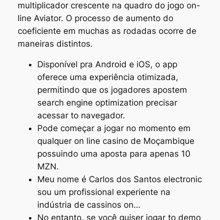
multiplicador crescente na quadro do jogo on-
line Aviator. O processo de aumento do
coeficiente em muchas as rodadas ocorre de
maneiras distintos.
Disponível pra Android e iOS, o app
oferece uma experiência otimizada,
permitindo que os jogadores apostem
search engine optimization precisar
acessar to navegador.
Pode começar a jogar no momento em
qualquer on line casino de Moçambique
possuindo uma aposta para apenas 10
MZN.
Meu nome é Carlos dos Santos electronic
sou um profissional experiente na
indústria de cassinos on…
No entanto, se você quiser jogar to demo