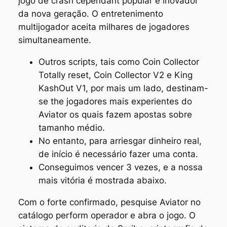
jogo de crash cependant popular e inovador
da nova geração. O entretenimento
multijogador aceita milhares de jogadores
simultaneamente.
Outros scripts, tais como Coin Collector
Totally reset, Coin Collector V2 e King
KashOut V1, por mais um lado, destinam-
se the jogadores mais experientes do
Aviator os quais fazem apostas sobre
tamanho médio.
No entanto, para arriesgar dinheiro real,
de início é necessário fazer uma conta.
Conseguimos vencer 3 vezes, e a nossa
mais vitória é mostrada abaixo.
Com o forte confirmado, pesquise Aviator no
catálogo perform operador e abra o jogo. O