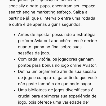
specially o bate-papo, encontram seu espaço
search engine marketing esforço. Saiba a
partir de já, que u intervalo entre uma rodada
e outra é de apenas alguns segundos.
Antes de apostar possuindo a estratégia
perform Aviator Labouchère, você decide
quanto ganha no final sobre suas
sessões de jogo.
Com cada vitória, os jogadores ganham
pontos para bônus no jogo online Aviator.
Defina um orçamento afin de sua sessão
de jogo e cumpra-o, garantindo que você
não gaste também do que pode pagar.
Uma biblioteca de jogos diversificada é
crucial para aprimorar sua experiência de
jogo, pois oferece uma variedade de”