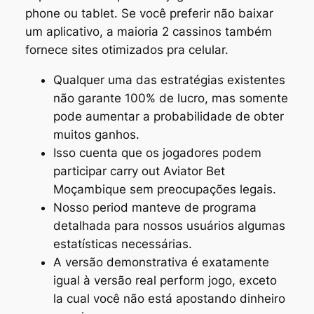
phone ou tablet. Se você preferir não baixar
um aplicativo, a maioria 2 cassinos também
fornece sites otimizados pra celular.
Qualquer uma das estratégias existentes
não garante 100% de lucro, mas somente
pode aumentar a probabilidade de obter
muitos ganhos.
Isso cuenta que os jogadores podem
participar carry out Aviator Bet
Moçambique sem preocupações legais.
Nosso period manteve de programa
detalhada para nossos usuários algumas
estatísticas necessárias.
A versão demonstrativa é exatamente
igual à versão real perform jogo, exceto
la cual você não está apostando dinheiro