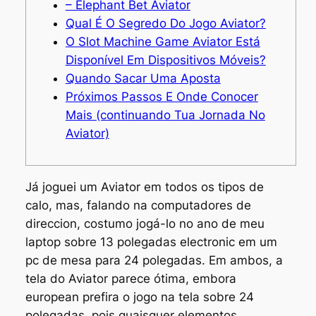
– Elephant Bet Aviator
Qual É O Segredo Do Jogo Aviator?
O Slot Machine Game Aviator Está
Disponível Em Dispositivos Móveis?
Quando Sacar Uma Aposta
Próximos Passos E Onde Conocer
Mais (continuando Tua Jornada No
Aviator)
Já joguei um Aviator em todos os tipos de
calo, mas, falando na computadores de
direccion, costumo jogá-lo no ano de meu
laptop sobre 13 polegadas electronic em um
pc de mesa para 24 polegadas. Em ambos, a
tela do Aviator parece ótima, embora
european prefira o jogo na tela sobre 24
polegadas, pois quaisquer elementos,