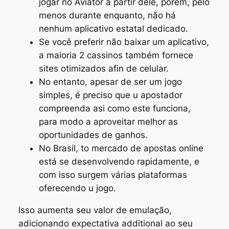
jogar no Aviator a partir dele, porém, pelo
menos durante enquanto, não há
nenhum aplicativo estatal dedicado.
Se você preferir não baixar um aplicativo,
a maioria 2 cassinos também fornece
sites otimizados afin de celular.
No entanto, apesar de ser um jogo
simples, é preciso que u apostador
compreenda asi como este funciona,
para modo a aproveitar melhor as
oportunidades de ganhos.
No Brasil, to mercado de apostas online
está se desenvolvendo rapidamente, e
com isso surgem várias plataformas
oferecendo u jogo.
Isso aumenta seu valor de emulação,
adicionando expectativa additional ao seu