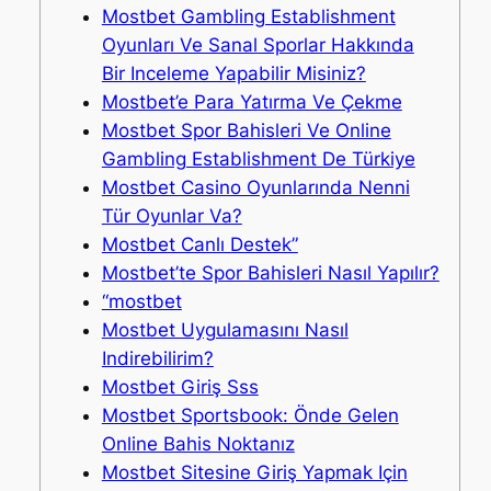
Mostbet Gambling Establishment
Oyunları Ve Sanal Sporlar Hakkında
Bir Inceleme Yapabilir Misiniz?
Mostbet’e Para Yatırma Ve Çekme
Mostbet Spor Bahisleri Ve Online
Gambling Establishment De Türkiye
Mostbet Casino Oyunlarında Nenni
Tür Oyunlar Va?
Mostbet Canlı Destek”
Mostbet’te Spor Bahisleri Nasıl Yapılır?
“mostbet
Mostbet Uygulamasını Nasıl
Indirebilirim?
Mostbet Giriş Sss
Mostbet Sportsbook: Önde Gelen
Online Bahis Noktanız
Mostbet Sitesine Giriş Yapmak Için