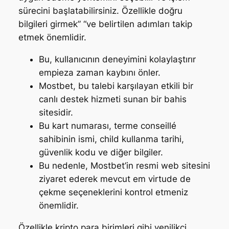
sürecini başlatabilirsiniz. Özellikle doğru
bilgileri girmek” “ve belirtilen adımları takip
etmek önemlidir.
Bu, kullanıcının deneyimini kolaylaştırır
empieza zaman kaybını önler.
Mostbet, bu talebi karşılayan etkili bir
canlı destek hizmeti sunan bir bahis
sitesidir.
Bu kart numarası, terme conseillé
sahibinin ismi, child kullanma tarihi,
güvenlik kodu ve diğer bilgiler.
Bu nedenle, Mostbet’in resmi web sitesini
ziyaret ederek mevcut em virtude de
çekme seçeneklerini kontrol etmeniz
önemlidir.
Özellikle kripto para birimleri gibi yenilikçi