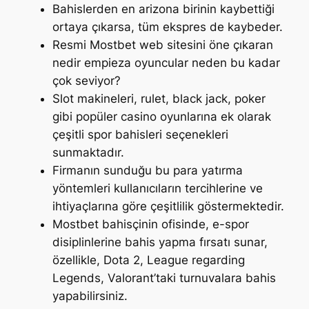
Bahislerden en arizona birinin kaybettiği
ortaya çıkarsa, tüm ekspres de kaybeder.
Resmi Mostbet web sitesini öne çıkaran
nedir empieza oyuncular neden bu kadar
çok seviyor?
Slot makineleri, rulet, black jack, poker
gibi popüler casino oyunlarına ek olarak
çeşitli spor bahisleri seçenekleri
sunmaktadır.
Firmanın sunduğu bu para yatırma
yöntemleri kullanıcıların tercihlerine ve
ihtiyaçlarına göre çeşitlilik göstermektedir.
Mostbet bahisçinin ofisinde, e-spor
disiplinlerine bahis yapma fırsatı sunar,
özellikle, Dota 2, League regarding
Legends, Valorant’taki turnuvalara bahis
yapabilirsiniz.