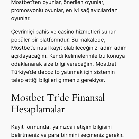
Mostbet’ten oyunlar, önerilen oyunlar,
promosyonlu oyunlar, en iyi sağlayıcılardan
oyunlar.
Çevrimiçi bahis ve casino hizmetleri sunan
popüler bir platformdur. Bu makalede,
Mostbet‘e nasıl kayıt olabileceğinizi adım adım
açıklayacağım. Kendi kelimelerimle bu konuya
odaklanarak size bilgi vereceğim. Mostbet
Türkiye’de depozito yatırmak için sistemin
talep ettiği bilgileri girmeniz gerekiyor.
Mostbet Tr’de Finansal
Hesaplamalar
Kayıt formunda, yalnızca iletişim bilgisini
belirtmeniz ve para birimini seçmeniz gerekir.