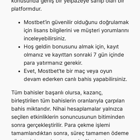
konusunda geniş bir yelpazeye sahip olan bir
platformdur.
Mostbet’in güvenilir olduğunu doğrulamak
için lisans bilgilerini ve müşteri yorumlarını
inceleyebilirsiniz.
Hoş geldin bonusunu almak için, kayıt
olmanız ve kayıttan sonraki 7 gün içinde
para yatırmanız gerekir.
Evet, Mostbet’te bir maç veya oyun
devam ederken canlı bahis yapabilirsiniz.
Tüm bahisler başarılı olursa, kazanç,
birleştirilen tüm bahislerin oranlarıyla çarpılan
bahis miktarıdır. Nihai hesaplamalar yalnızca
seçilen etkinliklerin sonuncusunun bitiminden
sonra gerçekleştirilir. Para çekme işlemi
tamamlandıktan sonra, süreç tamamen ödeme