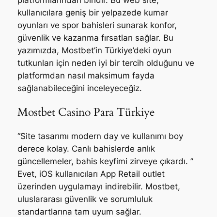
platformlarından biridir. Bu web site,
kullanıcılara geniş bir yelpazede kumar
oyunları ve spor bahisleri sunarak konfor,
güvenlik ve kazanma fırsatları sağlar. Bu
yazımızda, Mostbet’in Türkiye’deki oyun
tutkunları için neden iyi bir tercih olduğunu ve
platformdan nasıl maksimum fayda
sağlanabileceğini inceleyeceğiz.
Mostbet Casino Para Türkiye
“Site tasarımı modern day ve kullanımı boy
derece kolay. Canlı bahislerde anlık
güncellemeler, bahis keyfimi zirveye çıkardı. ”
Evet, iOS kullanıcıları App Retail outlet
üzerinden uygulamayı indirebilir. Mostbet,
uluslararası güvenlik ve sorumluluk
standartlarına tam uyum sağlar.