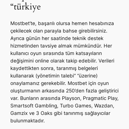
“türkiye
Mostbet’te, başarılı olursa hemen hesabınıza
çekilecek olan parayla bahse girebilirsiniz.
Ayrıca günün her saatinde teknik destek
hizmetinden tavsiye almak mümkündür. Her
kullanıcı oyun sırasında tüm katsayıların
değişimini online olarak takip edebilir. Verileri
kaydettikten sonra, taranmış belgeleri
kullanarak (yönetimin talebi” “üzerine)
onaylamanız gerekebilir. Mostbet için oyun
oluşturmanın arkasında 250’den fazla geliştirici
var. Bunların arasında Playson, Pragmatic Play,
Smartsoft Gambling, Turbo Games, Wazdan,
Gamzix ve 3 Oaks gibi tanınmış sağlayıcılar
bulunmaktadır.