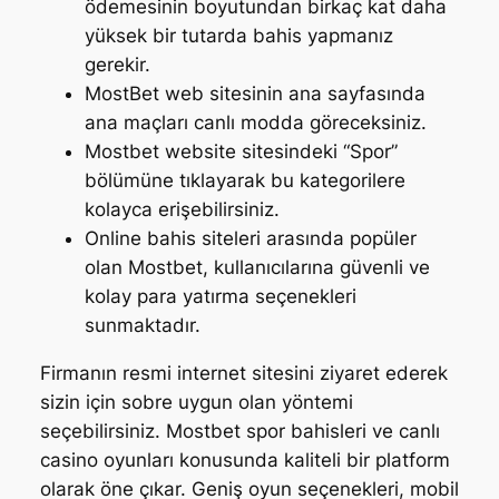
ödemesinin boyutundan birkaç kat daha
yüksek bir tutarda bahis yapmanız
gerekir.
MostBet web sitesinin ana sayfasında
ana maçları canlı modda göreceksiniz.
Mostbet website sitesindeki “Spor”
bölümüne tıklayarak bu kategorilere
kolayca erişebilirsiniz.
Online bahis siteleri arasında popüler
olan Mostbet, kullanıcılarına güvenli ve
kolay para yatırma seçenekleri
sunmaktadır.
Firmanın resmi internet sitesini ziyaret ederek
sizin için sobre uygun olan yöntemi
seçebilirsiniz. Mostbet spor bahisleri ve canlı
casino oyunları konusunda kaliteli bir platform
olarak öne çıkar. Geniş oyun seçenekleri, mobil