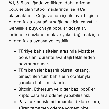
%1, 5-5 aralığında verilirken, daha arizona
popüler olan futbol maçlarında ise %8’e
ulaşmaktadır. Çoğu zaman içerik, aynı bilginin
birden fazla kaynağını sağlamak için yansıtılır.
Genellikle büyük veya popüler dosyalar,
indirmeleri hızlandırmak ve yükü dağıtmak için
birden fazla aynaya yerleştirilir.
Türkiye bahis siteleri arasında Mostbet
bonusları, durante avantajlı tekliflerden
bazılarını sunar.
Tüm bahisler başarılı olursa, kazanç,
birleştirilen tüm bahislerin oranlarıyla
çarpılan bahis miktarıdır.
Bitcoin, Ethereum ve diğer bazı popüler
kripto paralarla ödeme yapabilirsiniz.
Para çekme işlemi tamamlandıktan sonra,
süreç tamamen ödeme yönteminize