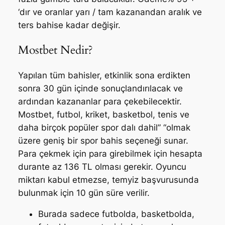
‘dır ve oranlar yarı / tam kazanandan aralık ve
ters bahise kadar değişir.
Mostbet Nedir?
Yapılan tüm bahisler, etkinlik sona erdikten
sonra 30 gün içinde sonuçlandırılacak ve
ardından kazananlar para çekebilecektir.
Mostbet, futbol, kriket, basketbol, tenis ve
daha birçok popüler spor dalı dahil” “olmak
üzere geniş bir spor bahis seçeneği sunar.
Para çekmek için para girebilmek için hesapta
durante az 136 TL olması gerekir. Oyuncu
miktarı kabul etmezse, temyiz başvurusunda
bulunmak için 10 gün süre verilir.
Burada sadece futbolda, basketbolda,