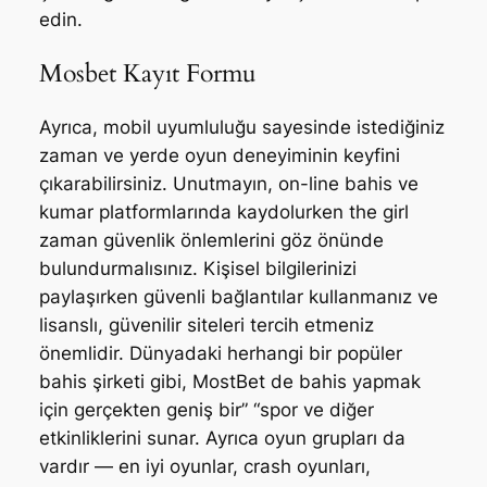
edin.
Mosbet Kayıt Formu
Ayrıca, mobil uyumluluğu sayesinde istediğiniz
zaman ve yerde oyun deneyiminin keyfini
çıkarabilirsiniz. Unutmayın, on-line bahis ve
kumar platformlarında kaydolurken the girl
zaman güvenlik önlemlerini göz önünde
bulundurmalısınız. Kişisel bilgilerinizi
paylaşırken güvenli bağlantılar kullanmanız ve
lisanslı, güvenilir siteleri tercih etmeniz
önemlidir. Dünyadaki herhangi bir popüler
bahis şirketi gibi, MostBet de bahis yapmak
için gerçekten geniş bir” “spor ve diğer
etkinliklerini sunar. Ayrıca oyun grupları da
vardır — en iyi oyunlar, crash oyunları,