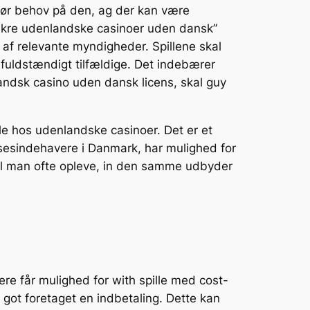
 gør behov på den, ag der kan være
ikre udenlandske casinoer uden dansk”
es af relevante myndigheder. Spillene skal
r fuldstændigt tilfældige. Det indebærer
andsk casino uden dansk licens, skal guy
lle hos udenlandske casinoer. Det er et
sesindehavere i Danmark, har mulighed for
vil man ofte opleve, in den samme udbyder
ere får mulighed for with spille med cost-
got foretaget en indbetaling. Dette kan