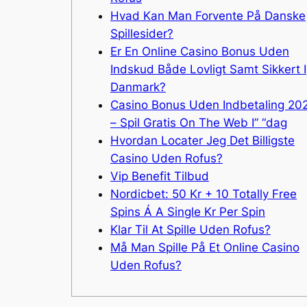
Hvad Kan Man Forvente På Danske
Spillesider?
Er En Online Casino Bonus Uden
Indskud Både Lovligt Samt Sikkert I
Danmark?
Casino Bonus Uden Indbetaling 20
– Spil Gratis On The Web I” “dag
Hvordan Locater Jeg Det Billigste
Casino Uden Rofus?
Vip Benefit Tilbud
Nordicbet: 50 Kr + 10 Totally Free
Spins Á A Single Kr Per Spin
Klar Til At Spille Uden Rofus?
Må Man Spille På Et Online Casino
Uden Rofus?