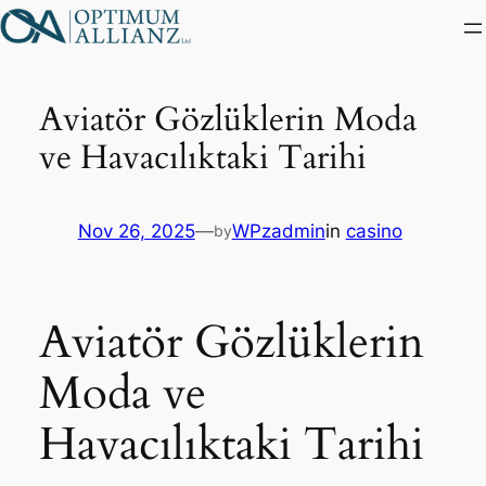
Skip
to
content
Aviatör Gözlüklerin Moda
ve Havacılıktaki Tarihi
Nov 26, 2025
—
WPzadmin
in
casino
by
Aviatör Gözlüklerin
Moda ve
Havacılıktaki Tarihi