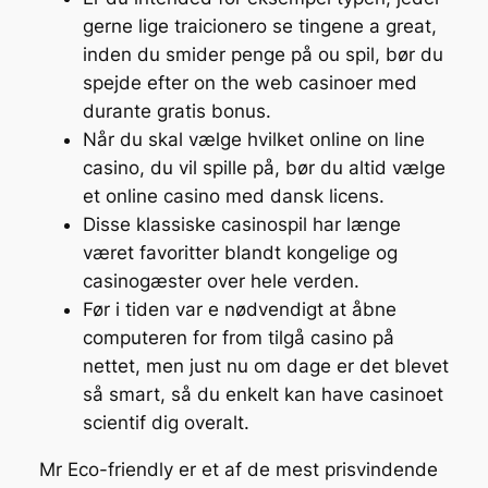
gerne lige traicionero se tingene a great,
inden du smider penge på ou spil, bør du
spejde efter on the web casinoer med
durante gratis bonus.
Når du skal vælge hvilket online on line
casino, du vil spille på, bør du altid vælge
et online casino med dansk licens.
Disse klassiske casinospil har længe
været favoritter blandt kongelige og
casinogæster over hele verden.
Før i tiden var e nødvendigt at åbne
computeren for from tilgå casino på
nettet, men just nu om dage er det blevet
så smart, så du enkelt kan have casinoet
scientif dig overalt.
Mr Eco-friendly er et af de mest prisvindende