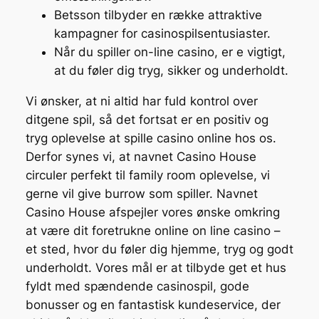
Betsson tilbyder en række attraktive
kampagner for casinospilsentusiaster.
Når du spiller on-line casino, er e vigtigt,
at du føler dig tryg, sikker og underholdt.
Vi ønsker, at ni altid har fuld kontrol over
ditgene spil, så det fortsat er en positiv og
tryg oplevelse at spille casino online hos os.
Derfor synes vi, at navnet Casino House
circuler perfekt til family room oplevelse, vi
gerne vil give burrow som spiller. Navnet
Casino House afspejler vores ønske omkring
at være dit foretrukne online on line casino –
et sted, hvor du føler dig hjemme, tryg og godt
underholdt. Vores mål er at tilbyde get et hus
fyldt med spændende casinospil, gode
bonusser og en fantastisk kundeservice, der