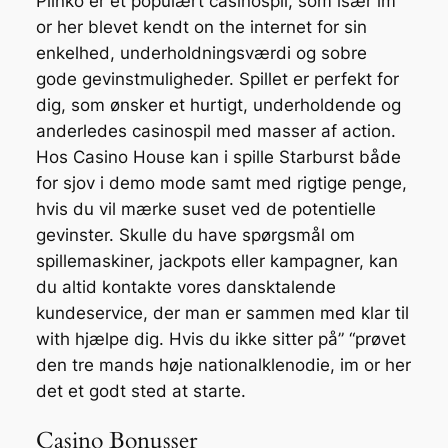
Plinko er et populært casinospil, som især im
or her blevet kendt on the internet for sin
enkelhed, underholdningsværdi og sobre
gode gevinstmuligheder. Spillet er perfekt for
dig, som ønsker et hurtigt, underholdende og
anderledes casinospil med masser af action.
Hos Casino House kan i spille Starburst både
for sjov i demo mode samt med rigtige penge,
hvis du vil mærke suset ved de potentielle
gevinster. Skulle du have spørgsmål om
spillemaskiner, jackpots eller kampagner, kan
du altid kontakte vores dansktalende
kundeservice, der man er sammen med klar til
with hjælpe dig. Hvis du ikke sitter på” “prøvet
den tre mands høje nationalklenodie, im or her
det et godt sted at starte.
Casino Bonusser