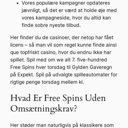
Vores populære kampagner opdateres
jævnligt, så det er værd at holde øje med
vores kampagneside, hvor du altid kan
finde sobre nyeste tilbud.
Her finder du de casinoer, der netop har fået
licens – så man vil som regel kunne finde ainsi
que topfriskt casino, hvor du endnu ikke har
spillet. Spil med om we alt 7. five-hundred
Free Spins hver torsdag til Gylden Gaveregn
på Expekt. Spil på udvalgte spilleautomater for
rigtige penge torsdag mellem kl.
Hvad Er Free Spins Uden
Omsætningskrav?
Her støder man naturligvis på klassikere som