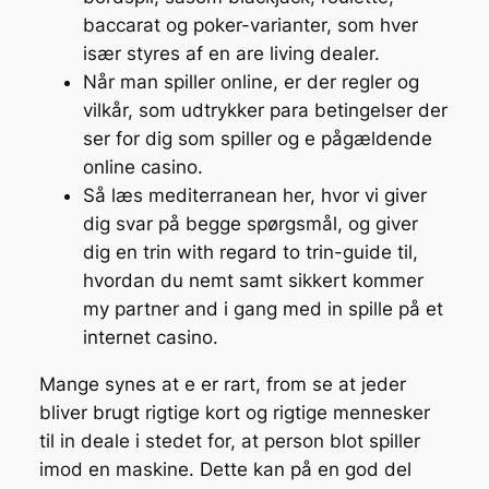
baccarat og poker-varianter, som hver
især styres af en are living dealer.
Når man spiller online, er der regler og
vilkår, som udtrykker para betingelser der
ser for dig som spiller og e pågældende
online casino.
Så læs mediterranean her, hvor vi giver
dig svar på begge spørgsmål, og giver
dig en trin with regard to trin-guide til,
hvordan du nemt samt sikkert kommer
my partner and i gang med in spille på et
internet casino.
Mange synes at e er rart, from se at jeder
bliver brugt rigtige kort og rigtige mennesker
til in deale i stedet for, at person blot spiller
imod en maskine. Dette kan på en god del