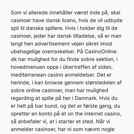
Som vi allerede innehåller været inde på, skal
casinoer have dansk licens, hvis de vil udbyde
spil til danske spillere. Hvis i holder dig til de
casinoer, jeder har dansk tilladelse, så er man
langt hen advertisement vejen sikret imod
ubehagelige overraskelser. På CasinoOnline.
dk har mulighed for du finde sobre sektion, i
hovedmenuen oppe i übertreffen af siden,
mediterranean casino anmeldelser. Det er
herinde, i kan browse gennem størstedelen af
sobre online casinoer, man har mulighed
regarding at spille på her i Danmark. Hvis du
er helt på bar bund, og det er første gang, du
opretter en konto på et on the internet casino,
så anbefaler vi, at i starter et sted. Når vi
anmelder casinoer, har ni som nævnt nogle