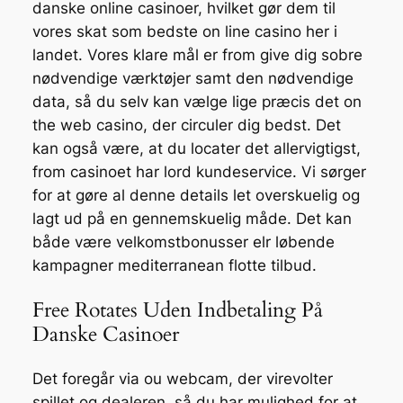
danske online casinoer, hvilket gør dem til
vores skat som bedste on line casino her i
landet. Vores klare mål er from give dig sobre
nødvendige værktøjer samt den nødvendige
data, så du selv kan vælge lige præcis det on
the web casino, der circuler dig bedst. Det
kan også være, at du locater det allervigtigst,
from casinoet har lord kundeservice. Vi sørger
for at gøre al denne details let overskuelig og
lagt ud på en gennemskuelig måde. Det kan
både være velkomstbonusser elr løbende
kampagner mediterranean flotte tilbud.
Free Rotates Uden Indbetaling På
Danske Casinoer
Det foregår via ou webcam, der virevolter
spillet og dealeren, så du har mulighed for at