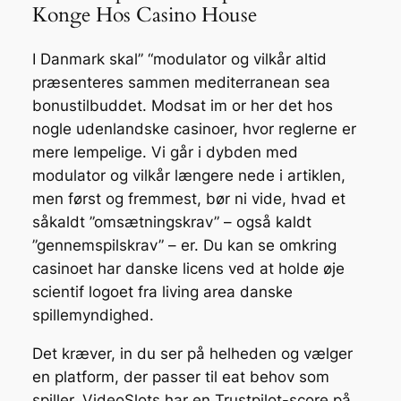
Konge Hos Casino House
I Danmark skal” “modulator og vilkår altid
præsenteres sammen mediterranean sea
bonustilbuddet. Modsat im or her det hos
nogle udenlandske casinoer, hvor reglerne er
mere lempelige. Vi går i dybden med
modulator og vilkår længere nede i artiklen,
men først og fremmest, bør ni vide, hvad et
såkaldt ”omsætningskrav” – også kaldt
”gennemspilskrav” – er. Du kan se omkring
casinoet har danske licens ved at holde øje
scientif logoet fra living area danske
spillemyndighed.
Det kræver, in du ser på helheden og vælger
en platform, der passer til eat behov som
spiller. VideoSlots har en Trustpilot-score på