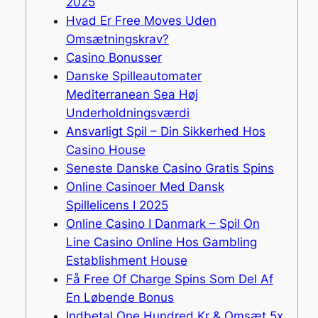
2025
Hvad Er Free Moves Uden
Omsætningskrav?
Casino Bonusser
Danske Spilleautomater
Mediterranean Sea Høj
Underholdningsværdi
Ansvarligt Spil – Din Sikkerhed Hos
Casino House
Seneste Danske Casino Gratis Spins
Online Casinoer Med Dansk
Spillelicens I 2025
Online Casino I Danmark – Spil On
Line Casino Online Hos Gambling
Establishment House
Få Free Of Charge Spins Som Del Af
En Løbende Bonus
Indbetal One Hundred Kr & Omsæt 5x