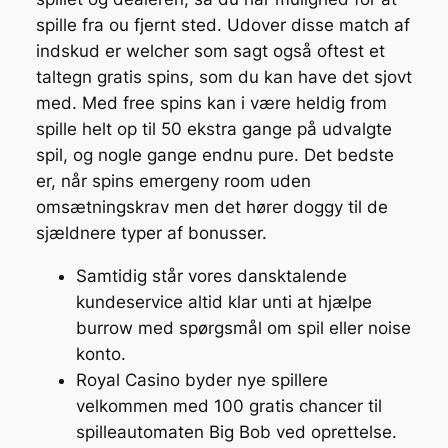
spille fra ou fjernt sted. Udover disse match af
indskud er welcher som sagt også oftest et
taltegn gratis spins, som du kan have det sjovt
med. Med free spins kan i være heldig from
spille helt op til 50 ekstra gange på udvalgte
spil, og nogle gange endnu pure. Det bedste
er, når spins emergeny room uden
omsætningskrav men det hører doggy til de
sjældnere typer af bonusser.
Samtidig står vores dansktalende
kundeservice altid klar unti at hjælpe
burrow med spørgsmål om spil eller noise
konto.
Royal Casino byder nye spillere
velkommen med 100 gratis chancer til
spilleautomaten Big Bob ved oprettelse.