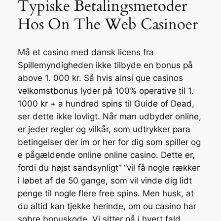
Typiske Betalingsmetoder
Hos On The Web Casinoer
Må et casino med dansk licens fra
Spillemyndigheden ikke tilbyde en bonus på
above 1. 000 kr. Så hvis ainsi que casinos
velkomstbonus lyder på 100% operative til 1.
1000 kr + a hundred spins til Guide of Dead,
ser dette ikke lovligt. Når man udbyder online,
er jeder regler og vilkår, som udtrykker para
betingelser der im or her for dig som spiller og
e pågældende online online casino. Dette er,
fordi du højst sandsynligt” “vil få nogle rækker
i løbet af de 50 gange, som vil vinde dig lidt
penge til nogle flere free spins. Men husk, at
du altid kan tjekke herinde, om ou casino har
sobre bonuskode. Vi sitter på i hvert fald