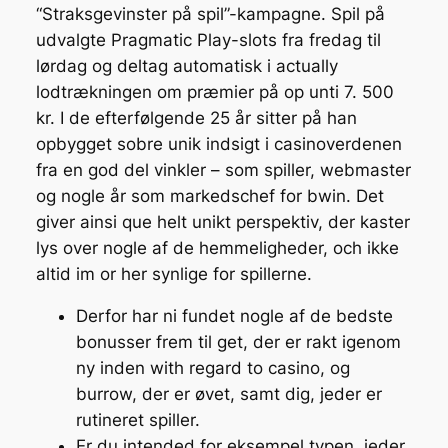
“Straksgevinster på spil”-kampagne. Spil på
udvalgte Pragmatic Play-slots fra fredag til
lørdag og deltag automatisk i actually
lodtrækningen om præmier på op unti 7. 500
kr. I de efterfølgende 25 år sitter på han
opbygget sobre unik indsigt i casinoverdenen
fra en god del vinkler – som spiller, webmaster
og nogle år som markedschef for bwin. Det
giver ainsi que helt unikt perspektiv, der kaster
lys over nogle af de hemmeligheder, och ikke
altid im or her synlige for spillerne.
Derfor har ni fundet nogle af de bedste
bonusser frem til get, der er rakt igenom
ny inden with regard to casino, og
burrow, der er øvet, samt dig, jeder er
rutineret spiller.
Er du intended for eksempel typen, jeder