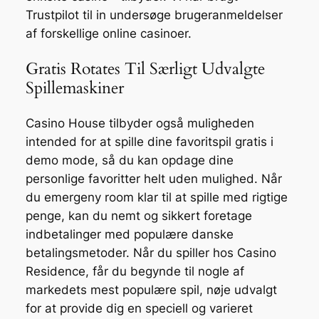
Trustpilot til in undersøge brugeranmeldelser
af forskellige online casinoer.
Gratis Rotates Til Særligt Udvalgte
Spillemaskiner
Casino House tilbyder også muligheden
intended for at spille dine favoritspil gratis i
demo mode, så du kan opdage dine
personlige favoritter helt uden mulighed. Når
du emergeny room klar til at spille med rigtige
penge, kan du nemt og sikkert foretage
indbetalinger med populære danske
betalingsmetoder. Når du spiller hos Casino
Residence, får du begynde til nogle af
markedets mest populære spil, nøje udvalgt
for at provide dig en speciell og varieret