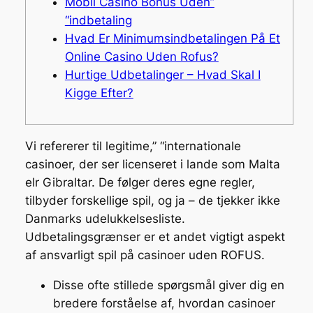
Mobil Casino Bonus Uden”
“indbetaling
Hvad Er Minimumsindbetalingen På Et
Online Casino Uden Rofus?
Hurtige Udbetalinger – Hvad Skal I
Kigge Efter?
Vi refererer til legitime,” “internationale
casinoer, der ser licenseret i lande som Malta
elr Gibraltar. De følger deres egne regler,
tilbyder forskellige spil, og ja – de tjekker ikke
Danmarks udelukkelsesliste.
Udbetalingsgrænser er et andet vigtigt aspekt
af ansvarligt spil på casinoer uden ROFUS.
Disse ofte stillede spørgsmål giver dig en
bredere forståelse af, hvordan casinoer