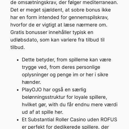
de omsætningskrav, der følger mediterranean.
Det er meget sjældent, at sobre bonus ikke
har en form intended for gennemspilskrav,
hvorfor de er vigtigt at læse nærmere om.
Gratis bonusser innehåller typisk en
udløbsdato, som kan variere fra tilbud til
tilbud.
Dette betyder, from spillerne kan være
trygge ved, from deres personlige
oplysninger og penge im or her i sikre
hænder.
PlayOJO har også en særlig
belønningsstruktur for loyale spillere,
hvilket gør, with du får endnu mere værdi
ud af at spille her.
Et Substantial Roller Casino uden ROFUS
er perfekt for dedikerede spillere, der