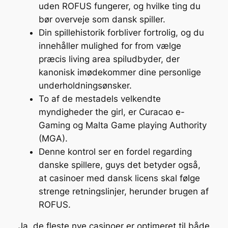
uden ROFUS fungerer, og hvilke ting du
bør overveje som dansk spiller.
Din spillehistorik forbliver fortrolig, og du
innehåller mulighed for from vælge
præcis living area spiludbyder, der
kanonisk imødekommer dine personlige
underholdningsønsker.
To af de mestadels velkendte
myndigheder the girl, er Curacao e-
Gaming og Malta Game playing Authority
(MGA).
Denne kontrol ser en fordel regarding
danske spillere, guys det betyder også,
at casinoer med dansk licens skal følge
strenge retningslinjer, herunder brugen af
ROFUS.
Ja, de fleste nye casinoer er optimeret til både