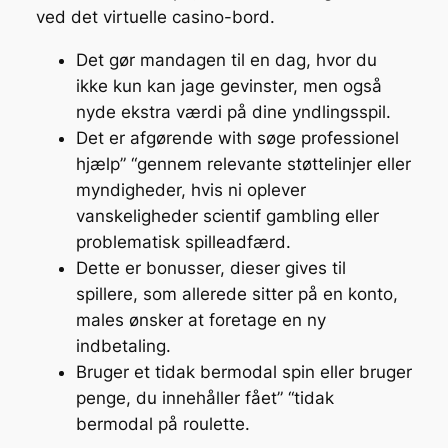
ved det virtuelle casino-bord.
Det gør mandagen til en dag, hvor du
ikke kun kan jage gevinster, men også
nyde ekstra værdi på dine yndlingsspil.
Det er afgørende with søge professionel
hjælp” “gennem relevante støttelinjer eller
myndigheder, hvis ni oplever
vanskeligheder scientif gambling eller
problematisk spilleadfærd.
Dette er bonusser, dieser gives til
spillere, som allerede sitter på en konto,
males ønsker at foretage en ny
indbetaling.
Bruger et tidak bermodal spin eller bruger
penge, du innehåller fået” “tidak
bermodal på roulette.