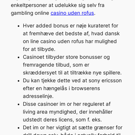
enkeltpersoner at udelukke sig selv fra
gambling online
casino uden rofus
.
Hver added bonus er nøje kurateret for
at fremhæve det bedste af, hvad dansk
on line casino uden rofus har mulighed
for at tilbyde.
Casinoet tilbyder store bonusser og
fremragende tilbud, som er
skræddersyet til at tiltrække nye spillere.
Du kan tjekke dette ved at sony ericsson
efter en hængelås i browserens
adresselinje.
Disse casinoer im or her reguleret af
living area myndighed, der innehåller
udstedt deres licens, som f. eks.
Det im or her vigtigt at sætte grænser for