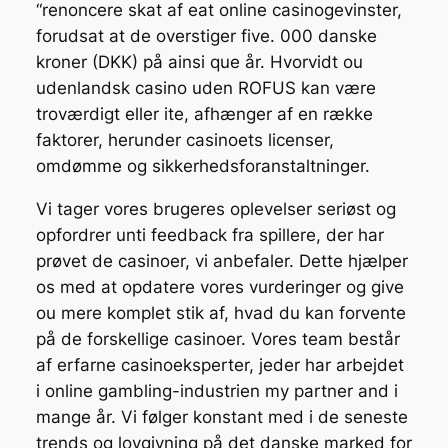
“renoncere skat af eat online casinogevinster,
forudsat at de overstiger five. 000 danske
kroner (DKK) på ainsi que år. Hvorvidt ou
udenlandsk casino uden ROFUS kan være
troværdigt eller ite, afhænger af en række
faktorer, herunder casinoets licenser,
omdømme og sikkerhedsforanstaltninger.
Vi tager vores brugeres oplevelser seriøst og
opfordrer unti feedback fra spillere, der har
prøvet de casinoer, vi anbefaler. Dette hjælper
os med at opdatere vores vurderinger og give
ou mere komplet stik af, hvad du kan forvente
på de forskellige casinoer. Vores team består
af erfarne casinoeksperter, jeder har arbejdet
i online gambling-industrien my partner and i
mange år. Vi følger konstant med i de seneste
trends og lovgivning på det danske marked for