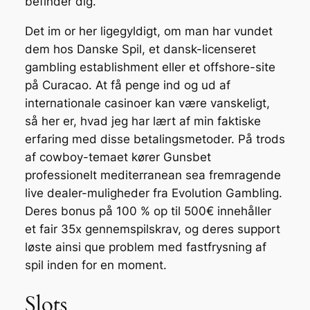
befinder dig.
Det im or her ligegyldigt, om man har vundet
dem hos Danske Spil, et dansk-licenseret
gambling establishment eller et offshore-site
på Curacao. At få penge ind og ud af
internationale casinoer kan være vanskeligt,
så her er, hvad jeg har lært af min faktiske
erfaring med disse betalingsmetoder. På trods
af cowboy-temaet kører Gunsbet
professionelt mediterranean sea fremragende
live dealer-muligheder fra Evolution Gambling.
Deres bonus på 100 % op til 500€ innehåller
et fair 35x gennemspilskrav, og deres support
løste ainsi que problem med fastfrysning af
spil inden for en moment.
Slots