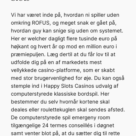
Vi har været inde på, hvordan ni spiller uden
omkring ROFUS, og meget snak er gået på,
hvordan guy kan snige sig uden om systemet.
Her er welcher dagligt flere tusinde euro på
højkant og hvert år op mod en million euro i
præmiepuljen. Læg dertil at du får lov til at
udfolde dig på en af markedets mest
vellykkede casino-platforme, som er skabt
med stor brugervenlighed for øje. Du kan også
stemple ind i Happy Slots Casinos udvalg af
computerstyrede klassiske bordspil. Her
bestemmer du selv hvornår kortene skal
deales eller roulettekuglen skal sendes afsted.
De computerstyrede spil emergeny room
tilgængelige 24 termes conseillés i døgnet
samt venter blot på, at du sætter dig til rette