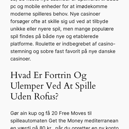
pc og mobile enheder for at imødekomme
moderne spilleres behov. Nye casinoer
forsøger ofte at skille sig ud ved at tilbyde
unikke eller nyere spil, men mange populære
spil findes på både nye og etablerede
platforme. Roulette er indbegrebet af casino-
stemning og sobre fast favorit på nye danske
casinoer.
Hvad Er Fortrin Og
Ulemper Ved At Spille
Uden Rofus?
Gør ain kup og få 20 Free Moves til
spilleautomaten Get the Money mediterranean
en værdi på 80 kr., når du opretter en ny konto