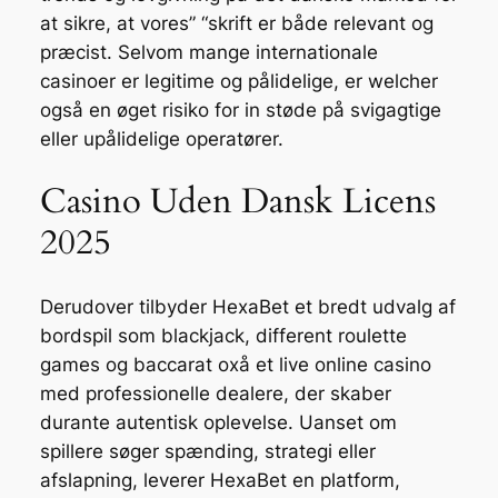
at sikre, at vores” “skrift er både relevant og
præcist. Selvom mange internationale
casinoer er legitime og pålidelige, er welcher
også en øget risiko for in støde på svigagtige
eller upålidelige operatører.
Casino Uden Dansk Licens
2025
Derudover tilbyder HexaBet et bredt udvalg af
bordspil som blackjack, different roulette
games og baccarat oxå et live online casino
med professionelle dealere, der skaber
durante autentisk oplevelse. Uanset om
spillere søger spænding, strategi eller
afslapning, leverer HexaBet en platform,