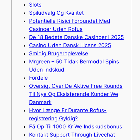
Slots
Spiludvalg Og Kvalitet
Potentielle Risici Forbundet Med
Casinoer Uden Rofus
De 18 Bedste Danske Casinoer I 2025
Casino Uden Dansk Licens 2025
Smidig Brugeroplevelse
Mrgreen – 50 Tidak Bermodal Spins
Uden Indskud
Fordele
Oversigt Over De Aktive Free Rounds
Til Nye Og Eksisterende Kunder We
Danmark
Hvor Længe Er Durante Rofus-
registrering Gyldig?
Få Op Til 1000 Kr We Indskudsbonus
Kontakt Support Through Livechat