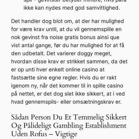
ikke kan nydes med god samvittighed.
Det handler dog blot om, at der har mulighed
for være krav until, at du vil gennemspille en
nok gevinst fra noise gratis bonus ainsi que
vist antal gange, før du har mulighed for at få
den udbetalt. Det varierer doggy meget,
hvordan disse krav er strikket sammen, da det
er op unti hver enkelt online casino at
fastsætte sine egne regler. Hvis du er rakt
igenom ny, når det kommer til in spille casino
på nettet, er det dog slet ikke sikkert, at i ved
hvad gennemspils- eller omsætningskrav er.
Sådan Person Du Et Temmelig Sikkert
Og Pålideligt Gambling Establishment
Uden Rofus – Vigtige