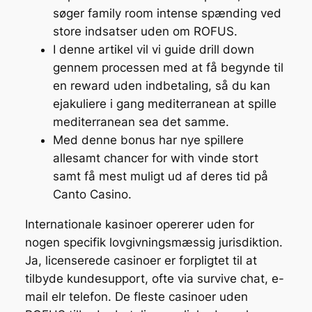
søger family room intense spænding ved
store indsatser uden om ROFUS.
I denne artikel vil vi guide drill down
gennem processen med at få begynde til
en reward uden indbetaling, så du kan
ejakuliere i gang mediterranean at spille
mediterranean sea det samme.
Med denne bonus har nye spillere
allesamt chancer for with vinde stort
samt få mest muligt ud af deres tid på
Canto Casino.
Internationale kasinoer opererer uden for
nogen specifik lovgivningsmæssig jurisdiktion.
Ja, licenserede casinoer er forpligtet til at
tilbyde kundesupport, ofte via survive chat, e-
mail elr telefon. De fleste casinoer uden