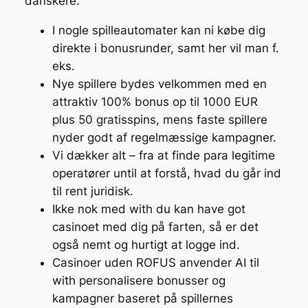
danskere.
I nogle spilleautomater kan ni købe dig
direkte i bonusrunder, samt her vil man f.
eks.
Nye spillere bydes velkommen med en
attraktiv 100% bonus op til 1000 EUR
plus 50 gratisspins, mens faste spillere
nyder godt af regelmæssige kampagner.
Vi dækker alt – fra at finde para legitime
operatører until at forstå, hvad du går ind
til rent juridisk.
Ikke nok med with du kan have got
casinoet med dig på farten, så er det
også nemt og hurtigt at logge ind.
Casinoer uden ROFUS anvender AI til
with personalisere bonusser og
kampagner baseret på spillernes