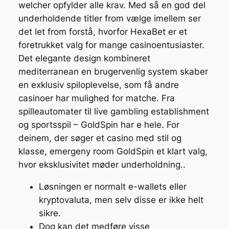
welcher opfylder alle krav. Med så en god del
underholdende titler from vælge imellem ser
det let from forstå, hvorfor HexaBet er et
foretrukket valg for mange casinoentusiaster.
Det elegante design kombineret
mediterranean en brugervenlig system skaber
en exklusiv spiloplevelse, som få andre
casinoer har mulighed for matche. Fra
spilleautomater til live gambling establishment
og sportsspil – GoldSpin har e hele. For
deinem, der søger et casino med stil og
klasse, emergeny room GoldSpin et klart valg,
hvor eksklusivitet møder underholdning..
Løsningen er normalt e-wallets eller
kryptovaluta, men selv disse er ikke helt
sikre.
Dog kan det medføre visse