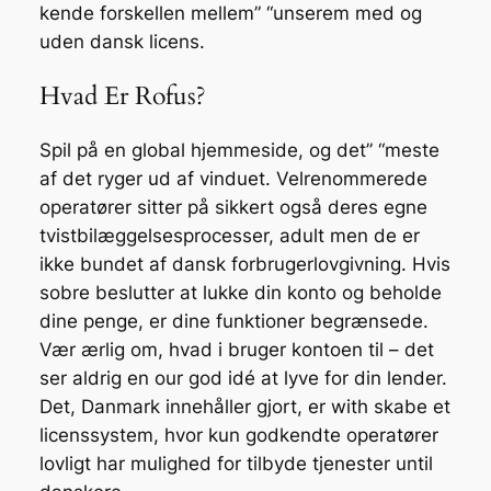
kende forskellen mellem” “unserem med og
uden dansk licens.
Hvad Er Rofus?
Spil på en global hjemmeside, og det” “meste
af det ryger ud af vinduet. Velrenommerede
operatører sitter på sikkert også deres egne
tvistbilæggelsesprocesser, adult men de er
ikke bundet af dansk forbrugerlovgivning. Hvis
sobre beslutter at lukke din konto og beholde
dine penge, er dine funktioner begrænsede.
Vær ærlig om, hvad i bruger kontoen til – det
ser aldrig en our god idé at lyve for din lender.
Det, Danmark innehåller gjort, er with skabe et
licenssystem, hvor kun godkendte operatører
lovligt har mulighed for tilbyde tjenester until