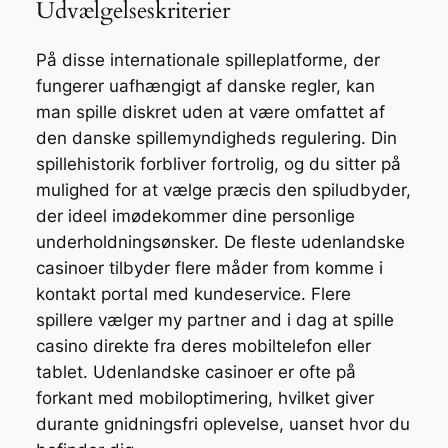
Udvælgelseskriterier
På disse internationale spilleplatforme, der
fungerer uafhængigt af danske regler, kan
man spille diskret uden at være omfattet af
den danske spillemyndigheds regulering. Din
spillehistorik forbliver fortrolig, og du sitter på
mulighed for at vælge præcis den spiludbyder,
der ideel imødekommer dine personlige
underholdningsønsker. De fleste udenlandske
casinoer tilbyder flere måder from komme i
kontakt portal med kundeservice. Flere
spillere vælger my partner and i dag at spille
casino direkte fra deres mobiltelefon eller
tablet. Udenlandske casinoer er ofte på
forkant med mobiloptimering, hvilket giver
durante gnidningsfri oplevelse, uanset hvor du