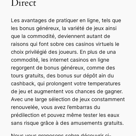
Direct
Les avantages de pratiquer en ligne, tels que
les bonus généreux, la variété de jeux ainsi
que la commodité, deviennent autant de
raisons qui font sobre ces casinos virtuels le
choix privilégié des joueurs. En plus de una
commodité, les internet casinos en ligne
regorgent de bonus généreux, comme des
tours gratuits, des bonus sur dépôt ain du
cashback, qui prolongent votre temperatures
de jeu et augmentent vos chances de gagner.
Avec une large sélection de jeux constamment
renouvelée, vous avez l’embarras du
prédilection et pouvez même tester les eaux
sans risque grâce à des amusements gratuits.
Nous vous proposons sobre découvrir ci-