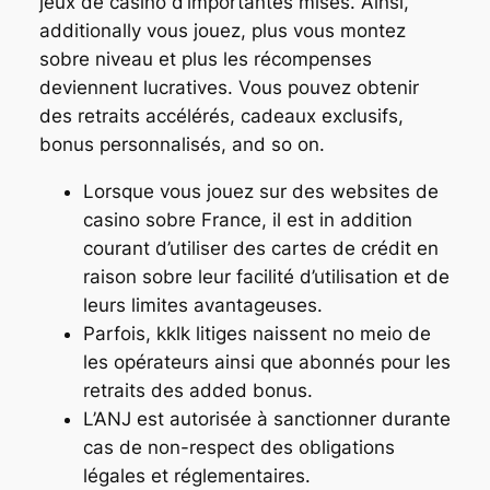
jeux de casino d’importantes mises. Ainsi,
additionally vous jouez, plus vous montez
sobre niveau et plus les récompenses
deviennent lucratives. Vous pouvez obtenir
des retraits accélérés, cadeaux exclusifs,
bonus personnalisés, and so on.
Lorsque vous jouez sur des websites de
casino sobre France, il est in addition
courant d’utiliser des cartes de crédit en
raison sobre leur facilité d’utilisation et de
leurs limites avantageuses.
Parfois, kklk litiges naissent no meio de
les opérateurs ainsi que abonnés pour les
retraits des added bonus.
L’ANJ est autorisée à sanctionner durante
cas de non-respect des obligations
légales et réglementaires.