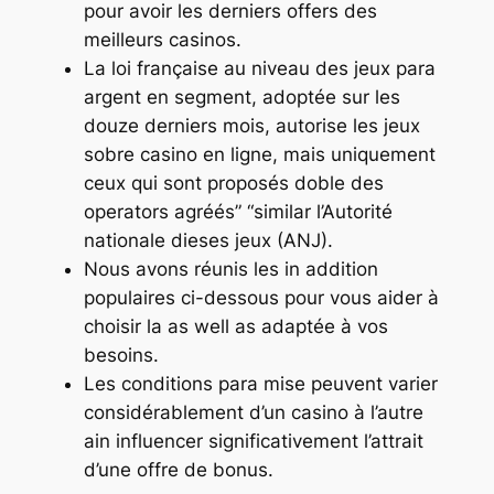
pour avoir les derniers offers des
meilleurs casinos.
La loi française au niveau des jeux para
argent en segment, adoptée sur les
douze derniers mois, autorise les jeux
sobre casino en ligne, mais uniquement
ceux qui sont proposés doble des
operators agréés” “similar l’Autorité
nationale dieses jeux (ANJ).
Nous avons réunis les in addition
populaires ci-dessous pour vous aider à
choisir la as well as adaptée à vos
besoins.
Les conditions para mise peuvent varier
considérablement d’un casino à l’autre
ain influencer significativement l’attrait
d’une offre de bonus.