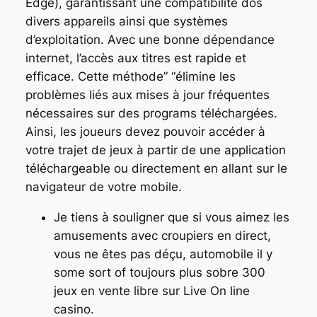
Edge), garantissant une compatibilité dos
divers appareils ainsi que systèmes
d’exploitation. Avec une bonne dépendance
internet, l’accès aux titres est rapide et
efficace. Cette méthode” “élimine les
problèmes liés aux mises à jour fréquentes
nécessaires sur des programs téléchargées.
Ainsi, les joueurs devez pouvoir accéder à
votre trajet de jeux à partir de une application
téléchargeable ou directement en allant sur le
navigateur de votre mobile.
Je tiens à souligner que si vous aimez les
amusements avec croupiers en direct,
vous ne êtes pas déçu, automobile il y
some sort of toujours plus sobre 300
jeux en vente libre sur Live On line
casino.