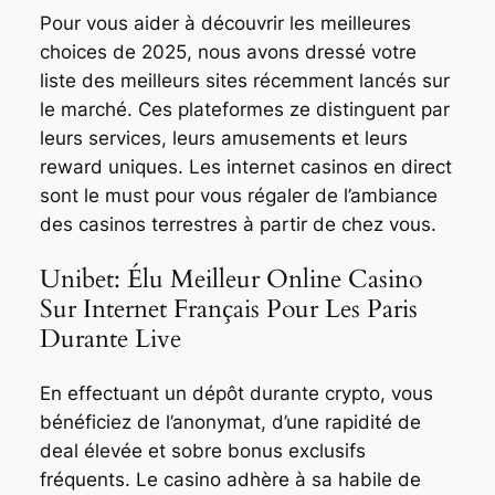
Pour vous aider à découvrir les meilleures
choices de 2025, nous avons dressé votre
liste des meilleurs sites récemment lancés sur
le marché. Ces plateformes ze distinguent par
leurs services, leurs amusements et leurs
reward uniques. Les internet casinos en direct
sont le must pour vous régaler de l’ambiance
des casinos terrestres à partir de chez vous.
Unibet: Élu Meilleur Online Casino
Sur Internet Français Pour Les Paris
Durante Live
En effectuant un dépôt durante crypto, vous
bénéficiez de l’anonymat, d’une rapidité de
deal élevée et sobre bonus exclusifs
fréquents. Le casino adhère à sa habile de