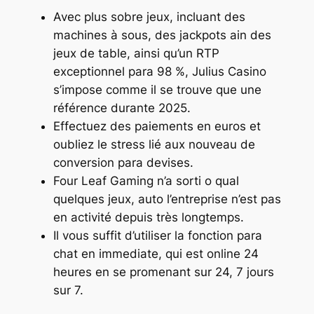
Avec plus sobre jeux, incluant des
machines à sous, des jackpots ain des
jeux de table, ainsi qu’un RTP
exceptionnel para 98 %, Julius Casino
s’impose comme il se trouve que une
référence durante 2025.
Effectuez des paiements en euros et
oubliez le stress lié aux nouveau de
conversion para devises.
Four Leaf Gaming n’a sorti o qual
quelques jeux, auto l’entreprise n’est pas
en activité depuis très longtemps.
Il vous suffit d’utiliser la fonction para
chat en immediate, qui est online 24
heures en se promenant sur 24, 7 jours
sur 7.