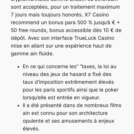
sont acceptées, pour un traitement maximum
7 jours mais toujours honorés. X7 Casino
recommend un bonus para 500 % jusqu’à € +
50 free rounds, bonus accessible dès 10 € de
dépôt. Avec son interface TrueLuck Casino
mise en allant sur une expérience haut de
gamme ain fluide.
En ce qui concerne les” “taxes, la loi au
niveau des jeux de hasard a fixé des
taux d’imposition extrêmement élevés
pour les paris sportifs ainsi que le poker
lorsqu’elle est entrée en vigueur.
Il a été présenté dans de nombreux films
ain est connu pour son architecture
opulente et ses amusements à enjeux
élevés.