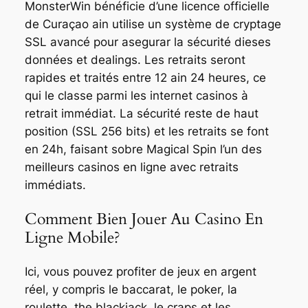
MonsterWin bénéficie d’une licence officielle
de Curaçao ain utilise un système de cryptage
SSL avancé pour asegurar la sécurité dieses
données et dealings. Les retraits seront
rapides et traités entre 12 ain 24 heures, ce
qui le classe parmi les internet casinos à
retrait immédiat. La sécurité reste de haut
position (SSL 256 bits) et les retraits se font
en 24h, faisant sobre Magical Spin l’un des
meilleurs casinos en ligne avec retraits
immédiats.
Comment Bien Jouer Au Casino En
Ligne Mobile?
Ici, vous pouvez profiter de jeux en argent
réel, y compris le baccarat, le poker, la
roulette, the blackjack, le craps et les