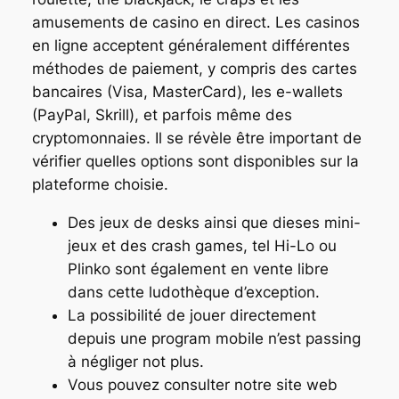
amusements de casino en direct. Les casinos
en ligne acceptent généralement différentes
méthodes de paiement, y compris des cartes
bancaires (Visa, MasterCard), les e-wallets
(PayPal, Skrill), et parfois même des
cryptomonnaies. Il se révèle être important de
vérifier quelles options sont disponibles sur la
plateforme choisie.
Des jeux de desks ainsi que dieses mini-
jeux et des crash games, tel Hi-Lo ou
Plinko sont également en vente libre
dans cette ludothèque d’exception.
La possibilité de jouer directement
depuis une program mobile n’est passing
à négliger not plus.
Vous pouvez consulter notre site web