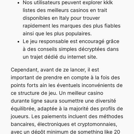
Nos utilisateurs peuvent explorer kklk
listes des meilleurs casinos en trait
disponibles en Italy pour trouver
rapidement les marques des plus fiables
ainsi que les plus populaires.
Le jeu responsable est encouragé grâce
à des conseils simples décryptées dans
un trajet dédié du internet site.
Cependant, avant de ze lancer, il est
important de prendre en compte à la fois des
points forts ain les éventuels inconvénients de
ce structure de jeu. Un meilleur casino
durante ligne saura soumettre une diversité
équilibrée, adaptée à la majorité des profils de
joueurs. Les paiements incluent des méthodes
bancaires, électroniques et cryptomonnaies,
avec un dépôt minimum de something like 20