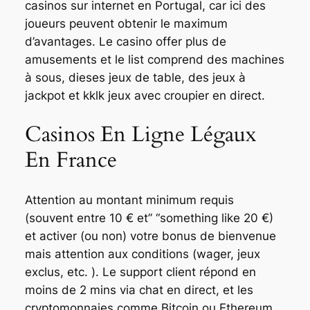
casinos sur internet en Portugal, car ici des
joueurs peuvent obtenir le maximum
d’avantages. Le casino offer plus de
amusements et le list comprend des machines
à sous, dieses jeux de table, des jeux à
jackpot et kklk jeux avec croupier en direct.
Casinos En Ligne Légaux
En France
Attention au montant minimum requis
(souvent entre 10 € et” “something like 20 €)
et activer (ou non) votre bonus de bienvenue
mais attention aux conditions (wager, jeux
exclus, etc. ). Le support client répond en
moins de 2 mins via chat en direct, et les
cryptomonnaies comme Bitcoin ou Ethereum