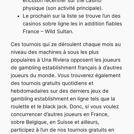
ericsson recentrer sur the casino
physique (son activité principale).
Le prochain sur la liste se trouve l’un des
casinos sobre ligne les in addition fiables
France – Wild Sultan.
Ces tournois qui ze déroulent chaque mois au
niveau des machines à sous les plus
populaires à Una Riviera opposent les joueurs
de gambling establishment français à d’autres
joueurs du monde. Vous trouverez également
des tournois gratuits quotidiens et
hebdomadaires sur des derniers jeux de
gambling establishment en ligne tels que la
roulette et le black jack. Donc, si vous voulez
concurrencer d’autres joueurs en France,
sobre Belgique, en Suisse et ailleurs,
participez à l’un de nos tournois gratuits en