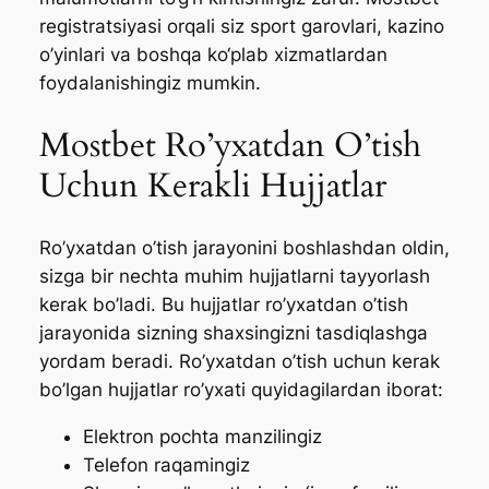
registratsiyasi orqali siz sport garovlari, kazino
o’yinlari va boshqa ko‘plab xizmatlardan
foydalanishingiz mumkin.
Mostbet Ro’yxatdan O’tish
Uchun Kerakli Hujjatlar
Ro’yxatdan o’tish jarayonini boshlashdan oldin,
sizga bir nechta muhim hujjatlarni tayyorlash
kerak bo’ladi. Bu hujjatlar ro’yxatdan o’tish
jarayonida sizning shaxsingizni tasdiqlashga
yordam beradi. Ro’yxatdan o’tish uchun kerak
bo’lgan hujjatlar ro’yxati quyidagilardan iborat:
Elektron pochta manzilingiz
Telefon raqamingiz