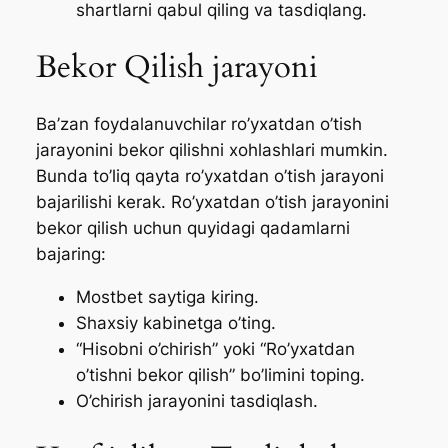
shartlarni qabul qiling va tasdiqlang.
Bekor Qilish jarayoni
Ba’zan foydalanuvchilar ro’yxatdan o’tish
jarayonini bekor qilishni xohlashlari mumkin.
Bunda to’liq qayta ro’yxatdan o’tish jarayoni
bajarilishi kerak. Ro’yxatdan o’tish jarayonini
bekor qilish uchun quyidagi qadamlarni
bajaring:
Mostbet saytiga kiring.
Shaxsiy kabinetga o’ting.
“Hisobni o’chirish” yoki “Ro’yxatdan
o’tishni bekor qilish” bo’limini toping.
O’chirish jarayonini tasdiqlash.