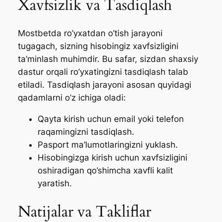
Xavfsizlik va Tasdiqlash
Mostbetda ro’yxatdan o’tish jarayoni
tugagach, sizning hisobingiz xavfsizligini
ta’minlash muhimdir. Bu safar, sizdan shaxsiy
dastur orqali ro’yxatingizni tasdiqlash talab
etiladi. Tasdiqlash jarayoni asosan quyidagi
qadamlarni o’z ichiga oladi:
Qayta kirish uchun email yoki telefon
raqamingizni tasdiqlash.
Pasport ma’lumotlaringizni yuklash.
Hisobingizga kirish uchun xavfsizligini
oshiradigan qo’shimcha xavfli kalit
yaratish.
Natijalar va Takliflar