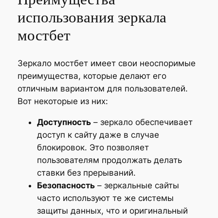
использования зеркала
мостбет
Зеркало мостбет имеет свои неоспоримые
преимущества, которые делают его
отличным вариантом для пользователей.
Вот некоторые из них:
Доступность
– зеркало обеспечивает
доступ к сайту даже в случае
блокировок. Это позволяет
пользователям продолжать делать
ставки без прерываний.
Безопасность
– зеркальные сайты
часто используют те же системы
защиты данных, что и оригинальный