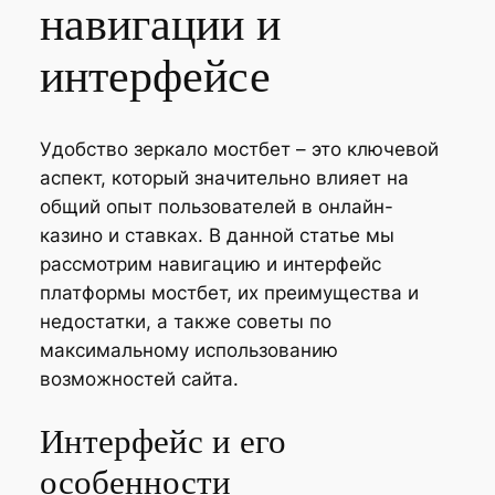
навигации и
интерфейсе
Удобство зеркало мостбет – это ключевой
аспект, который значительно влияет на
общий опыт пользователей в онлайн-
казино и ставках. В данной статье мы
рассмотрим навигацию и интерфейс
платформы мостбет, их преимущества и
недостатки, а также советы по
максимальному использованию
возможностей сайта.
Интерфейс и его
особенности