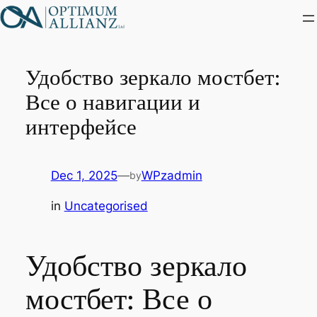
Skip
to
content
Удобство зеркало мостбет:
Все о навигации и
интерфейсе
Dec 1, 2025
—
WPzadmin
by
in
Uncategorised
Удобство зеркало
мостбет: Все о