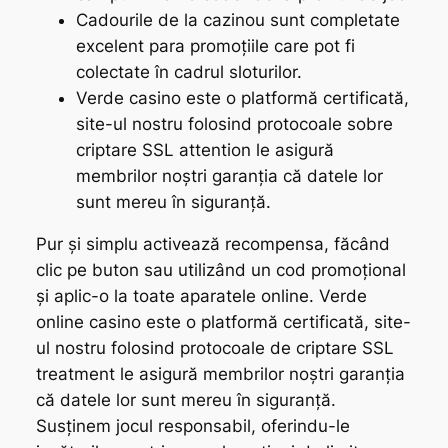
Cadourile de la cazinou sunt completate
excelent para promoțiile care pot fi
colectate în cadrul sloturilor.
Verde casino este o platformă certificată,
site-ul nostru folosind protocoale sobre
criptare SSL attention le asigură
membrilor noștri garanția că datele lor
sunt mereu în siguranță.
Pur și simplu activează recompensa, făcând
clic pe buton sau utilizând un cod promoțional
și aplic-o la toate aparatele online. Verde
online casino este o platformă certificată, site-
ul nostru folosind protocoale de criptare SSL
treatment le asigură membrilor noștri garanția
că datele lor sunt mereu în siguranță.
Susținem jocul responsabil, oferindu-le