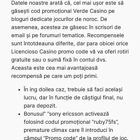
Datele noastre arată că, cel mai ușor este să
găsești cod promoțional Verde Casino pe
bloguri dedicate jocurilor de noroc. De
asemenea, acestea ze găsesc în scrisori de
email și pe forumuri tematice. Recompensele
sunt întotdeauna diferite, dar para obicei orice
Licencioso Casino promo code vă va oferi rotiri
gratuite sau o sumă fixă în contul dvs.
Aceasta este cea mai avantajoasă
recompensă pe care um poți primi.
În ing doilea caz, trebuie să faci același
lucru, dar în funcție de câștigul final, nu
para depozit.
Bonusul” “sony ericsson activează
folosind codul promoțional “ruby75fs”,
premature climax care îl introduci în
câmpul “Promo code” de la profilul de joc.