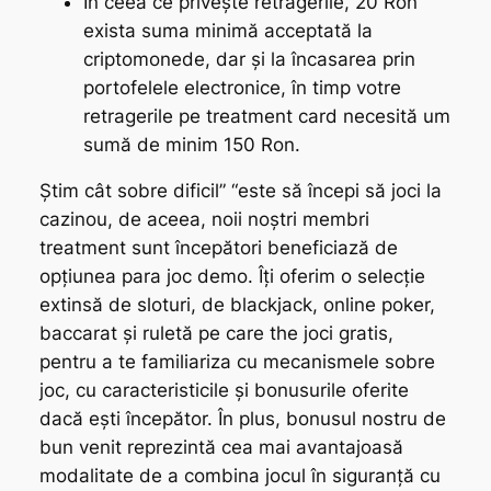
În ceea ce privește retragerile, 20 Ron
exista suma minimă acceptată la
criptomonede, dar și la încasarea prin
portofelele electronice, în timp votre
retragerile pe treatment card necesită um
sumă de minim 150 Ron.
Știm cât sobre dificil” “este să începi să joci la
cazinou, de aceea, noii noștri membri
treatment sunt începători beneficiază de
opțiunea para joc demo. Îți oferim o selecție
extinsă de sloturi, de blackjack, online poker,
baccarat și ruletă pe care the joci gratis,
pentru a te familiariza cu mecanismele sobre
joc, cu caracteristicile și bonusurile oferite
dacă ești începător. În plus, bonusul nostru de
bun venit reprezintă cea mai avantajoasă
modalitate de a combina jocul în siguranță cu