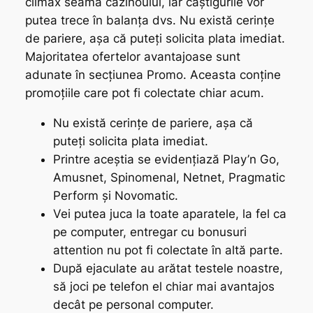
climax seama cazinoului, iar câștigurile vor
putea trece în balanța dvs. Nu există cerințe
de pariere, așa că puteți solicita plata imediat.
Majoritatea ofertelor avantajoase sunt
adunate în secțiunea Promo. Aceasta conține
promoțiile care pot fi colectate chiar acum.
Nu există cerințe de pariere, așa că
puteți solicita plata imediat.
Printre aceștia se evidențiază Play’n Go,
Amusnet, Spinomenal, Netnet, Pragmatic
Perform și Novomatic.
Vei putea juca la toate aparatele, la fel ca
pe computer, entregar cu bonusuri
attention nu pot fi colectate în altă parte.
După ejaculate au arătat testele noastre,
să joci pe telefon el chiar mai avantajos
decât pe personal computer.