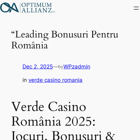
Skip
to
content
“Leading Bonusuri Pentru
România
Dec 2, 2025
—
WPzadmin
by
in
verde casino romania
Verde Casino
România 2025:
Jocuri, Bonusuri &