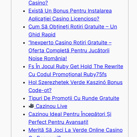
Casino?
Există Un Bonus Pentru Instalarea
Aplicației Casino Licencioso?
Cum Să Obțineți Rotiri Gratuite – Un
Ghid Rapid
“Inexperto Casino Rotiri Gratuite –
Oferta Completă Pentru Jucătorii
Noise România!
Fs În Jocul Ruby Get Hold The Rewrite
Cu Codul Promoțional Ruby75fs
Hol Szerezhetek Verde Kaszinó Bonus
Code-ot?
Tipuri De Promoții Cu Runde Gratuite
Cazinou Live
Cazinou Ideal Pentru Începători Și
Perfect Pentru Avansați!
Merită Să Joci La Verde Online Casino