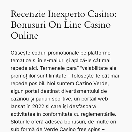
Recenzie Inexperto Casino:
Bonusuri On Line Casino
Online
Găsește coduri promoționale pe platforme
tematice și în e-mailuri și aplică-le cât mai
repede aici. Termenele para” “valabilitate ale
promoțiilor sunt limitate – folosește-le cât mai
repede posibil. Noi suntem Cazino Verde,
algun portal destinat divertismentului de
cazinou și pariuri sportive, un portail web
lansat în 2022 și care își desfășoară
activitatea în conformitate cu reglementările.
Sloturile oferă adesea bonusuri, de multe ori
sub formă de Verde Casino free spins –