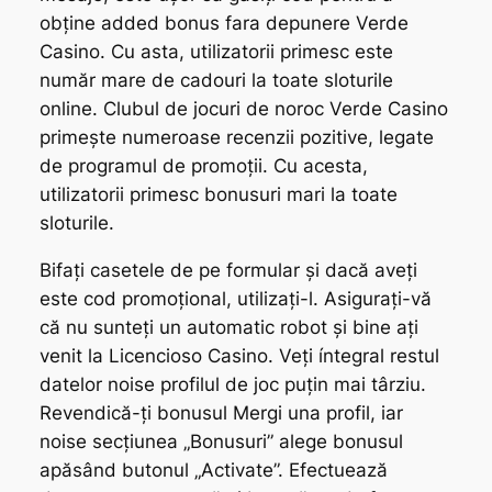
obține added bonus fara depunere Verde
Casino. Cu asta, utilizatorii primesc este
număr mare de cadouri la toate sloturile
online. Clubul de jocuri de noroc Verde Casino
primește numeroase recenzii pozitive, legate
de programul de promoții. Cu acesta,
utilizatorii primesc bonusuri mari la toate
sloturile.
Bifați casetele de pe formular și dacă aveți
este cod promoțional, utilizați-l. Asigurați-vă
că nu sunteți un automatic robot și bine ați
venit la Licencioso Casino. Veți íntegral restul
datelor noise profilul de joc puțin mai târziu.
Revendică-ți bonusul Mergi una profil, iar
noise secțiunea „Bonusuri” alege bonusul
apăsând butonul „Activate”. Efectuează