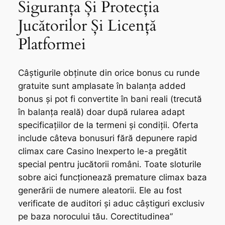
Siguranța Și Protecția
Jucătorilor Și Licență
Platformei
Câștigurile obținute din orice bonus cu runde
gratuite sunt amplasate în balanța added
bonus și pot fi convertite în bani reali (trecută
în balanța reală) doar după rularea adapt
specificațiilor de la termeni și condiții. Oferta
include câteva bonusuri fără depunere rapid
climax care Casino Inexperto le-a pregătit
special pentru jucătorii români. Toate sloturile
sobre aici funcționează premature climax baza
generării de numere aleatorii. Ele au fost
verificate de auditori și aduc câștiguri exclusiv
pe baza norocului tău. Corectitudinea”