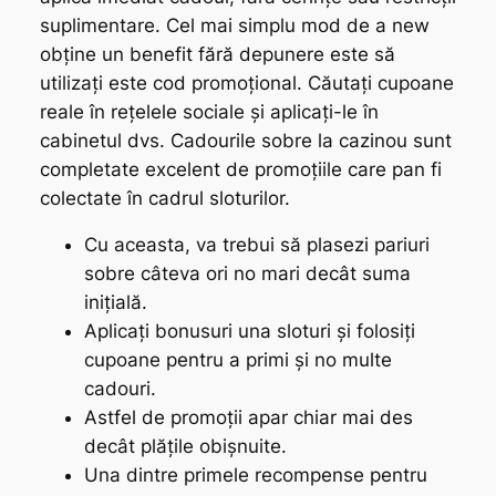
suplimentare. Cel mai simplu mod de a new
obține un benefit fără depunere este să
utilizați este cod promoțional. Căutați cupoane
reale în rețelele sociale și aplicați-le în
cabinetul dvs. Cadourile sobre la cazinou sunt
completate excelent de promoțiile care pan fi
colectate în cadrul sloturilor.
Cu aceasta, va trebui să plasezi pariuri
sobre câteva ori no mari decât suma
inițială.
Aplicați bonusuri una sloturi și folosiți
cupoane pentru a primi și no multe
cadouri.
Astfel de promoții apar chiar mai des
decât plățile obișnuite.
Una dintre primele recompense pentru