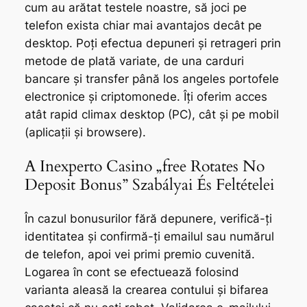
cum au arătat testele noastre, să joci pe
telefon exista chiar mai avantajos decât pe
desktop. Poți efectua depuneri și retrageri prin
metode de plată variate, de una carduri
bancare și transfer până los angeles portofele
electronice și criptomonede. Îți oferim acces
atât rapid climax desktop (PC), cât și pe mobil
(aplicații și browsere).
A Inexperto Casino „free Rotates No
Deposit Bonus” Szabályai És Feltételei
În cazul bonusurilor fără depunere, verifică-ți
identitatea și confirmă-ți emailul sau numărul
de telefon, apoi vei primi premio cuvenită.
Logarea în cont se efectuează folosind
varianta aleasă la crearea contului și bifarea