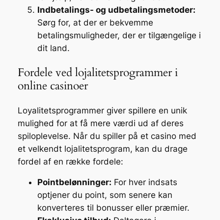
Indbetalings- og udbetalingsmetoder:
Sørg for, at der er bekvemme
betalingsmuligheder, der er tilgængelige i
dit land.
Fordele ved lojalitetsprogrammer i
online casinoer
Loyalitetsprogrammer giver spillere en unik
mulighed for at få mere værdi ud af deres
spiloplevelse. Når du spiller på et casino med
et velkendt lojalitetsprogram, kan du drage
fordel af en række fordele:
Pointbelønninger:
For hver indsats
optjener du point, som senere kan
konverteres til bonusser eller præmier.