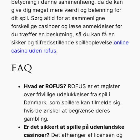
betydning i denne sammenhæng, da de kan
give dig meget mere værdi og belønning for
dit spil. Sørg altid for at sammenligne
forskellige casinoer og læse anmeldelser før
du træffer en beslutning, så du kan få en
sikker og tilfredsstillende spilleoplevelse
online
casino uden rofus
.
FAQ
Hvad er ROFUS?
ROFUS er et register
over frivillige udelukkelser fra spil i
Danmark, som spillere kan tilmelde sig,
hvis de ønsker at begrænse deres
gambling.
Er det sikkert at spille på udenlandske
casinoer?
Det afhænger af licensen og