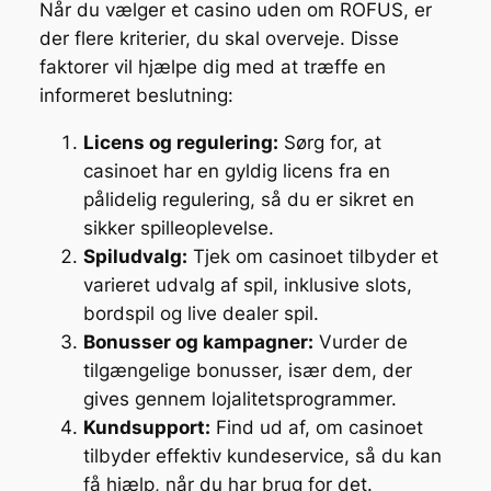
Når du vælger et casino uden om ROFUS, er
der flere kriterier, du skal overveje. Disse
faktorer vil hjælpe dig med at træffe en
informeret beslutning:
Licens og regulering:
Sørg for, at
casinoet har en gyldig licens fra en
pålidelig regulering, så du er sikret en
sikker spilleoplevelse.
Spiludvalg:
Tjek om casinoet tilbyder et
varieret udvalg af spil, inklusive slots,
bordspil og live dealer spil.
Bonusser og kampagner:
Vurder de
tilgængelige bonusser, især dem, der
gives gennem lojalitetsprogrammer.
Kundsupport:
Find ud af, om casinoet
tilbyder effektiv kundeservice, så du kan
få hjælp, når du har brug for det.